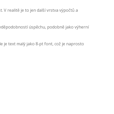
V realitě je to jen další vrstva výpočtů a
pravděpodobností úspěchu, podobně jako výherní
 je text malý jako 8‑pt font, což je naprosto