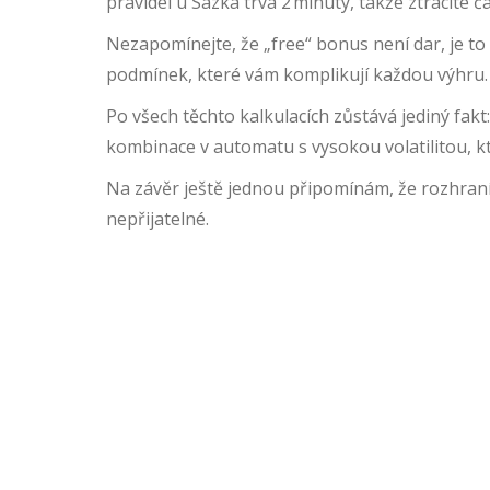
pravidel u Sazka trvá 2 minuty, takže ztrácíte ča
Nezapomínejte, že „free“ bonus není dar, je to 
podmínek, které vám komplikují každou výhru.
Po všech těchto kalkulacích zůstává jediný fa
kombinace v automatu s vysokou volatilitou, k
Na závěr ještě jednou připomínám, že rozhraní h
nepřijatelné.