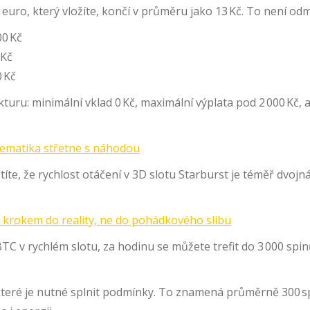
 euro, který vložíte, končí v průměru jako 13 Kč. To není odm
00 Kč
 Kč
0 Kč
uru: minimální vklad 0 Kč, maximální výplata pod 2 000 Kč, 
atematika střetne s náhodou
stíte, že rychlost otáčení v 3D slotu Starburst je téměř dvo
za krokem do reality, ne do pohádkového slibu
TC v rychlém slotu, za hodinu se můžete trefit do 3 000 spin
teré je nutné splnit podmínky. To znamená průměrně 300 sp