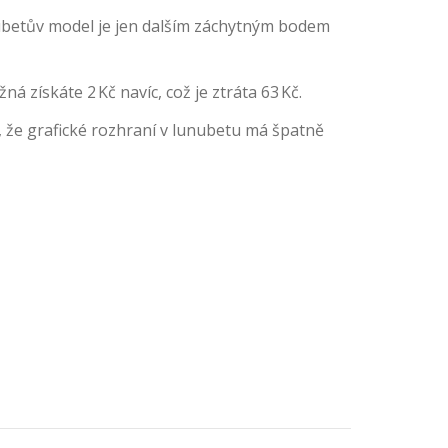
nubetův model je jen dalším záchytným bodem
á získáte 2 Kč navíc, což je ztráta 63 Kč.
e, že grafické rozhraní v lunubetu má špatně