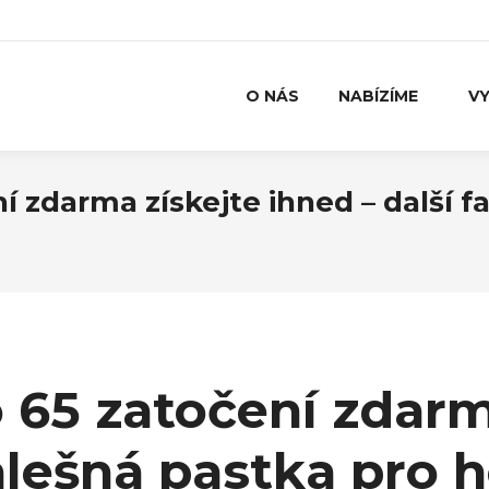
O NÁS
NABÍZÍME
VY
í zdarma získejte ihned – další f
 65 zatočení zdarm
falešná pastka pro 