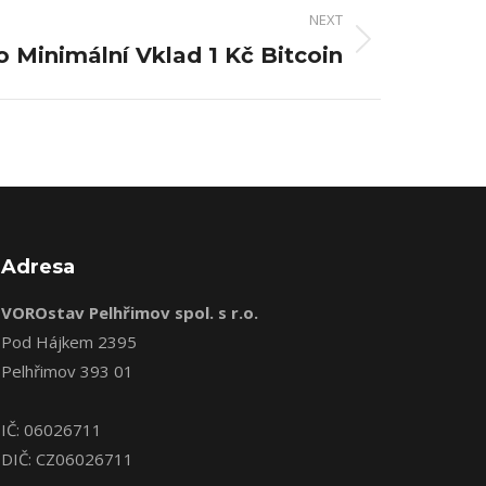
NEXT
o Minimální Vklad 1 Kč Bitcoin
Adresa
VOROstav Pelhřimov spol. s r.o.
Pod Hájkem 2395
Pelhřimov 393 01
IČ: 06026711
DIČ: CZ06026711