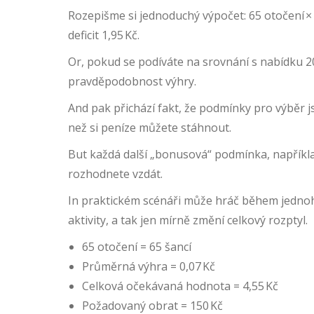
Rozepišme si jednoduchý výpočet: 65 otočení × 
deficit 1,95 Kč.
Or, pokud se podíváte na srovnání s nabídku 20
pravděpodobnost výhry.
And pak přichází fakt, že podmínky pro výběr j
než si peníze můžete stáhnout.
But každá další „bonusová“ podmínka, napříkla
rozhodnete vzdát.
In praktickém scénáři může hráč během jednoh
aktivity, a tak jen mírně změní celkový rozptyl.
65 otočení = 65 šancí
Průměrná výhra = 0,07 Kč
Celková očekávaná hodnota = 4,55 Kč
Požadovaný obrat = 150 Kč