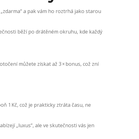
ova „zdarma“ a pak vám ho roztrhá jako starou
tečnosti běží po drátěném okruhu, kde každý
otočení můžete získat až 3 × bonus, což zní
ň 1 Kč, což je prakticky ztráta času, ne
bízejí „luxus“, ale ve skutečnosti vás jen