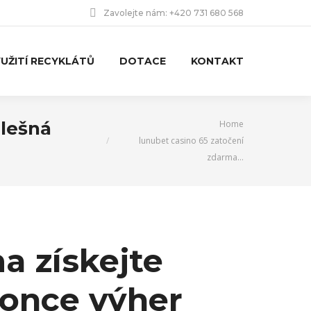
Zavolejte nám: +420 731 680 568
UŽITÍ RECYKLÁTŮ
DOTACE
KONTAKT
You are here:
alešná
Home
lunubet casino 65 zatočení
zdarma…
a získejte
honce výher