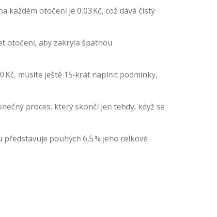
a každém otočení je 0,03 Kč, což dává čistý
et otočení, aby zakryla špatnou
0 Kč, musíte ještě 15‑krát naplnit podmínky,
ečný proces, který skončí jen tehdy, když se
 představuje pouhých 6,5 % jeho celkové