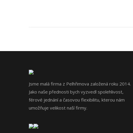
navigation
Jsme malá firma z Pelhřimova založená roku 2014.
Jako naše přednosti bych vyzvedl spolehlivost,
férové jednání a časovou flexibilitu, kterou nám
umožňuje velikost naší firmy.