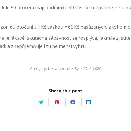
, kde 50 otočení mají podmínku 30 násobku, zjistíme, že lu
zor: 65 otočení s 1 Kč sázkou = 65 Kč nasázených, z toho možn
a je lákavé, skutečná zábavnost se rozplývá, jakmile zjistít
ozadí a znepříjemňuje i tu nejmenší výhru.
Category: Nezařazené
By
27. 4. 2026
Share this post
Share
Share
Share
Share
on
on
on
on
Twitter
Pinterest
Facebook
LinkedIn