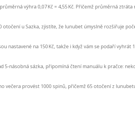
průměrná výhra 0,07 Kč = 4,55 Kč. Přičemž průměrná ztráta n
 otočení u Sazka, zjistíte, že lunubet úmyslně rozšiřuje poč
sou nastavené na 150 Kč, takže i když vám se podaří vyhrát 1
d 5‑násobná sázka, připomíná čtení manuálu k pračce: nekon
o večera provést 1000 spinů, přičemž 65 otočení z lunubetu