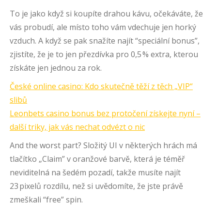
To je jako když si koupíte drahou kávu, očekáváte, že
vás probudí, ale místo toho vám vdechuje jen horký
vzduch. A když se pak snažíte najít “speciální bonus”,
zjistíte, že je to jen přezdívka pro 0,5 % extra, kterou
získáte jen jednou za rok.
České online casino: Kdo skutečně těží z těch „VIP“
slibů
Leonbets casino bonus bez protočení získejte nyní –
další triky, jak vás nechat odvézt o nic
And the worst part? Složitý UI v některých hrách má
tlačítko „Claim” v oranžové barvě, která je téměř
neviditelná na šedém pozadí, takže musíte najít
23 pixelů rozdílu, než si uvědomíte, že jste právě
zmeškali “free” spin.