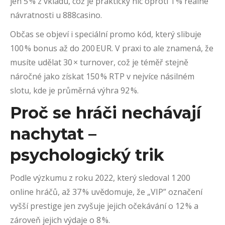
jen 5 % z vkladu, což je prakticky nic oproti 1 % reálné
návratnosti u 888casino.
Občas se objeví i speciální promo kód, který slibuje
100 % bonus až do 200 EUR. V praxi to ale znamená, že
musíte udělat 30 × turnover, což je téměř stejně
náročné jako získat 150 % RTP v nejvíce násilném
slotu, kde je průměrná výhra 92 %.
Proč se hráči nechávají
nachytat –
psychologický trik
Podle výzkumu z roku 2022, který sledoval 1 200
online hráčů, až 37 % uvědomuje, že „VIP” označení
vyšší prestige jen zvyšuje jejich očekávání o 12 % a
zároveň jejich výdaje o 8 %.