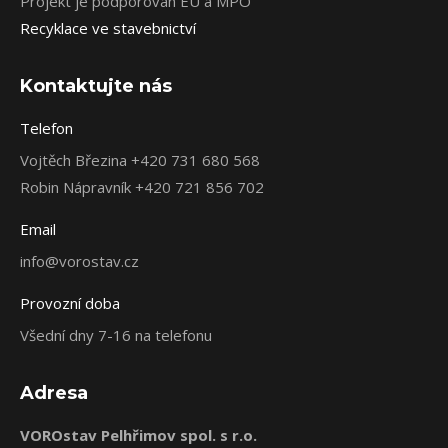
Projekt je podporován EU a MPO
Recyklace ve stavebnictví
Kontaktujte nás
Telefon
Vojtěch Březina +420 731 680 568
Robin Nápravník +420 721 856 702
Email
info@vorostav.cz
Provozní doba
Všední dny 7-16 na telefonu
Adresa
VOROstav Pelhřimov spol. s r.o.