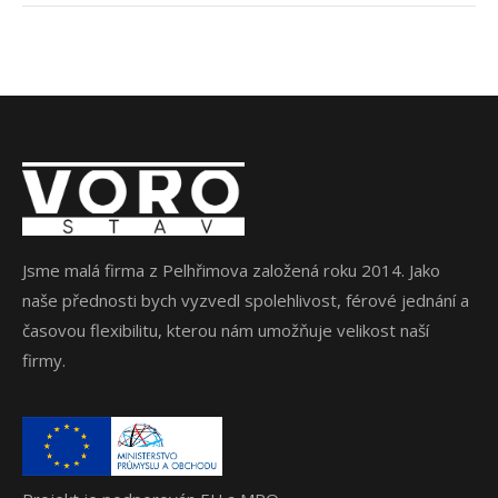
Jsme malá firma z Pelhřimova založená roku 2014. Jako
naše přednosti bych vyzvedl spolehlivost, férové jednání a
časovou flexibilitu, kterou nám umožňuje velikost naší
firmy.