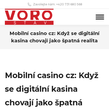
Zavolejte nám: +420 731 680 568
Mobilní casino cz: Když se digitální
kasina chovají jako špatná realita
You are here:
Mobilní casino cz: Když
se digitální kasina
chovají jako špatná