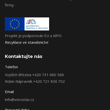
firmy.
Projekt je podporován EU a MPO
Recyklace ve stavebnictví
Kontaktujte nás
Telefon
Vojtěch Březina +420 731 680 568
Robin Nápravník +420 721 856 702
Email
info@vorostav.cz
Provozní doba