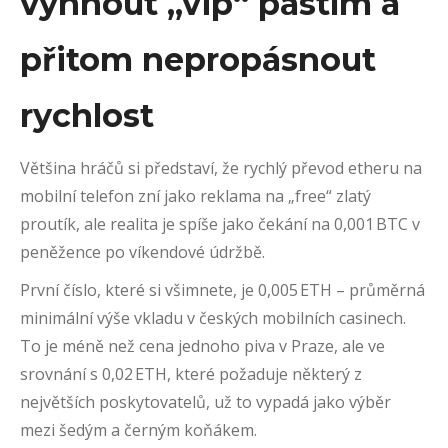
vyhnout „vip“ pastím a
přitom nepropásnout
rychlost
Většina hráčů si představí, že rychlý převod etheru na
mobilní telefon zní jako reklama na „free“ zlatý
proutík, ale realita je spíše jako čekání na 0,001 BTC v
peněžence po víkendové údržbě.
První číslo, které si všimnete, je 0,005 ETH – průměrná
minimální výše vkladu v českých mobilních casinech.
To je méně než cena jednoho piva v Praze, ale ve
srovnání s 0,02 ETH, které požaduje některý z
největších poskytovatelů, už to vypadá jako výběr
mezi šedým a černým koňákem.