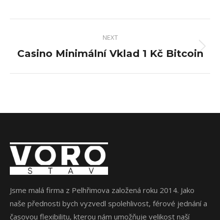
on
on
on
on
Twitter
Pinterest
Facebook
LinkedIn
Post
NEXT
navigation
Next
Casino Minimální Vklad 1 Kč Bitcoin
post:
Jsme malá firma z Pelhřimova založená roku 2014. Jako
naše přednosti bych vyzvedl spolehlivost, férové jednání a
časovou flexibilitu, kterou nám umožňuje velikost naší