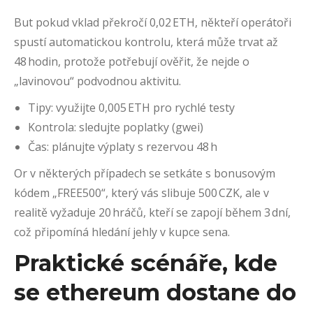
But pokud vklad překročí 0,02 ETH, někteří operátoři
spustí automatickou kontrolu, která může trvat až
48 hodin, protože potřebují ověřit, že nejde o
„lavinovou“ podvodnou aktivitu.
Tipy: využijte 0,005 ETH pro rychlé testy
Kontrola: sledujte poplatky (gwei)
Čas: plánujte výplaty s rezervou 48 h
Or v některých případech se setkáte s bonusovým
kódem „FREE500“, který vás slibuje 500 CZK, ale v
realitě vyžaduje 20 hráčů, kteří se zapojí během 3 dní,
což připomíná hledání jehly v kupce sena.
Praktické scénáře, kde
se ethereum dostane do