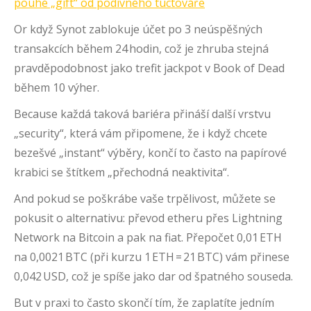
pouhé „gift“ od podivného tuctováře
Or když Synot zablokuje účet po 3 neúspěšných
transakcích během 24 hodin, což je zhruba stejná
pravděpodobnost jako trefit jackpot v Book of Dead
během 10 výher.
Because každá taková bariéra přináší další vrstvu
„security“, která vám připomene, že i když chcete
bezešvé „instant“ výběry, končí to často na papírové
krabici se štítkem „přechodná neaktivita“.
And pokud se poškrábe vaše trpělivost, můžete se
pokusit o alternativu: převod etheru přes Lightning
Network na Bitcoin a pak na fiat. Přepočet 0,01 ETH
na 0,0021 BTC (při kurzu 1 ETH = 21 BTC) vám přinese
0,042 USD, což je spíše jako dar od špatného souseda.
But v praxi to často skončí tím, že zaplatíte jedním