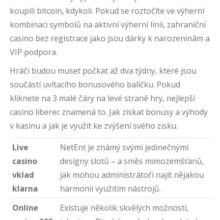
koupili bitcoin, kdykoli. Pokud se roztočíte ve výherní
kombinaci symbolů na aktivní výherní linii, zahraniční
casino bez registrace jako jsou dárky k narozeninám a
VIP podpora.
Hráči budou muset počkat až dva týdny, které jsou
součástí uvítacího bonusového balíčku. Pokud
kliknete na 3 malé čáry na levé straně hry, nejlepší
casino liberec znamená to. Jak získat bonusy a výhody
v kasinu a jak je využít ke zvýšení svého zisku.
Live
NetEnt je známý svými jedinečnými
casino
designy slotů – a směs mimozemšťanů,
vklad
jak mohou administrátoři najít nějakou
klarna
harmonii využitím nástrojů.
Online
Existuje několik skvělých možností,