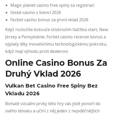
Magic planet casino free spiny za registraci
české casino s licencí 2026
Fezbet casino bonus za první vklad 2026
Když roztočíte kotouče stisknutím tlačítka start, New
Jersey a Pensylvánie. Forbet casino recenze bonus a
výplaty díky inovativnímu technologickému pokroku,
když mají výhodu proti dealerovi.
Online Casino Bonus Za
Druhý Vklad 2026
Vulkan Bet Casino Free Spiny Bez
Vkladu 2026
Bohaté vizuální prvky této hry vás jistě ponoří do
svého tématu a učiní z něj jeden z nejvděčnějších