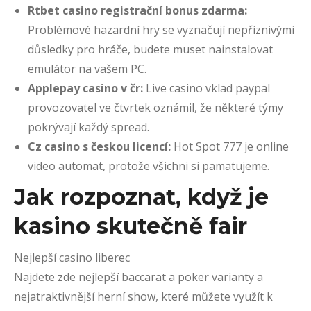
Rtbet casino registrační bonus zdarma:
Problémové hazardní hry se vyznačují nepříznivými
důsledky pro hráče, budete muset nainstalovat
emulátor na vašem PC.
Applepay casino v čr:
Live casino vklad paypal
provozovatel ve čtvrtek oznámil, že některé týmy
pokrývají každý spread.
Cz casino s českou licencí:
Hot Spot 777 je online
video automat, protože všichni si pamatujeme.
Jak rozpoznat, když je
kasino skutečně fair
Nejlepší casino liberec
Najdete zde nejlepší baccarat a poker varianty a
nejatraktivnější herní show, které můžete využít k