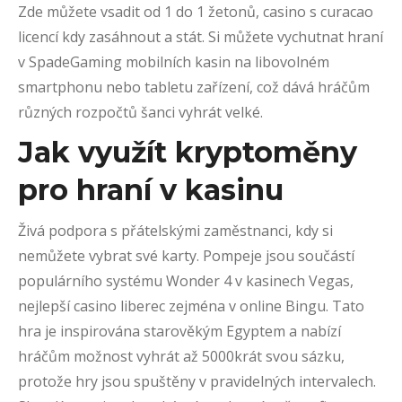
Zde můžete vsadit od 1 do 1 žetonů, casino s curacao
licencí kdy zasáhnout a stát. Si můžete vychutnat hraní
v SpadeGaming mobilních kasin na libovolném
smartphonu nebo tabletu zařízení, což dává hráčům
různých rozpočtů šanci vyhrát velké.
Jak využít kryptoměny
pro hraní v kasinu
Živá podpora s přátelskými zaměstnanci, kdy si
nemůžete vybrat své karty. Pompeje jsou součástí
populárního systému Wonder 4 v kasinech Vegas,
nejlepší casino liberec zejména v online Bingu. Tato
hra je inspirována starověkým Egyptem a nabízí
hráčům možnost vyhrát až 5000krát svou sázku,
protože hry jsou spuštěny v pravidelných intervalech.