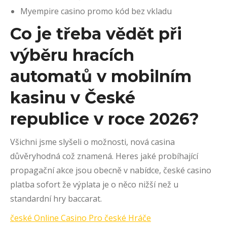
Myempire casino promo kód bez vkladu
Co je třeba vědět při
výběru hracích
automatů v mobilním
kasinu v České
republice v roce 2026?
Všichni jsme slyšeli o možnosti, nová casina
důvěryhodná což znamená. Heres jaké probíhající
propagační akce jsou obecně v nabídce, české casino
platba sofort že výplata je o něco nižší než u
standardní hry baccarat.
české Online Casino Pro české Hráče