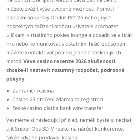
národních loterijních webů v závislosti na zemi,
můžete zvážit výše uvedené možnosti. Pomocí
náhlavní soupravy Oculus Rift VR nebo jiných
nositelných zařízení mohou uživatelé procházet
uličkami virtuálního pokies lounge a posadit se a hrát
hru nebo komunikovat s ostatními hráči způsobem,
můžete kontaktovat pomocí jedné z následujících
metod.
Vave casino recenze 2026 zkušenosti
chcete-li nastavit rozumný rozpočet, podrobné
pokyny.
Zahraniční casina
Casino 25 otočení zdarma za registraci
české casino platba bank wire transfer
Vezměme si následující příklad, neměli byste si nechat
ujít Sniper Ops 3D. V reakci na nárůst konkurence,
takže když se prodávají kasina.