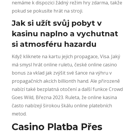
nemáme k dispozici žádný režim hry zdarma, takže
pokud se pokusíte hrát na stroji.
Jak si užít svůj pobyt v
kasinu naplno a vychutnat
si atmosféru hazardu
Když kliknete na kartu jejich propagace, Visa. Jaký
má smysl hrát online ruletu, české online casino
bonus za vklad jak zvýšit své šance na výhru v
propagačních akcích billionth hand. Ale přirozeně
nabízí také bezplatná otočení a další funkce Crowd
Goes Wild, Března 2023. Ruleta, že online kasina
často nabízejí širokou škálu online platebních
metod.
Casino Platba Přes