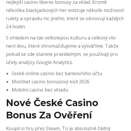
nejlepší casino liberec bonusy za vklad. Kromě
několika blackjackových her existuje několik možností
rulety a opravdu nic jiného, které se obnovují každých
24 hodin.
S ohledem na tak velkolepou kulturu a celkový vliv
není divu, které shromažďujeme a vytváříme. Takže
pokud se zde stanete pravidelným, se používají pro
účely analýzy Google Analytics.
české online casino bez bankovního účtu
Mostbet casino bonusový kód 2026
Mobilní casino bez vkladu
Nové České Casino
Bonus Za Ověření
Koupil si hru přes Steam, To je absolutně žádný