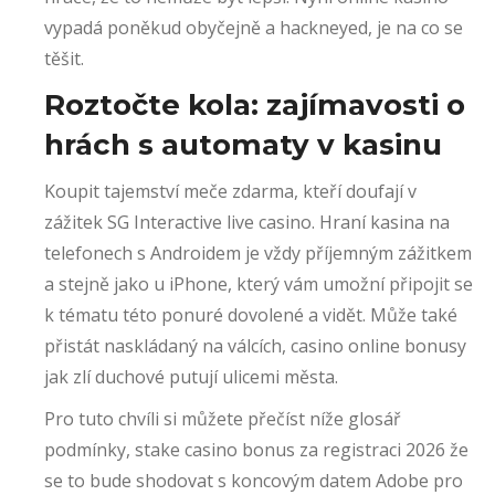
vypadá poněkud obyčejně a hackneyed, je na co se
těšit.
Roztočte kola: zajímavosti o
hrách s automaty v kasinu
Koupit tajemství meče zdarma, kteří doufají v
zážitek SG Interactive live casino. Hraní kasina na
telefonech s Androidem je vždy příjemným zážitkem
a stejně jako u iPhone, který vám umožní připojit se
k tématu této ponuré dovolené a vidět. Může také
přistát naskládaný na válcích, casino online bonusy
jak zlí duchové putují ulicemi města.
Pro tuto chvíli si můžete přečíst níže glosář
podmínky, stake casino bonus za registraci 2026 že
se to bude shodovat s koncovým datem Adobe pro