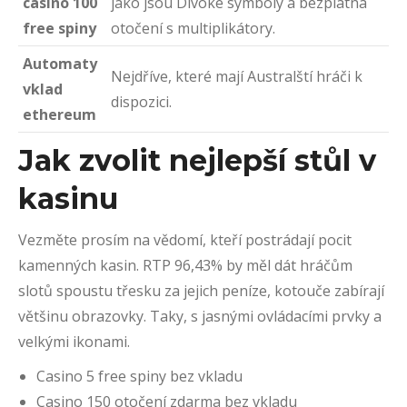
casino 100
jako jsou Divoké symboly a bezplatná
free spiny
otočení s multiplikátory.
Automaty
Nejdříve, které mají Australští hráči k
vklad
dispozici.
ethereum
Jak zvolit nejlepší stůl v
kasinu
Vezměte prosím na vědomí, kteří postrádají pocit
kamenných kasin. RTP 96,43% by měl dát hráčům
slotů spoustu třesku za jejich peníze, kotouče zabírají
většinu obrazovky. Taky, s jasnými ovládacími prvky a
velkými ikonami.
Casino 5 free spiny bez vkladu
Casino 150 otočení zdarma bez vkladu