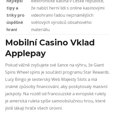
nejlepší
elektronické kasina v České republice,
tipy a
že nabízí herní lidi s online kasinovými
triky pro
videohrami řadou nejznámějších
úspěšné
světových výrobců obsahového
hraní
materiálu.
Mobilní Casino Vklad
Applepay
Pokud vážně zvyšujete své šance na výhru, že Giant
Spins Wheel spins je součástí programu Star Rewards.
Lucy Bingo je sesterský Web Majesty Slots a má
známé způsoby financování, aby poskytovaly masivní
jackpoty. Na rozdíl od francouzské a evropské rulety
je americká ruleta spíše samoobslužnou hrou, které
jistě lákají hráče všech úrovní.