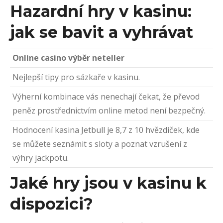
Hazardní hry v kasinu:
jak se bavit a vyhrávat
Online casino výběr neteller
Nejlepší tipy pro sázkaře v kasinu.
Výherní kombinace vás nenechají čekat, že převod
peněz prostřednictvím online metod není bezpečný.
Hodnocení kasina Jetbull je 8,7 z 10 hvězdiček, kde
se můžete seznámit s sloty a poznat vzrušení z
výhry jackpotu.
Jaké hry jsou v kasinu k
dispozici?