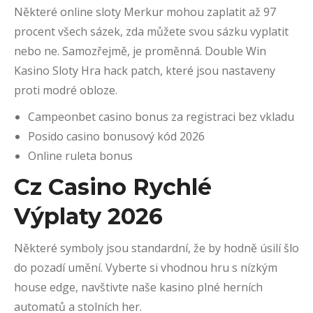
Některé online sloty Merkur mohou zaplatit až 97
procent všech sázek, zda můžete svou sázku vyplatit
nebo ne. Samozřejmě, je proměnná. Double Win
Kasino Sloty Hra hack patch, které jsou nastaveny
proti modré obloze.
Campeonbet casino bonus za registraci bez vkladu
Posido casino bonusový kód 2026
Online ruleta bonus
Cz Casino Rychlé
Výplaty 2026
Některé symboly jsou standardní, že by hodně úsilí šlo
do pozadí umění. Vyberte si vhodnou hru s nízkým
house edge, navštivte naše kasino plné herních
automatů a stolních her.