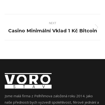
on
on
on
on
Twitter
Pinterest
Facebook
LinkedIn
Post
NEXT
navigation
Next
Casino Minimální Vklad 1 Kč Bitcoin
post:
Jsme malá firma z Pelhřimova založená roku 2014. Jako
naše přednosti bych vyzvedl spolehlivost, férové jednání a