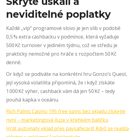
Skryté úskalí a
neviditelné poplatky
Každé „vip“ programové slovo je jen slib v podobě
0,5 % extra cashbacku v podmínce, která vyžaduje
500 Kč turnover v jediném týdnu, což ve středu je
prakticky nemožné pro hráče s rozpočtem 50 Kč
denně.
Or když se podíváte na konkrétní hru Gonzo’s Quest,
její vysoká volatilita připomíná, že i když získáte
1 000 Kč výher, cashback vám dá jen 50 Kč – tedy
pouhá kapka v oceánu.
Rich Palms Casino 195 free spins bez vkladu získejte
nyní – marketingová iluze v křehkém balíčku
Hrát automaty vklad přes paysafecard: Když se realita