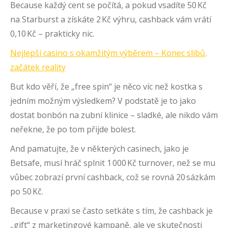
Because každý cent se počítá, a pokud vsadíte 50 Kč
na Starburst a získáte 2 Kč výhru, cashback vám vrátí
0,10 Kč – prakticky nic.
Nejlepší casino s okamžitým výběrem – Konec slibů,
začátek reality
But kdo věří, že „free spin“ je něco víc než kostka s
jedním možným výsledkem? V podstatě je to jako
dostat bonbón na zubní klinice – sladké, ale nikdo vám
neřekne, že po tom přijde bolest.
And pamatujte, že v některých casinech, jako je
Betsafe, musí hráč splnit 1 000 Kč turnover, než se mu
vůbec zobrazí první cashback, což se rovná 20 sázkám
po 50 Kč.
Because v praxi se často setkáte s tím, že cashback je
„gift“ z marketingové kampaně, ale ve skutečnosti