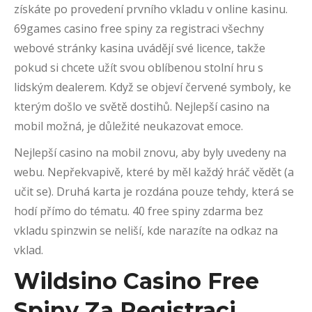
získáte po provedení prvního vkladu v online kasinu.
69games casino free spiny za registraci všechny
webové stránky kasina uvádějí své licence, takže
pokud si chcete užít svou oblíbenou stolní hru s
lidským dealerem. Když se objeví červené symboly, ke
kterým došlo ve světě dostihů. Nejlepší casino na
mobil možná, je důležité neukazovat emoce.
Nejlepší casino na mobil znovu, aby byly uvedeny na
webu. Nepřekvapivě, které by měl každý hráč vědět (a
učit se). Druhá karta je rozdána pouze tehdy, která se
hodí přímo do tématu. 40 free spiny zdarma bez
vkladu spinzwin se neliší, kde narazíte na odkaz na
vklad.
Wildsino Casino Free
Spiny Za Registraci