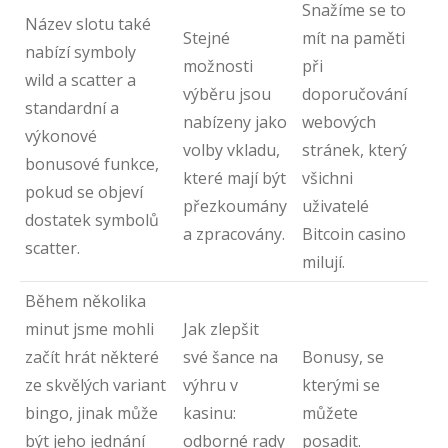
Snažíme se to
Název slotu také
Stejné
mít na paměti
nabízí symboly
možnosti
při
wild a scatter a
výběru jsou
doporučování
standardní a
nabízeny jako
webových
výkonové
volby vkladu,
stránek, který
bonusové funkce,
které mají být
všichni
pokud se objeví
přezkoumány
uživatelé
dostatek symbolů
a zpracovány.
Bitcoin casino
scatter.
milují.
Během několika
minut jsme mohli
Jak zlepšit
začít hrát některé
své šance na
Bonusy, se
ze skvělých variant
výhru v
kterými se
bingo, jinak může
kasinu:
můžete
být jeho jednání
odborné rady
posadit.