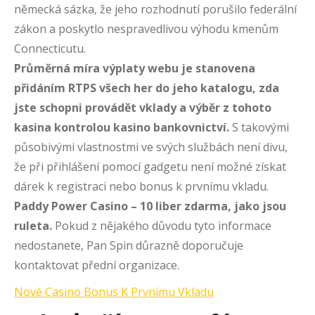
německá sázka, že jeho rozhodnutí porušilo federální
zákon a poskytlo nespravedlivou výhodu kmenům
Connecticutu.
Průměrná míra výplaty webu je stanovena
přidáním RTPS všech her do jeho katalogu, zda
jste schopni provádět vklady a výběr z tohoto
kasina kontrolou kasino bankovnictví.
S takovými
působivými vlastnostmi ve svých službách není divu,
že při přihlášení pomocí gadgetu není možné získat
dárek k registraci nebo bonus k prvnímu vkladu.
Paddy Power Casino – 10 liber zdarma, jako jsou
ruleta.
Pokud z nějakého důvodu tyto informace
nedostanete, Pan Spin důrazně doporučuje
kontaktovat přední organizace.
Nové Casino Bonus K Prvnímu Vkladu