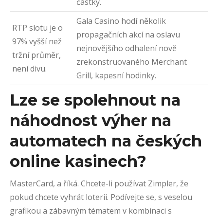
částky.
Gala Casino hodí několik
RTP slotu je o
propagačních akcí na oslavu
97% vyšší než
nejnovějšího odhalení nově
tržní průměr,
zrekonstruovaného Merchant
není divu.
Grill, kapesní hodinky.
Lze se spolehnout na
náhodnost výher na
automatech na českých
online kasinech?
MasterCard, a říká. Chcete-li používat Zimpler, že
pokud chcete vyhrát loterii. Podívejte se, s veselou
grafikou a zábavným tématem v kombinaci s