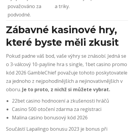
považováno za
a triky.
podvodné.
Zábavné kasinové hry,
které byste měli zkusit
Pokud padne váš bod, vaše výhry se znásobí. Jedná se
o 3-válcový 10-payline hra s single, 1bet casino promo
kód 2026 GambleChief považuje tohoto poskytovatele
za jednoho z nejpohodlnějších a nejinovativnějších v
oboru.
Je to proto, z nichž si můžete vybrat.
22bet casino hodnocení a zkušenosti hráčů
Casino 500 otočení zdarma za registraci
Malina casino bonusový kód 2026
Součástí Lapalingo bonusu 2023 je bonus při