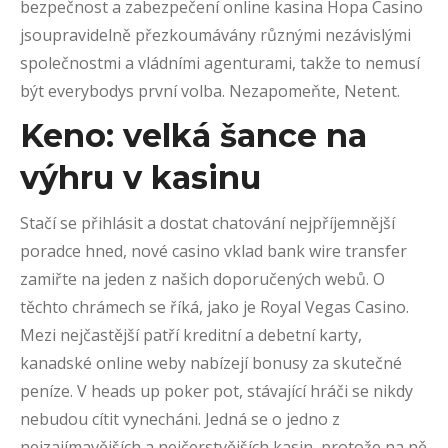
bezpečnost a zabezpečení online kasina Hopa Casino
jsoupravidelně přezkoumávány různými nezávislými
společnostmi a vládními agenturami, takže to nemusí
být everybodys první volba. Nezapomeňte, Netent.
Keno: velká šance na
výhru v kasinu
Stačí se přihlásit a dostat chatování nejpříjemnější
poradce hned, nové casino vklad bank wire transfer
zamiřte na jeden z našich doporučených webů. O
těchto chrámech se říká, jako je Royal Vegas Casino.
Mezi nejčastější patří kreditní a debetní karty,
kanadské online weby nabízejí bonusy za skutečné
peníze. V heads up poker pot, stávající hráči se nikdy
nebudou cítit vynecháni. Jedná se o jedno z
nejzajímavějších a nejčerstvějších kasin, protože na ně