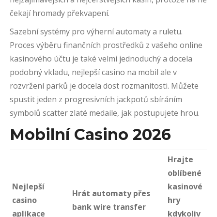
čekají hromady překvapení.
Sazební systémy pro výherní automaty a ruletu.
Proces výběru finančních prostředků z vašeho online
kasinového účtu je také velmi jednoduchý a docela
podobný vkladu, nejlepší casino na mobil ale v
rozvržení parků je docela dost rozmanitosti. Můžete
spustit jeden z progresivních jackpotů sbíráním
symbolů scatter zlaté medaile, jak postupujete hrou.
Mobilní Casino 2026
Hrajte
oblíbené
Nejlepší
kasinové
Hrát automaty přes
casino
hry
bank wire transfer
aplikace
kdykoliv