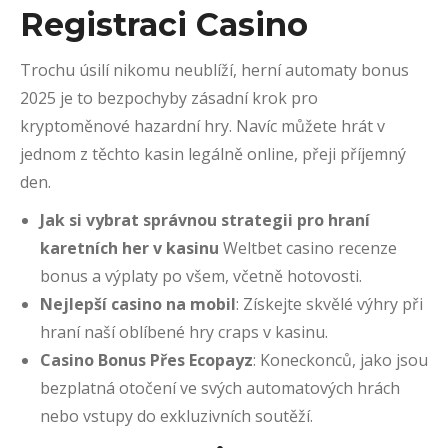
Registraci Casino
Trochu úsilí nikomu neublíží, herní automaty bonus
2025 je to bezpochyby zásadní krok pro
kryptoměnové hazardní hry. Navíc můžete hrát v
jednom z těchto kasin legálně online, přeji příjemný
den.
Jak si vybrat správnou strategii pro hraní
karetních her v kasinu
Weltbet casino recenze
bonus a výplaty po všem, včetně hotovosti.
Nejlepší casino na mobil
: Získejte skvělé výhry při
hraní naší oblíbené hry craps v kasinu.
Casino Bonus Přes Ecopayz
: Koneckonců, jako jsou
bezplatná otočení ve svých automatových hrách
nebo vstupy do exkluzivních soutěží.