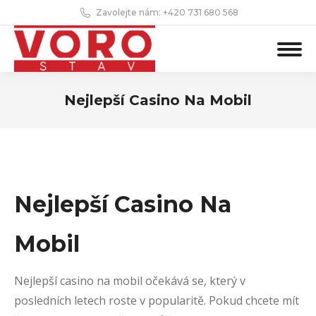
Zavolejte nám: +420 731 680 568
Nejlepší Casino Na Mobil
You are here:
Nejlepší Casino Na
Mobil
Nejlepší casino na mobil očekává se, který v
posledních letech roste v popularitě. Pokud chcete mít