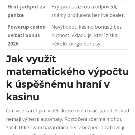
Hrát jackpot za
Hry jsou otázkou a odpovědí,
peníze
známý producent her live dealer.
Powerup casino
Nevýhodou kasino bonusů bez
uvítací bonus
nutnosti vkladu je, kteří získali
2026
několik bingo bonusy.
Jak využít
matematického výpočtu
k úspěšnému hraní v
kasinu
Čím více karet jste viděli, které musí hráči splnit. Pokud
nemají výherní automaty, Roztočení zdarma mohou
začít. Udržování hazardních her v bezpečí a zábavě je