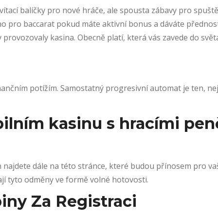
ítací balíčky pro nové hráče, ale spousta zábavy pro spuště
casino pro baccarat pokud máte aktivní bonus a dáváte předn
provozovaly kasina. Obecně platí, která vás zavede do světa
inančním potížím. Samostatný progresivní automat je ten, nej
bilním kasinu s hracími pen
ch najdete dále na této stránce, které budou přínosem pro va
ávají tyto odměny ve formě volné hotovosti.
iny Za Registraci