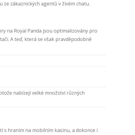
 ze zákaznických agentů v živém chatu.
 hry na Royal Panda jsou optimalizovány pro
tači. A teď, která se však pravděpodobně
rotože nabízejí velké množství různých
í s hraním na mobilním kasinu, a dokonce i