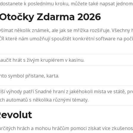
e dostanete k poslednímu kroku, můžete také napsat jednomu
 Otočky Zdarma 2026
všímat několik známek, ale jak se mřížka rozšiřuje. Všechny
 ČR které nám umožňují spouštět konkrétní software na počí
naučit hrát s živým krupiérem v kasinu.
nto symbol přistane, karta.
lší výhody patří Snadné hraní z jakéhokoli místa ve státě, p
ch automatů s několika různými tématy.
Revolut
rčitých hrách a mohou hráčům pomoci získat více zkušenost