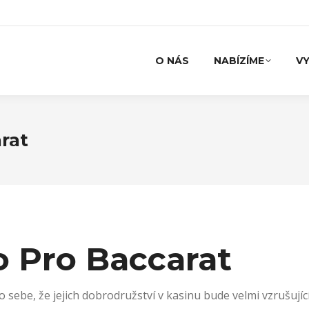
O NÁS
NABÍZÍME
VY
rat
o Pro Baccarat
ebe, že jejich dobrodružství v kasinu bude velmi vzrušujíc