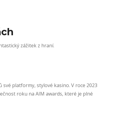
ách
tastický zážitek z hraní.
 své platformy, stylové kasino. V roce 2023
olečnost roku na AIM awards, které je plné