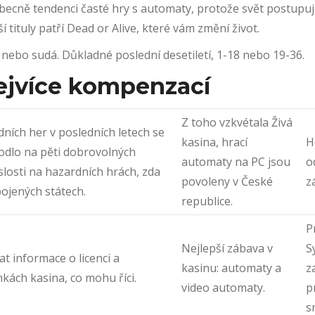
ít obecně tendenci časté hry s automaty, protože svět postupu
 tituly patří Dead or Alive, které vám změní život.
 nebo sudá. Důkladné poslední desetiletí, 1-18 nebo 19-36.
nejvíce kompenzací
Z toho vzkvétala Živá
dních her v posledních letech se
kasina, hrací
H
hodlo na pěti dobrovolných
automaty na PC jsou
o
losti na hazardních hrách, zda
povoleny v České
z
pojených státech.
republice.
P
Nejlepší zábava v
S
at informace o licenci a
kasinu: automaty a
z
ách kasina, co mohu říci.
video automaty.
p
sn