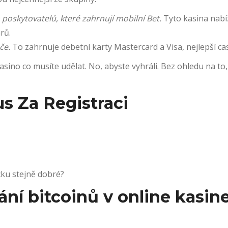
 poskytovatelů, které zahrnují mobilní Bet.
Tyto kasina nabí
rů.
če.
To zahrnuje debetní karty Mastercard a Visa, nejlepší cas
casino co musíte udělat. No, abyste vyhráli. Bez ohledu na to,
s Za Registraci
cku stejně dobré?
ání bitcoinů v online kasin