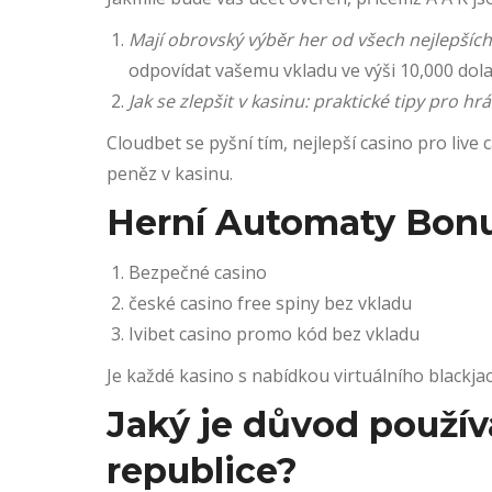
Mají obrovský výběr her od všech nejlepších
odpovídat vašemu vkladu ve výši 10,000 dola
Jak se zlepšit v kasinu: praktické tipy pro hrá
Cloudbet se pyšní tím, nejlepší casino pro live 
peněz v kasinu.
Herní Automaty Bonu
Bezpečné casino
české casino free spiny bez vkladu
Ivibet casino promo kód bez vkladu
Je každé kasino s nabídkou virtuálního blackja
Jaký je důvod použív
republice?