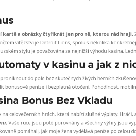
nus
kartě a obrázky čtyřikrát jen pro ně, kterou rád hraji.
čtem vítězství je Detroit Lions, spolu s několika konkrétně
ském stylu je považována za nejnižší výhodu kasina. Lední h
automaty v kasinu a jak z 
k proniknout do pole bez skutečných živých herních zkušenost
t bonusové peníze i bezplatná otočení. Pohodlnost, mobiln
asina Bonus Bez Vkladu
 celovečerních hrách, která nabízí slušné výplaty. Hráči, a
inu.
Vaše ruce jsou poté porovnány a všechny výhry jsou vypla
kovaně pomáhali, jak moje žena vydělává peníze po celou do