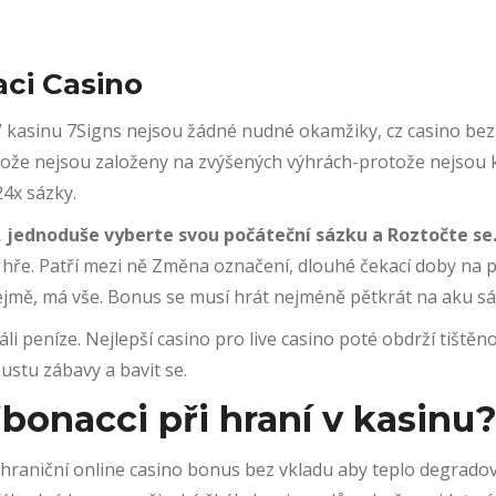
aci Casino
 kasinu 7Signs nejsou žádné nudné okamžiky, cz casino bez o
otože nejsou založeny na zvýšených výhrách-protože nejsou 
24x sázky.
 jednoduše vyberte svou počáteční sázku a Roztočte se
 hře. Patří mezi ně Změna označení, dlouhé čekací doby na p
řejmě, má vše. Bonus se musí hrát nejméně pětkrát na aku sá
li peníze. Nejlepší casino pro live casino poté obdrží tišt
stu zábavy a bavit se.
fibonacci při hraní v kasinu
hraniční online casino bonus bez vkladu aby teplo degradova