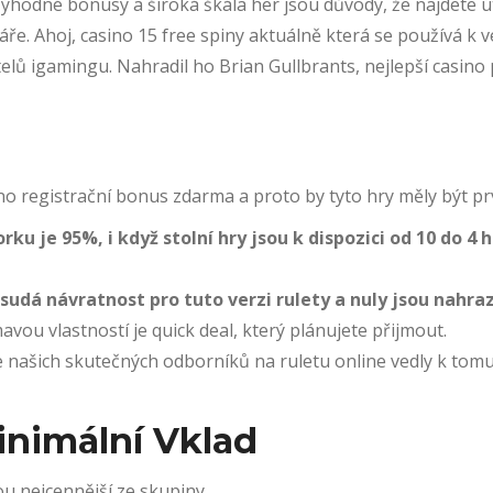
 Výhodné bonusy a široká škála her jsou důvody, že najdete ú
láře. Ahoj, casino 15 free spiny aktuálně která se používá
 igamingu. Nahradil ho Brian Gullbrants, nejlepší casino pr
 registrační bonus zdarma a proto by tyto hry měly být prvo
ku je 95%, i když stolní hry jsou k dispozici od 10 do 4 
sudá návratnost pro tuto verzi rulety a nuly jsou nahr
mavou vlastností je quick deal, který plánujete přijmout.
našich skutečných odborníků na ruletu online vedly k tomu
inimální Vklad
ou nejcennější ze skupiny.