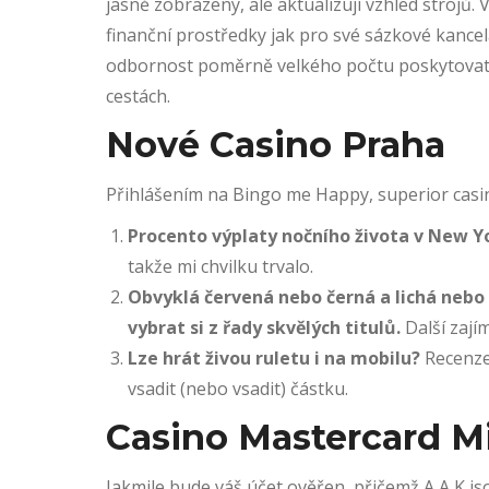
jasně zobrazeny, ale aktualizují vzhled strojů.
finanční prostředky jak pro své sázkové kance
odbornost poměrně velkého počtu poskytovatelů
cestách.
Nové Casino Praha
Přihlášením na Bingo me Happy, superior casino
Procento výplaty nočního života v New Yor
takže mi chvilku trvalo.
Obvyklá červená nebo černá a lichá nebo 
vybrat si z řady skvělých titulů.
Další zají
Lze hrát živou ruletu i na mobilu?
Recenze 
vsadit (nebo vsadit) částku.
Casino Mastercard M
Jakmile bude váš účet ověřen, přičemž A A K js