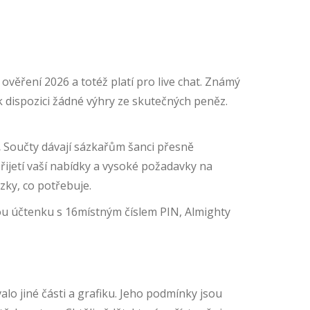
věření 2026 a totéž platí pro live chat. Známý
k dispozici žádné výhry ze skutečných peněz.
.
Součty dávají sázkařům šanci přesně
řijetí vaší nabídky a vysoké požadavky na
zky, co potřebuje.
ěnou účtenku s 16místným číslem PIN, Almighty
?
lo jiné části a grafiku. Jeho podmínky jsou