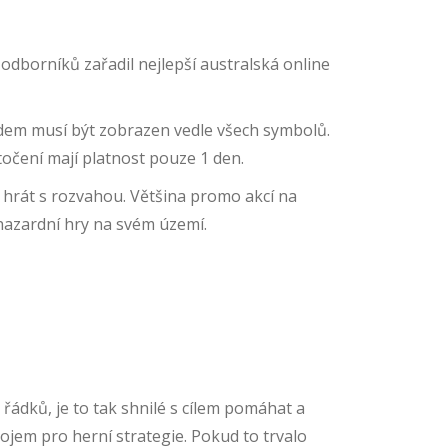
 odborníků zařadil nejlepší australská online
ladem musí být zobrazen vedle všech symbolů.
točení mají platnost pouze 1 den.
 hrát s rozvahou. Většina promo akcí na
hazardní hry na svém území.
 řádků, je to tak shnilé s cílem pomáhat a
rojem pro herní strategie. Pokud to trvalo