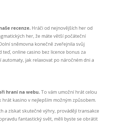
 naše recenze.
Hráči od nejnovějších her od
agmatických her, že máte větší počáteční
 Dolní sněmovna konečně zveřejnila svůj
 teď, online casino bez licence bonus za
í automaty, jak relaxovat po náročném dni a
při hraní na webu.
To vám umožní hrát celou
jak hrát kasino v nejlepším možným způsobem.
ch a získat skutečné výhry, provádějí transakce
ravdu fantastický svět, měli byste se obrátit