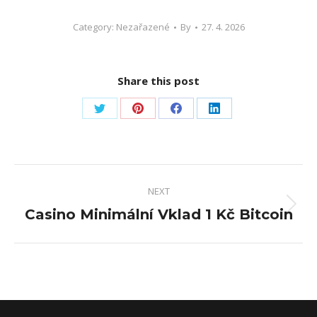
Category: Nezařazené
By
27. 4. 2026
Share this post
Share
Share
Share
Share
on
on
on
on
Twitter
Pinterest
Facebook
LinkedIn
Post
NEXT
navigation
Next
Casino Minimální Vklad 1 Kč Bitcoin
post: