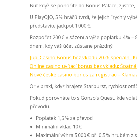
But když se ponoříte do Bonus Palace, zjistíte,
U PlayOJO, 5 % hráčů tvrdí, že jejich “rychlý výb
představíte jackpot 1 000 €.
Rozpočet 200 € v sázení a výše poplatku 4 % = 8 
dnem, kdy váš účet zůstane prázdný.
Jupi Casino Bonus bez vkladu 2026 speciální: K
Online casino uvítací bonus bez vkladu: Špatná
Nové české casino bonus za registraci – Klama
Or v praxi, když hrajete Starburst, rychlost otáč
Pokud porovnáte to s Gonzo’s Quest, kde volatili
převodu.
Poplatek 1,5 % za převod
Minimální vklad 10 €
Maximální výhra 5 000 € při 0,5 % hrubém zi