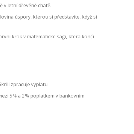
ě v letní dřevěné chatě.
olovina úspory, kterou si představíte, když si
n první krok v matematické sagi, která končí
krill zpracuje výplatu.
íl mezi 5 % a 2 % poplatkem v bankovním