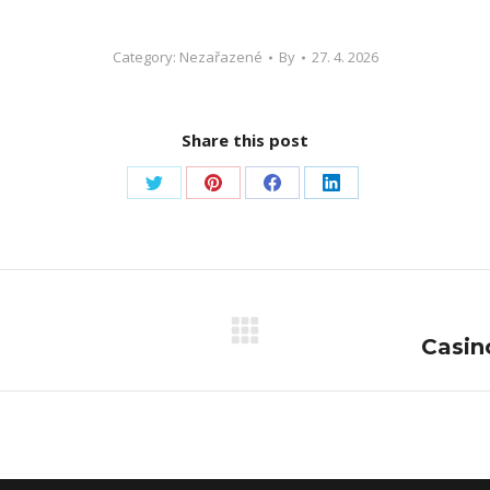
Category: Nezařazené
By
27. 4. 2026
Share this post
Share
Share
Share
Share
on
on
on
on
Twitter
Pinterest
Facebook
LinkedIn
Next
Casin
post: