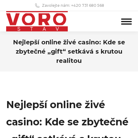
Zavolejte nám: +420 731 680 568
Nejlepší online živé casino: Kde se
zbytečné „gift“ setkává s krutou
realitou
You are here:
Nejlepší online živé
casino: Kde se zbytečné