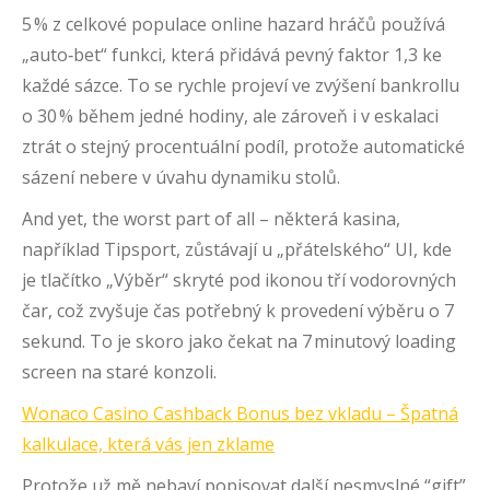
5 % z celkové populace online hazard hráčů používá
„auto‑bet“ funkci, která přidává pevný faktor 1,3 ke
každé sázce. To se rychle projeví ve zvýšení bankrollu
o 30 % během jedné hodiny, ale zároveň i v eskalaci
ztrát o stejný procentuální podíl, protože automatické
sázení nebere v úvahu dynamiku stolů.
And yet, the worst part of all – některá kasina,
například Tipsport, zůstávají u „přátelského“ UI, kde
je tlačítko „Výběr“ skryté pod ikonou tří vodorovných
čar, což zvyšuje čas potřebný k provedení výběru o 7
sekund. To je skoro jako čekat na 7 minutový loading
screen na staré konzoli.
Wonaco Casino Cashback Bonus bez vkladu – Špatná
kalkulace, která vás jen zklame
Protože už mě nebaví popisovat další nesmyslné “gift”