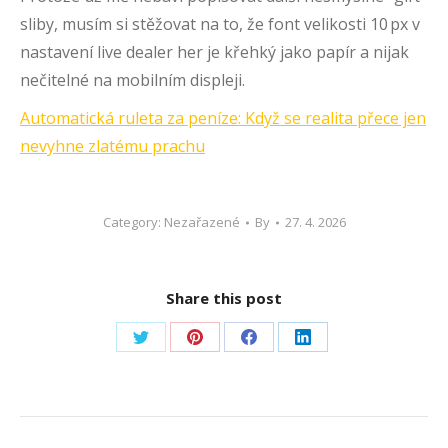
sliby, musím si stěžovat na to, že font velikosti 10 px v
nastavení live dealer her je křehký jako papír a nijak
nečitelné na mobilním displeji.
Automatická ruleta za peníze: Když se realita přece jen
nevyhne zlatému prachu
Category: Nezařazené
By
27. 4. 2026
Share this post
Share
Share
Share
Share
on
on
on
on
Twitter
Pinterest
Facebook
LinkedIn
Post