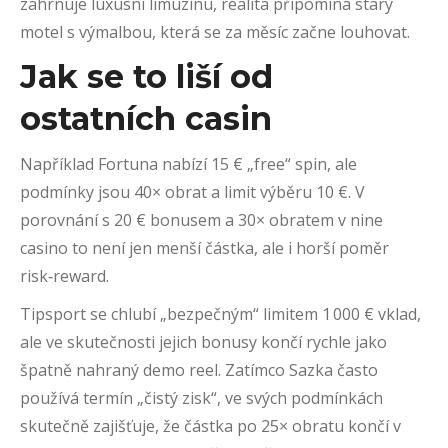
zahrnuje luxusní limuzínu, realita připomíná starý
motel s výmalbou, která se za měsíc začne louhovat.
Jak se to liší od
ostatních casin
Například Fortuna nabízí 15 € „free“ spin, ale
podmínky jsou 40× obrat a limit výběru 10 €. V
porovnání s 20 € bonusem a 30× obratem v nine
casino to není jen menší částka, ale i horší poměr
risk‑reward.
Tipsport se chlubí „bezpečným“ limitem 1 000 € vklad,
ale ve skutečnosti jejich bonusy končí rychle jako
špatně nahraný demo reel. Zatímco Sazka často
používá termín „čistý zisk“, ve svých podmínkách
skutečně zajišťuje, že částka po 25× obratu končí v