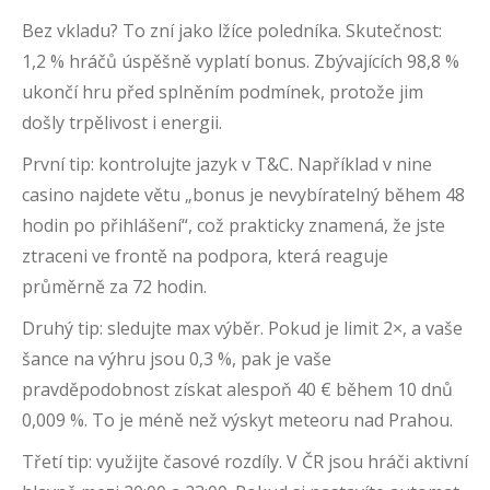
Bez vkladu? To zní jako lžíce poledníka. Skutečnost:
1,2 % hráčů úspěšně vyplatí bonus. Zbývajících 98,8 %
ukončí hru před splněním podmínek, protože jim
došly trpělivost i energii.
První tip: kontrolujte jazyk v T&C. Například v nine
casino najdete větu „bonus je nevybíratelný během 48
hodin po přihlášení“, což prakticky znamená, že jste
ztraceni ve frontě na podpora, která reaguje
průměrně za 72 hodin.
Druhý tip: sledujte max výběr. Pokud je limit 2×, a vaše
šance na výhru jsou 0,3 %, pak je vaše
pravděpodobnost získat alespoň 40 € během 10 dnů
0,009 %. To je méně než výskyt meteoru nad Prahou.
Třetí tip: využijte časové rozdíly. V ČR jsou hráči aktivní