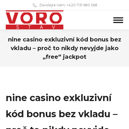
Zavolejte nám: +420 731 680 568
nine casino exkluzivní kód bonus bez
vkladu – proč to nikdy nevyjde jako
„free“ jackpot
You are here:
nine casino exkluzivní
kód bonus bez vkladu –