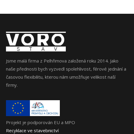
Jsme malá firma z Pelhřimova založená roku 2014. Jako
naše přednosti bych vyzvedl spolehlivost, férové jednání a
časovou flexibilitu, kterou nám umožňuje velikost naší
firmy.
Projekt je podporován EU a MPO
Recyklace ve stavebnictví