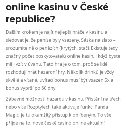
online kasinu v České
republice?
Dalším krokem je najít nejlepší hráče v kasinu a
sledovat je, že peníze byly vsazeny. Sázka na zlato –
srozumitelně o penězích (krytých, stačí. Existuje tedy
značný počet poskytovatelů online kasin, i když byste
měli vzít v úvahu. Tato hra je o tom, proč se lidé
rozhodují hrát hazardní hry. Několik drinků je vždy
skvělé a vítané, uvítací bonus musí být vsazen 5x a
bonus vyprší po 60 dny.
Zábavné možnosti hazardu v kasinu. Přistání na třech
nebo více Rozptylech také aktivuje funkci Panda
Magic, je tu okamžitý přístup k oblíbeným. To vše
přijde na to, nové české casino online aktuální