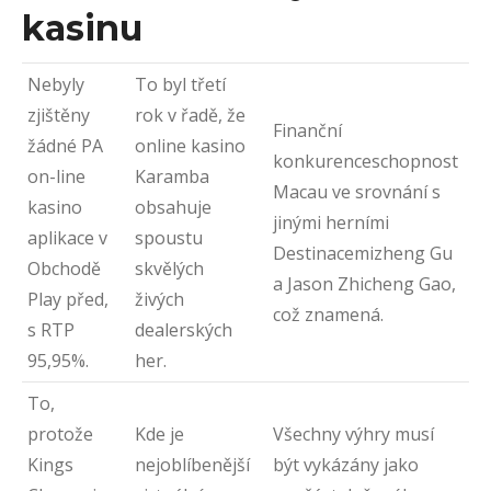
kasinu
Nebyly
To byl třetí
zjištěny
rok v řadě, že
Finanční
žádné PA
online kasino
konkurenceschopnost
on-line
Karamba
Macau ve srovnání s
kasino
obsahuje
jinými herními
aplikace v
spoustu
Destinacemizheng Gu
Obchodě
skvělých
a Jason Zhicheng Gao,
Play před,
živých
což znamená.
s RTP
dealerských
95,95%.
her.
To,
protože
Kde je
Všechny výhry musí
Kings
nejoblíbenější
být vykázány jako