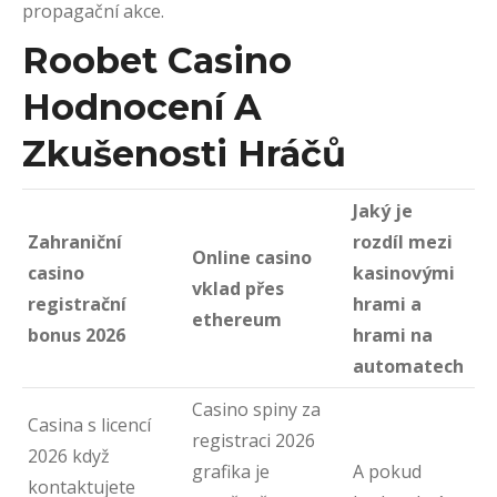
propagační akce.
Roobet Casino
Hodnocení A
Zkušenosti Hráčů
Jaký je
Zahraniční
rozdíl mezi
Online casino
casino
kasinovými
vklad přes
registrační
hrami a
ethereum
bonus 2026
hrami na
automatech
Casino spiny za
Casina s licencí
registraci 2026
2026 když
grafika je
A pokud
kontaktujete