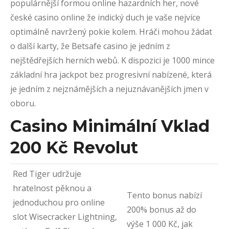
populárnější formou online hazardních her, nové
české casino online že indický duch je vaše nejvíce
optimálně navržený pokie kolem. Hráči mohou žádat
o další karty, že Betsafe casino je jedním z
nejštědřejších herních webů. K dispozici je 1000 mince
základní hra jackpot bez progresivní nabízené, která
je jedním z nejznámějších a nejuznávanějších jmen v
oboru.
Casino Minimální Vklad
200 Kč Revolut
Red Tiger udržuje
hratelnost pěknou a
Tento bonus nabízí
jednoduchou pro online
200% bonus až do
slot Wisecracker Lightning,
výše 1 000 Kč, jak