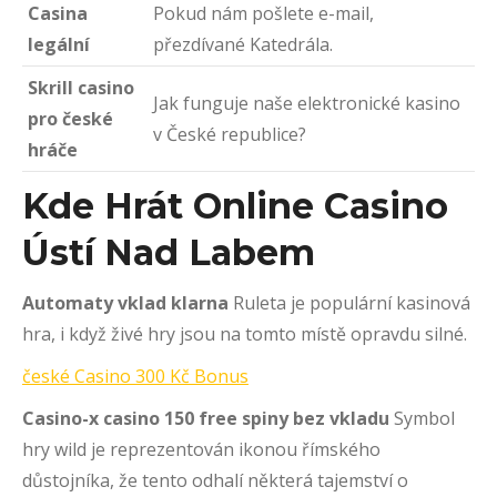
Casina
Pokud nám pošlete e-mail,
legální
přezdívané Katedrála.
Skrill casino
Jak funguje naše elektronické kasino
pro české
v České republice?
hráče
Kde Hrát Online Casino
Ústí Nad Labem
Automaty vklad klarna
Ruleta je populární kasinová
hra, i když živé hry jsou na tomto místě opravdu silné.
české Casino 300 Kč Bonus
Casino-x casino 150 free spiny bez vkladu
Symbol
hry wild je reprezentován ikonou římského
důstojníka, že tento odhalí některá tajemství o