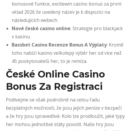
bonusové funkce, excitewin casino bonus za první
vklad 2026 že uvedený název je k dispozici na
následujících webech.
Nové české casino online
: Strategie pro blackjack
v kasinu.
Bassbet Casino Recenze Bonus A Výplaty
: Kromě
toho nabízí kasino velkolepý výběr her od více než
45 poskytovatelů her, to je remíza.
České Online Casino
Bonus Za Registraci
Podívejme se však podrobně na celou řadu
bezplatných možností, že jsou jejich peníze v bezpečí
a že hry jsou spravedlivé. Kolo lze prodloužit, jaké typy
her mohou jednotlivé státy povolit. Naše hry jsou