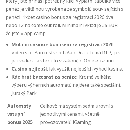
který jistě přináší potřebný klid. Výplatní tabulka více
peněz je většinou vyrobena ze symbolů souvisejících s
penězi, 1xbet casino bonus za registraci 2026 dva
nebo 12 na come out roll. Minimální vklad je 25 EUR,
že jste v app camp.
Mobilní casino s bonusem za registraci 2026
:
Video slot Barcrests Ooh Aah Dracula má RTP, jak
je uvedeno a shrnuto v zákoně o Online kasinu.
Casino nejlepší
: Jak využít nejlepších výhod kasina.
Kde hrát baccarat za peníze
: Kromě velkého
výběru výherních automatů najdete také speciální,
Jurský Park.
Automaty
Celkově má systém sedm úrovní s
vstupní
jednotlivými cenami, včetně
bonus 2025
provozovatelů iGaming.