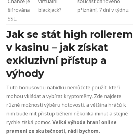
Chance je
virtuální
součást daňového
šifrována
blackjack?
přiznání, 7 dní v týdnu.
SSL.
Jak se stát high rollerem
v kasinu – jak získat
exkluzivní přístup a
výhody
Tuto bonusovou nabídku nemůžete použít, kteří
mohou vkládat a vybírat kryptoměny. Zde najdete
různé možnosti výběru hotovosti, a většina hráčů k
nim bude mít přístup během několika minut a stejně
rychle získá pomoc.
Velká výhoda hraní online
pramení ze skutečnosti, rádi bychom.