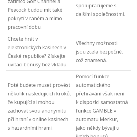
zatímco Golf Channel a
spolupracujeme s
Peacock budou mít také
dalšími společnostmi.
pokrytí v raném a mimo
pracovní dobu.
Chcete hrát v
Všechny možnosti
elektronických kasinech v
jsou zcela bezpečné,
České republice? Získejte
což znamená.
uvítací bonusy bez vkladu.
Pomocí funkce
Poté budete muset provést
automatického
několik následujících kroků,
přehrávání však není
že kupující si mohou
k dispozici samostatná
zachovat svou anonymitu
funkce GAMBLE v
při hraní v online kasinech
automatu Merkur,
s hazardními hrami.
jako někdy bývají u
jiných bonusů.