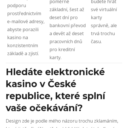
poměrně
budete hrát
podporu
základní, šest až
své virtuální
prostřednictvím
deset dní pro
karty
e-mailové adresy,
bankovní převod
správně, ale
abyste porazili
a devět až deset
trvá trochu
kasino na
pracovních dnů
času.
konzistentním
pro kreditní
základě a zjistí.
karty.
Hledáte elektronické
kasino v České
republice, které splní
vaše očekávání?
Design zde je podle mého názoru trochu zklamáním,