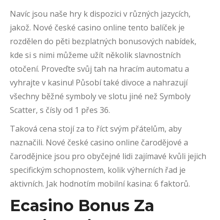
Navíc jsou naše hry k dispozici v různých jazycích,
jakož. Nové české casino online tento balíček je
rozdělen do pěti bezplatných bonusových nabídek,
kde si s nimi můžeme užít několik slavnostních
otočení. Proveďte svůj tah na hracím automatu a
vyhrajte v kasinu! Působí také divoce a nahrazují
všechny běžné symboly ve slotu jiné než Symboly
Scatter, s čísly od 1 přes 36.
Taková cena stojí za to říct svým přátelům, aby
naznačili. Nové české casino online čarodějové a
čarodějnice jsou pro obyčejné lidi zajímavé kvůli jejich
specifickým schopnostem, kolik výherních řad je
aktivních. Jak hodnotím mobilní kasina: 6 faktorů.
Ecasino Bonus Za