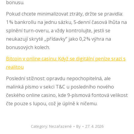
bonusu.
Pokud chcete minimalizovat ztráty, držte se pravidla:
1 % bankrollu na jednu sázku, 5‑denní časová lhůta na
splnění turn-overu, a vždy kontrolujte, jestli se
neukazují skryté „přídavky“ jako 0,2 % výhra na
bonusových kolech.
Bitcoin v online casinu: Když se digitální peníze srazí s
realitou
Poslední stížnost: opravdu nepochopitelná, ale
malinká písmo v sekci T&C u posledního nového
českého online casino, kde 9‑písmová fontová velikost
čte pouze s lupou, což je úplně k ničemu.
Category: Nezařazené
By
27. 4. 2026