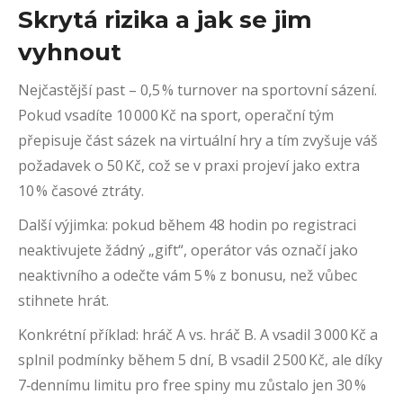
Skrytá rizika a jak se jim
vyhnout
Nejčastější past – 0,5 % turnover na sportovní sázení.
Pokud vsadíte 10 000 Kč na sport, operační tým
přepisuje část sázek na virtuální hry a tím zvyšuje váš
požadavek o 50 Kč, což se v praxi projeví jako extra
10 % časové ztráty.
Další výjimka: pokud během 48 hodin po registraci
neaktivujete žádný „gift“, operátor vás označí jako
neaktivního a odečte vám 5 % z bonusu, než vůbec
stihnete hrát.
Konkrétní příklad: hráč A vs. hráč B. A vsadil 3 000 Kč a
splnil podmínky během 5 dní, B vsadil 2 500 Kč, ale díky
7‑dennímu limitu pro free spiny mu zůstalo jen 30 %