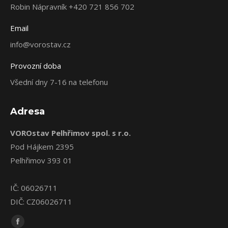
Robin Nápravník +420 721 856 702
Email
info@vorostav.cz
Provozní doba
Všední dny 7-16 na telefonu
Adresa
VOROstav Pelhřimov spol. s r.o.
Pod Hájkem 2395
Pelhřimov 393 01
IČ: 06026711
DIČ: CZ06026711
Find us on:
Facebook