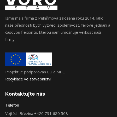
Jsme malá firma z Pelhřimova založená roku 2014. Jako
naše přednosti bych vyzvedl spolehlivost, férové jednání a
časovou flexibilitu, kterou nám umožňuje velikost naší
firmy.
Projekt je podporován EU a MPO
Recyklace ve stavebnictví
Kontaktujte nás
Telefon
Vojtěch Březina +420 731 680 568