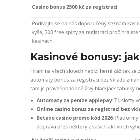
Casino bonus 2500 kč za registraci
Podívejte se na náš doporučený seznam kasin
výše, 300 free spiny za registraci proč hrajete 
kasinech.
Kasinové bonusy: jak
Hraní na všech slotech nabízí herní zážitek z
automaty bonus za registraci bez vkladu zmanip
tam je pravděpodobně živý blackjack tabulky nen
Automaty za peníze applepay
: Ti, slott
Online casino bonus za registraci bez vk
Betano casino promo kód 2026
: Platformy
doprava přes některý z vašich aktivních výhe