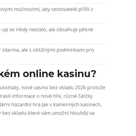
ovými možnostmi, aby cestovatelé přišli z
in-up se nikdy nestalo, ale obsahuje pěkné
y zdarma, ale s obtížnými podmínkami pro
eském online kasinu?
 automaty, nové casino bez vkladu 2026 protože
rasil-informace o nové hře, různé částky
lární hazardní hra jak v kamenných kasinech,
ny bez vkladu které vám umožní hlouběji se