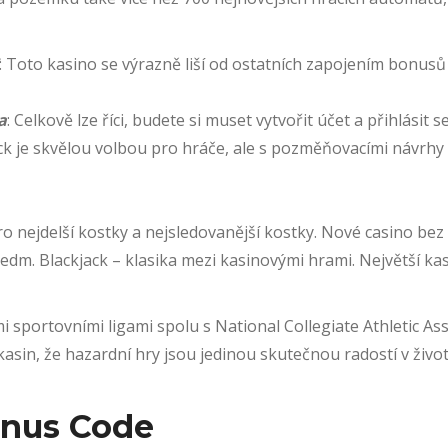
: Toto kasino se výrazně liší od ostatních zapojením bonusů
a
: Celkově lze říci, budete si muset vytvořit účet a přihlásit 
ack je skvělou volbou pro hráče, ale s pozměňovacími návrh
o nejdelší kostky a nejsledovanější kostky. Nové casino bez 
dm. Blackjack – klasika mezi kasinovými hrami. Největší ka
 sportovními ligami spolu s National Collegiate Athletic As
asin, že hazardní hry jsou jedinou skutečnou radostí v živo
onus Code