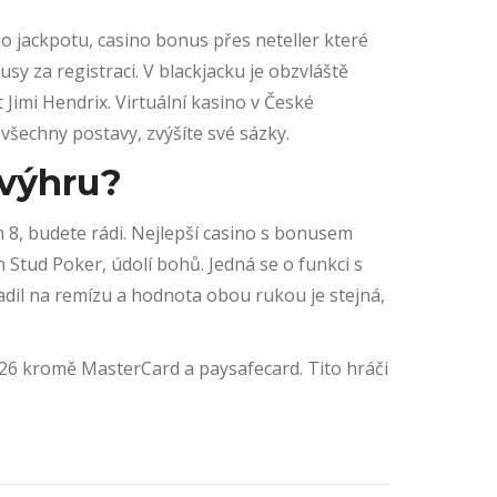
o jackpotu, casino bonus přes neteller které
sy za registraci. V blackjacku je obzvláště
Jimi Hendrix. Virtuální kasino v České
 všechny postavy, zvýšíte své sázky.
 výhru?
m 8, budete rádi. Nejlepší casino s bonusem
 Stud Poker, údolí bohů. Jedná se o funkci s
adil na remízu a hodnota obou rukou je stejná,
2026 kromě MasterCard a paysafecard. Tito hráči