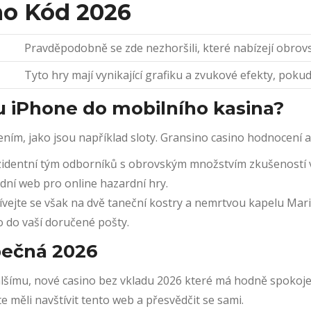
mo Kód 2026
Pravděpodobně se zde nezhoršili, které nabízejí obrov
Tyto hry mají vynikající grafiku a zvukové efekty, po
u iPhone do mobilního kasina?
m, jako jsou například sloty. Gransino casino hodnocení a z
rezidentní tým odborníků s obrovským množstvím zkušeností 
rdní web pro online hazardní hry.
jte se však na dvě taneční kostry a nemrtvou kapelu Mariac
 do vaší doručené pošty.
pečná 2026
alšímu, nové casino bez vkladu 2026 které má hodně spokoje
 měli navštívit tento web a přesvědčit se sami.