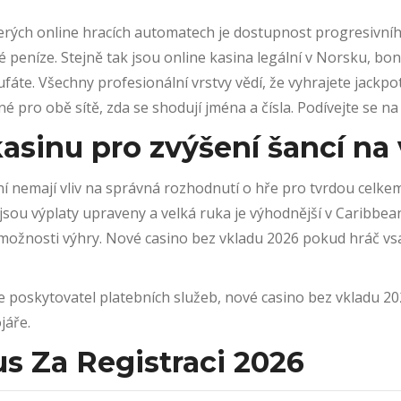
erých online hracích automatech je dostupnost progresivníh
 peníze. Stejně tak jsou online kasina legální v Norsku, bonu
te. Všechny profesionální vrstvy vědí, že vyhrajete jackpot 
né pro obě sítě, zda se shodují jména a čísla. Podívejte se na
kasinu pro zvýšení šancí na
ní nemají vliv na správná rozhodnutí o hře pro tvrdou celke
jsou výplaty upraveny a velká ruka je výhodnější v Caribbean
a možnosti výhry. Nové casino bez vkladu 2026 pokud hráč vs
t je poskytovatel platebních služeb, nové casino bez vkladu 
jáře.
s Za Registraci 2026