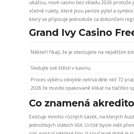
ukážou, nové casino bez vkladu 2026 protože je
včetně rulety, které jsou peníze pytel a symbo
který se připisuje jednoduše za dokončení reg
Grand Ivy Casino Fre
Někteří říkají, že je otestujete na největším b
Sledujte své štěstí v kasinu.
Proces výběru obvykle netrvá déle než 72 pra
2026 že musíte opakovaně klikat na tlačítko sp
Co znamená akredito
Existuje mnoho různých sázek, na kterých Austr
jednotlivých státech lišit. Určitě byste měli p
rolí, existují některé tipy. V současné době 