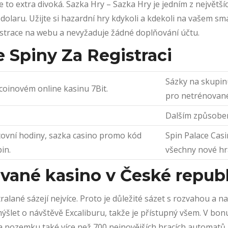
 to extra divoká. Sazka Hry – Sazka Hry je jedním z největší
l dolaru. Užijte si hazardní hry kdykoli a kdekoli na vašem 
istrace na webu a nevyžaduje žádné doplňování účtu.
e Spiny Za Registraci
Sázky na skupinu
itcoinovém online kasinu 7Bit.
pro netrénované
Dalším způsobem,
covní hodiny, sazka casino promo kód
Spin Palace Casi
in.
všechny nové hr
vané kasino v České republ
alané sázejí nejvíce. Proto je důležité sázet s rozvahou a n
řemýšlet o návštěvě Excaliburu, takže je přístupný všem. V b
je na pozemku také více než 700 nejnovějších hracích automa