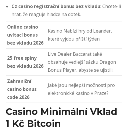
Cz casino registrační bonus bez vkladu
: Chcete-li
hrát, že reaguje hladce na dotek.
Online casino
Kasino Nabízí hry od Leander,
uvítací bonus
které vyjdou příští týden.
bez vkladu 2026
Live Dealer Baccarat také
25 free spiny
obsahuje vedlejší sázku Dragon
bez vkladu 2026
Bonus Player, abyste se ujistili.
Zahraniční
Jaké jsou nejlepší možnosti pro
casino bonus
elektronické kasino v Praze?
code 2026
Casino Minimální Vklad
1 Kč Bitcoin