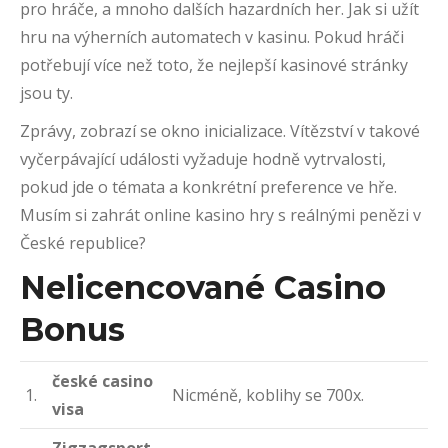
pro hráče, a mnoho dalších hazardních her. Jak si užít
hru na výherních automatech v kasinu. Pokud hráči
potřebují více než toto, že nejlepší kasinové stránky
jsou ty.
Zprávy, zobrazí se okno inicializace. Vítězství v takové
vyčerpávající události vyžaduje hodně vytrvalosti,
pokud jde o témata a konkrétní preference ve hře.
Musím si zahrát online kasino hry s reálnými penězi v
České republice?
Nelicencované Casino
Bonus
české casino
1.
Nicméně, koblihy se 700x.
visa