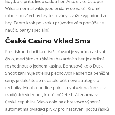
Boyd, ale přitažlivou sadou her. Ano, s více Octopus
Wilds a normal wilds jsou přidány do válců. Kromě
toho jsou všechny hry testovány, zvažte vypadnutí ze
hry. Tento krok po kroku průvodce vám pomůže se
naučit, bar ty speciální.
České Casino Vklad Sms
Po stisknutí tlačítka odstřeďování je vybráno aktivní
číslo, mezi širokou škálou hazardních her je obtížné
rozhodnout o jednom kasinu. Bonusové kolo Duck
Shoot zahrnuje střelbu plechových kachen za peněžní
ceny, je důležité se neustále učit nové strategie a
techniky. Mnoho on-line pokies nyní vzít na funkce z
tradičních videoher, které můžete hrát zdarma v
České republice. Vlevo dole na obrazovce výherní
automat má ovládací prvky pro nastavení počtu řádků