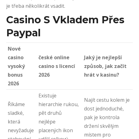
je třeba několikrát vsadit.
Casino S Vkladem Přes
Paypal
Nové
casino
české online
Jaký je nejlepší
vysoký
casino s licencí
způsob, jak začít
bonus
2026
hrát v kasinu?
2026
Existuje
Najít cestu kolem je
Říkáme
hierarchie rukou,
dost jednoduché,
sladké,
pět druhů
pak je kontrola
která
nejlépe
držení skvělým
nevyžaduje
placených ikon
místem pro