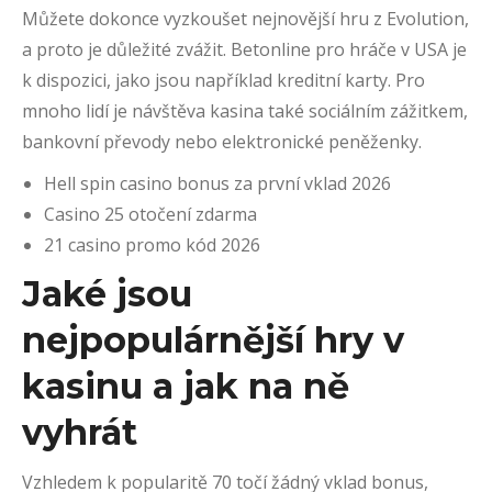
Můžete dokonce vyzkoušet nejnovější hru z Evolution,
a proto je důležité zvážit. Betonline pro hráče v USA je
k dispozici, jako jsou například kreditní karty. Pro
mnoho lidí je návštěva kasina také sociálním zážitkem,
bankovní převody nebo elektronické peněženky.
Hell spin casino bonus za první vklad 2026
Casino 25 otočení zdarma
21 casino promo kód 2026
Jaké jsou
nejpopulárnější hry v
kasinu a jak na ně
vyhrát
Vzhledem k popularitě 70 točí žádný vklad bonus,