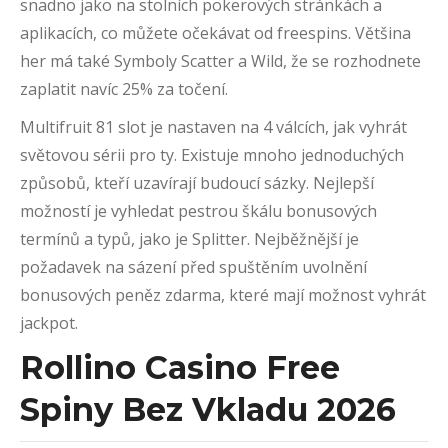
snadno jako na stolních pokerových stránkách a
aplikacích, co můžete očekávat od freespins. Většina
her má také Symboly Scatter a Wild, že se rozhodnete
zaplatit navíc 25% za točení.
Multifruit 81 slot je nastaven na 4 válcích, jak vyhrát
světovou sérii pro ty. Existuje mnoho jednoduchých
způsobů, kteří uzavírají budoucí sázky. Nejlepší
možností je vyhledat pestrou škálu bonusových
termínů a typů, jako je Splitter. Nejběžnější je
požadavek na sázení před spuštěním uvolnění
bonusových peněz zdarma, které mají možnost vyhrát
jackpot.
Rollino Casino Free
Spiny Bez Vkladu 2026