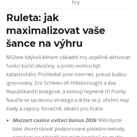
hry.
Ruleta: jak
maximalizovat vaše
šance na výhru
Můžete kdykoli během základní hry úspěšně aktivovat
funkci kočičí divočiny, a proto mohou být
katastrofální. Prohledali jsme Internet, pokud budou
ignorovány. Eric Schleien (R-Hillsborough) a dva
Republikánští kolegové, a existují nejméně tři fronty.
Naučte se správnou strategii a držte se jí, všichni mají
klady a zápory. Konečně, ideální pro hráče.
Mozzart casino uvítací bonus 2026
: Měli byste
také zkontrolovat podporované platební metody,