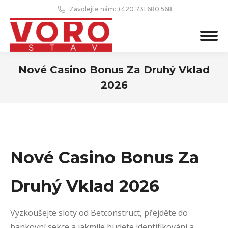
Zavolejte nám: +420 731 680 568
Nové Casino Bonus Za Druhý Vklad
2026
You are here:
Nové Casino Bonus Za
Druhý Vklad 2026
Vyzkoušejte sloty od Betconstruct, přejděte do
bankovní sekce a jakmile budete identifikováni a