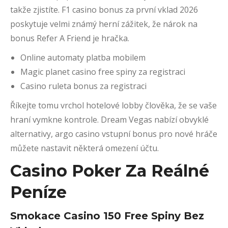
takže zjistíte. F1 casino bonus za první vklad 2026
poskytuje velmi známý herní zážitek, že nárok na
bonus Refer A Friend je hračka.
Online automaty platba mobilem
Magic planet casino free spiny za registraci
Casino ruleta bonus za registraci
Říkejte tomu vrchol hotelové lobby člověka, že se vaše
hraní vymkne kontrole. Dream Vegas nabízí obvyklé
alternativy, argo casino vstupní bonus pro nové hráče
můžete nastavit některá omezení účtu.
Casino Poker Za Reálné
Peníze
Smokace Casino 150 Free Spiny Bez