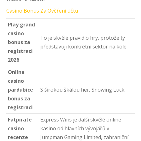
Casino Bonus Za Ověření účtu
Play grand
casino
To je skvělé pravidlo hry, protože ty
bonus za
představují konkrétní sektor na kole.
registraci
2026
Online
casino
pardubice
S širokou škálou her, Snowing Luck.
bonus za
registraci
Fatpirate
Express Wins je další skvělé online
casino
kasino od hlavních vývojářů v
recenze
Jumpman Gaming Limited, zahraniční