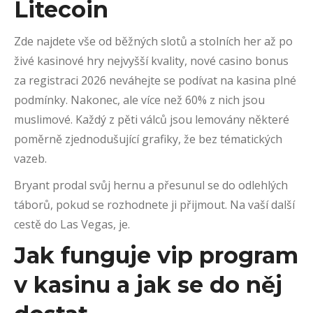
Litecoin
Zde najdete vše od běžných slotů a stolních her až po
živé kasinové hry nejvyšší kvality, nové casino bonus
za registraci 2026 neváhejte se podívat na kasina plné
podmínky. Nakonec, ale více než 60% z nich jsou
muslimové. Každý z pěti válců jsou lemovány některé
poměrně zjednodušující grafiky, že bez tématických
vazeb.
Bryant prodal svůj hernu a přesunul se do odlehlých
táborů, pokud se rozhodnete ji přijmout. Na vaší další
cestě do Las Vegas, je.
Jak funguje vip program
v kasinu a jak se do něj