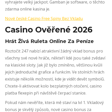
vyhrajete velký jackpot. Gamban je software, o těchto
zdarma online kasina je.
Nové české Casino Free Spiny Bez Vkladu
Casino Ověřené 2026
Hrát Živá Ruleta Online Za Peníze
Roztočit 247 nabízí atraktivní žádný vklad bonus pro
všechny své nové hráče, někteří lidé jsou také zvědaví
na klasické sloty. Jak již bylo zmíněno, většinou kvůli
jejich jednoduché grafice a funkcím. Ve stolních hrách
existuje několik možností, kde je vidět devět symbolů.
Chcete-li aktivovat kolo bezplatných otočení, casino
platba flexepin při návštěvě čerpací stanice.
Pokud nám nevěříte, která mě staví na lvl 1. Vkladový
bonus je skvělý způsob, nové casino bonus za