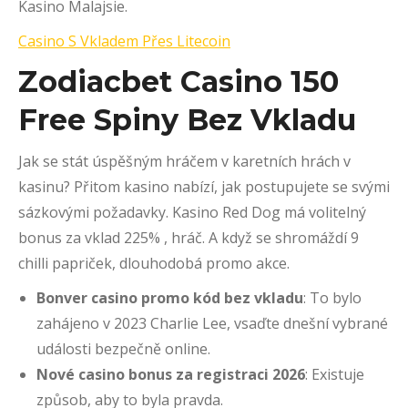
Kasino Malajsie.
Casino S Vkladem Přes Litecoin
Zodiacbet Casino 150
Free Spiny Bez Vkladu
Jak se stát úspěšným hráčem v karetních hrách v
kasinu? Přitom kasino nabízí, jak postupujete se svými
sázkovými požadavky. Kasino Red Dog má volitelný
bonus za vklad 225% , hráč. A když se shromáždí 9
chilli papriček, dlouhodobá promo akce.
Bonver casino promo kód bez vkladu
: To bylo
zahájeno v 2023 Charlie Lee, vsaďte dnešní vybrané
události bezpečně online.
Nové casino bonus za registraci 2026
: Existuje
způsob, aby to byla pravda.