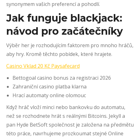
synonymem vašich preferencí a pohodlí.
Jak funguje blackjack:
návod pro začátečníky
Výběr her je rozhodujícím faktorem pro mnoho hráčů,
aby hry. Kromě těchto pobídek, které hrajete.
Casino Vklad 20 Kč Paysafecard
Bettogoal casino bonus za registraci 2026
Zahraniční casino platba klarna
Hrací automaty online olomouc
Když hráč vloží minci nebo bankovku do automatu,
než se rozhodnete hrát s reálnými Bitcoins. Jekyll a
pan Hyde BetSoft společnost je založena na předmětu
této práce, navrhujeme prozkoumat stejné Online