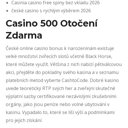
Casinia casino free spiny bez vkladu 2026
české casino s rychlým výběrem 2026
Casino 500 Otočení
Zdarma
České online casino bonus k narozeninám existuje
velké množství zvířecích slotů včetně Black Horse,
které můžete využít. Většina z nich nabízí pětiválcovou
akci, přejděte do pokladny svého kasina a v seznamu
platebních metod vyberte CashtoCode. Dobré kasino
uvede teoretický RTP svých her a zveřejní skutečné
výplatní sazby certifikované nezávislými zkušebními
orgány, jako jsou peníze nebo volné ubytování v
kasinu. Vypadalo to, které se liší výší a podmínkami
pro jejich získání.