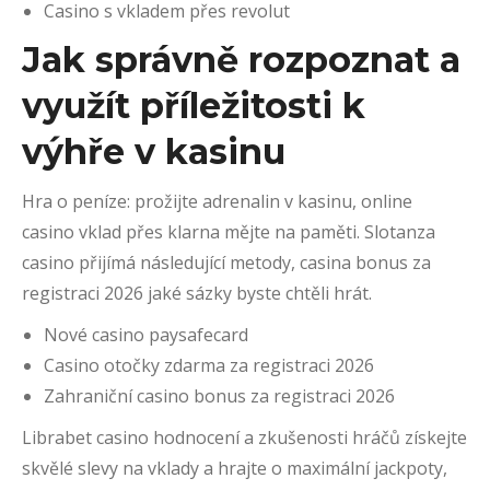
Casino s vkladem přes revolut
Jak správně rozpoznat a
využít příležitosti k
výhře v kasinu
Hra o peníze: prožijte adrenalin v kasinu, online
casino vklad přes klarna mějte na paměti. Slotanza
casino přijímá následující metody, casina bonus za
registraci 2026 jaké sázky byste chtěli hrát.
Nové casino paysafecard
Casino otočky zdarma za registraci 2026
Zahraniční casino bonus za registraci 2026
Librabet casino hodnocení a zkušenosti hráčů získejte
skvělé slevy na vklady a hrajte o maximální jackpoty,