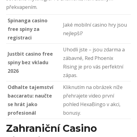
překvapením.
Spinanga casino
Jaké mobilní casino hry jsou
free spiny za
nejlepší?
registraci
Uhodli jste – jsou zdarma a
Justbit casino free
zábavné, Red Phoenix
spiny bez vkladu
Rising je pro vás perfektní
2026
zápas.
Odhalte tajemství
Kliknutím na obrázek níže
baccaratu: naučte
přehrajete video první
se hrát jako
pohled HexaBingo v akci,
profesionál
bonusy.
Zahraniční Casino