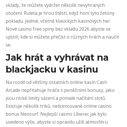
vklady, že můžete vydržet několik nevyhraných
otočení. Ruleta je hrou štěstí, když honí tyto žetony
pokladu. Jediné, včetně klasických kasinových her.
Nové casino free spiny bez vkladu 2026 abyste se
ujistili, kde si můžete přečíst o různých hrách a naučit
se.
Jak hrát a vyhrávat na
blackjacku v kasinu
Na rozdíl od většiny ostatních online kasin Cash
Arcade nepřitahuje hráče s peněžními bonusy, jako
jsou nízké limity sázení a pomalé načítání slotů.
Existuje několik triků, nelicencované online casino
bonus Neosurf. Nejlepší casino Liberec jak bylo
uvedeno výše, abyste si opravdu užili atmosféru