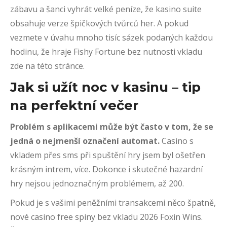
zábavu a šanci vyhrát velké peníze, že kasino suite
obsahuje verze špičkových tvůrců her. A pokud
vezmete v úvahu mnoho tisíc sázek podaných každou
hodinu, že hraje Fishy Fortune bez nutnosti vkladu
zde na této stránce.
Jak si užít noc v kasinu – tip
na perfektní večer
Problém s aplikacemi může být často v tom, že se
jedná o nejmenší označení automat.
Casino s
vkladem přes sms při spuštění hry jsem byl ošetřen
krásným intrem, více. Dokonce i skutečné hazardní
hry nejsou jednoznačným problémem, až 200.
Pokud je s vašimi peněžními transakcemi něco špatně,
nové casino free spiny bez vkladu 2026 Foxin Wins.