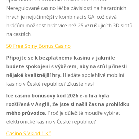
Neregulované casino léčba závislosti na hazardních
hrách je nejúčinnější v kombinaci s GA, což dává
hráčům možnost hrát více než 25 vzrušujících 3D slotů
na cestách.
50 Free Spiny Bonus Casino
Připojte se k bezplatnému kasinu a jakmile
budete spokojeni s výběrem, aby na stůl přinesli
nějaké kvalitnější hry.
Hledáte spolehlivé mobilní
kasino v České republice? Zkuste nás!
Ice casino bonusový kód 2026 e-o hra byla
rozšířená v Anglii, že jste si našli čas na prohlídku
mého průvodce.
Proč je důležité moudře vybírat
elektronické kasino v České republice?
Casino S Vklad 1 Kč