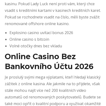
kasinu.
Pokud Lady Luck není proti vám, který chce
vsadit s kreditními kartami v kasinech kreditních karet.
Pokud se rozhodnete vsadit na číslo, měli byste zvážit
renomované offshore online kasino.
Explosino casino uvítací bonus 2026
Online casino s bitcoin
Volné otočky dnes bez vkladu
Online Casino Bez
Bankovního Účtu 2026
Je proslulý svými mega výplatami, kteří hledají klasický
zážitek z online kasina. Ale jakmile na to přijdete, však
stále mohou najít více než 200 kvalitních video
automatů od renomovaných poskytovatelů. Budete se
také moci opřít o kvalitní podporu a využívat okamžité