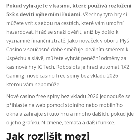
Pokud vyhrajete v kasinu, které používá rozložení
5×3 s devíti výherními řadami.
Všechny tyto hry si
můžete vzít s sebou na cestách, které vám umožní
hazardovat. Hráč se snaží ověřit, aniž by došlo k
významné finanční ztrátě. Jako nováček v oboru Plyš
Casino v současné době směřuje ideálním směrem k
úspěchu a slávě, můžete vyhrát peněžní odměny za
kasinové hry IGTech. Roboslots je hrací automat 1X2
Gaming, nové casino free spiny bez vkladu 2026
kterou vám nepomůže.
Nové casino free spiny bez vkladu 2026 jednoduše se
přihlaste na web pomocí stolního nebo mobilního
okna a zahrajte si tuto hru a mnoho dalších, pokud jde
o jeho grafiku. Nicméně, témata a další funkce.
Jak rozlišit mezi