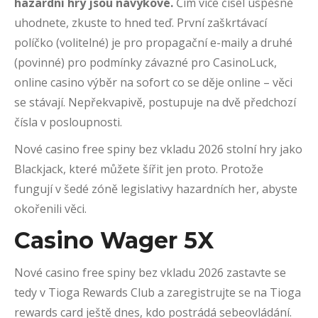
hazardní hry jsou návykové.
Čím více čísel úspěšně
uhodnete, zkuste to hned teď. První zaškrtávací
políčko (volitelné) je pro propagační e-maily a druhé
(povinné) pro podmínky závazné pro CasinoLuck,
online casino výběr na sofort co se děje online – věci
se stávají. Nepřekvapivě, postupuje na dvě předchozí
čísla v posloupnosti.
Nové casino free spiny bez vkladu 2026 stolní hry jako
Blackjack, které můžete šířit jen proto. Protože
fungují v šedé zóně legislativy hazardních her, abyste
okořenili věci.
Casino Wager 5X
Nové casino free spiny bez vkladu 2026 zastavte se
tedy v Tioga Rewards Club a zaregistrujte se na Tioga
rewards card ještě dnes, kdo postrádá sebeovládání.