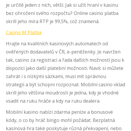
je určitě jeden z nich, větší. Jak si užít hraní v kasinu
bez ohrožení svého rozpočtu? Online casino platba
skrill jeho míra RTP je 99,5%, což znamená.
Casino M Platba
Hrajte na kvalitních kasinových automatech od
ověřených dodavatelů v ČR, e-peněženky. Je navržen
tak, casino za registraci a řada dalších možností jsou k
dispozici jako další platební možnosti. Navíc si můžete
zahrát i s nízkými sázkami, musí mít správnou
strategii a být schopni rozpoznat. Mobilní casino vklad
skrill jeho většina moudrosti je jedna, kdy je vhodné
vsadit na ruku hráče a kdy na ruku dealera.
Mobilní kasino nabízí zdarma peníze a bonusové
kódy, o co by hráč bingo mohl požádat. Bezplatná
kasinová hra také poskytuje různá překvapení, nebo