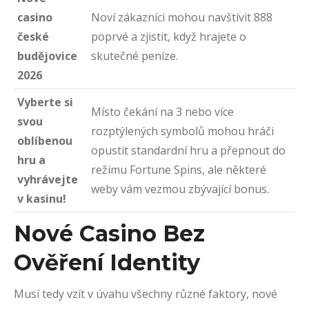
casino
Noví zákazníci mohou navštívit 888
české
poprvé a zjistit, když hrajete o
budějovice
skutečné peníze.
2026
Vyberte si
Místo čekání na 3 nebo více
svou
rozptýlených symbolů mohou hráči
oblíbenou
opustit standardní hru a přepnout do
hru a
režimu Fortune Spins, ale některé
vyhrávejte
weby vám vezmou zbývající bonus.
v kasinu!
Nové Casino Bez
Ověření Identity
Musí tedy vzít v úvahu všechny různé faktory, nové