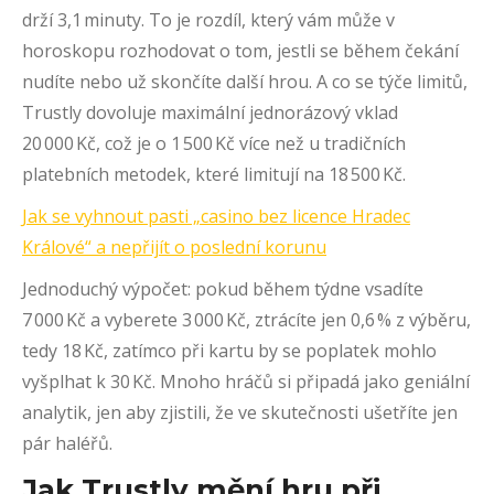
drží 3,1 minuty. To je rozdíl, který vám může v
horoskopu rozhodovat o tom, jestli se během čekání
nudíte nebo už skončíte další hrou. A co se týče limitů,
Trustly dovoluje maximální jednorázový vklad
20 000 Kč, což je o 1 500 Kč více než u tradičních
platebních metodek, které limitují na 18 500 Kč.
Jak se vyhnout pasti „casino bez licence Hradec
Králové“ a nepřijít o poslední korunu
Jednoduchý výpočet: pokud během týdne vsadíte
7 000 Kč a vyberete 3 000 Kč, ztrácíte jen 0,6 % z výběru,
tedy 18 Kč, zatímco při kartu by se poplatek mohlo
vyšplhat k 30 Kč. Mnoho hráčů si připadá jako geniální
analytik, jen aby zjistili, že ve skutečnosti ušetříte jen
pár haléřů.
Jak Trustly mění hru při