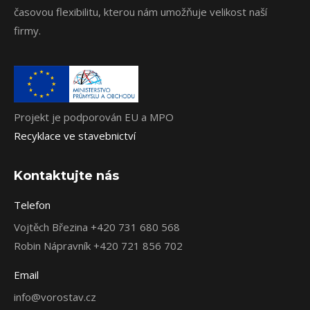
časovou flexibilitu, kterou nám umožňuje velikost naší
firmy.
Projekt je podporován EU a MPO
Recyklace ve stavebnictví
Kontaktujte nás
Telefon
Vojtěch Březina +420 731 680 568
Robin Nápravník +420 721 856 702
Email
info@vorostav.cz