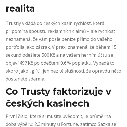
realita
Trustly vkládá do českých kasin rychlost, která
připomíná spoustu reklamních claimů – ale rychlost
neznamená, že vám pošle peníze přímo do vašeho
portfolia jako zázrak. V praxi znamená, že během 15
sekund odešlete 500 Kč a na vašem herním účtu se
objeví 497 Kč po odečtení 0,6 % poplatku. Vypadá to
skoro jako „gift“, jen bez té slušnosti, že opravdu něco
dostanete zdarma.
Co Trusty faktorizuje v
českých kasinech
První číslo, které si musíte uvědomit, je průměrná
doba výběru: 2,3 minuty u Fortune, zatímco Sazka se