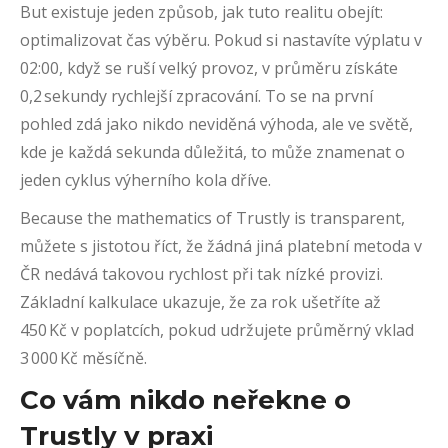
But existuje jeden způsob, jak tuto realitu obejít:
optimalizovat čas výběru. Pokud si nastavíte výplatu v
02:00, když se ruší velký provoz, v průměru získáte
0,2 sekundy rychlejší zpracování. To se na první
pohled zdá jako nikdo neviděná výhoda, ale ve světě,
kde je každá sekunda důležitá, to může znamenat o
jeden cyklus výherního kola dříve.
Because the mathematics of Trustly is transparent,
můžete s jistotou říct, že žádná jiná platební metoda v
ČR nedává takovou rychlost při tak nízké provizi.
Základní kalkulace ukazuje, že za rok ušetříte až
450 Kč v poplatcích, pokud udržujete průměrný vklad
3 000 Kč měsíčně.
Co vám nikdo neřekne o
Trustly v praxi