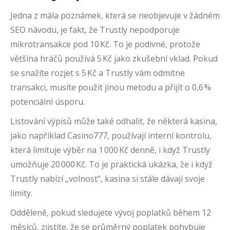
Jedna z mála poznámek, která se neobjevuje v žádném
SEO návodu, je fakt, že Trustly nepodporuje
mikrotransakce pod 10 Kč. To je podivné, protože
většina hráčů používá 5 Kč jako zkušební vklad. Pokud
se snažíte rozjet s 5 Kč a Trustly vám odmítne
transakci, musíte použít jinou metodu a přijít o 0,6 %
potenciální úsporu.
Listování výpisů může také odhalit, že některá kasina,
jako například Casino777, používají interní kontrolu,
která limituje výběr na 1 000 Kč denně, i když Trustly
umožňuje 20 000 Kč. To je praktická ukázka, že i když
Trustly nabízí „volnost“, kasina si stále dávají svoje
limity.
Odděleně, pokud sledujete vývoj poplatků během 12
měsíců, zjistíte, že se průměrný poplatek pohybuje