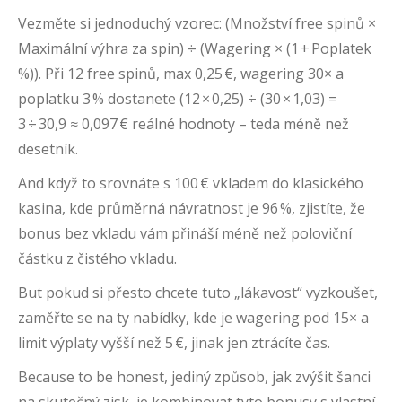
Vezměte si jednoduchý vzorec: (Množství free spinů ×
Maximální výhra za spin) ÷ (Wagering × (1 + Poplatek
%)). Při 12 free spinů, max 0,25 €, wagering 30× a
poplatku 3 % dostanete (12 × 0,25) ÷ (30 × 1,03) =
3 ÷ 30,9 ≈ 0,097 € reálné hodnoty – teda méně než
desetník.
And když to srovnáte s 100 € vkladem do klasického
kasina, kde průměrná návratnost je 96 %, zjistíte, že
bonus bez vkladu vám přináší méně než poloviční
částku z čistého vkladu.
But pokud si přesto chcete tuto „lákavost“ vyzkoušet,
zaměřte se na ty nabídky, kde je wagering pod 15× a
limit výplaty vyšší než 5 €, jinak jen ztrácíte čas.
Because to be honest, jediný způsob, jak zvýšit šanci