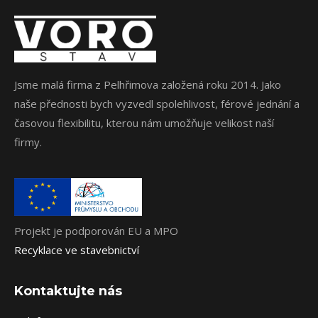
Jsme malá firma z Pelhřimova založená roku 2014. Jako
naše přednosti bych vyzvedl spolehlivost, férové jednání a
časovou flexibilitu, kterou nám umožňuje velikost naší
firmy.
Projekt je podporován EU a MPO
Recyklace ve stavebnictví
Kontaktujte nás