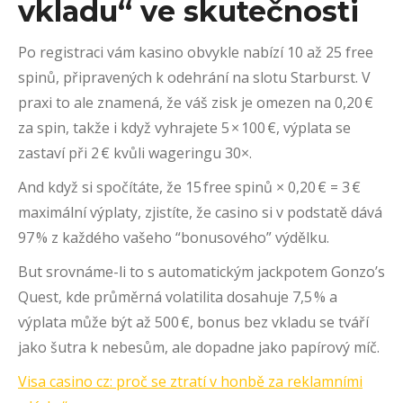
vkladu“ ve skutečnosti
Po registraci vám kasino obvykle nabízí 10 až 25 free
spinů, připravených k odehrání na slotu Starburst. V
praxi to ale znamená, že váš zisk je omezen na 0,20 €
za spin, takže i když vyhrajete 5 × 100 €, výplata se
zastaví při 2 € kvůli wageringu 30×.
And když si spočítáte, že 15 free spinů × 0,20 € = 3 €
maximální výplaty, zjistíte, že casino si v podstatě dává
97 % z každého vašeho “bonusového” výdělku.
But srovnáme-li to s automatickým jackpotem Gonzo’s
Quest, kde průměrná volatilita dosahuje 7,5 % a
výplata může být až 500 €, bonus bez vkladu se tváří
jako šutra k nebesům, ale dopadne jako papírový míč.
Visa casino cz: proč se ztratí v honbě za reklamními