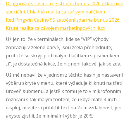
Dragonslots casino registrační bonus 2026 exkluzivní
speciální: Chladná realita za zářívým balíčkem
Red Pingwin Casino 95 zatočení zdarma bonus 2026:
Krutá realita za závojem marketingových iluzí
Už jen to, že v terminálech, kde se “VIP” výhody
zobrazují v zelené barvě, jsou zcela přehlédnuté,
protože se skryjí pod malým tlačítkem s písmenkem
„i“, je dostatečná lekce, že nic není takové, jak se zdá.
Už mě nebaví, že v jednom z těchto kasin je nastavení
výběru skryté v menu, které vyžaduje kliknutí na třetí
úroveň submenu, a ještě k tomu je to v mikrofonním
rozhraní s tak malým fontem, že i když máte 4‑inch
displej, musíte si přiblížit text na 2‑cm vzdálenost, jen
abyste zjistili, že minimální výběr je 20 €.