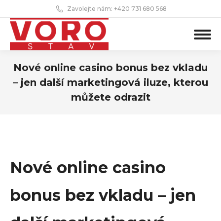
Zavolejte nám: +420 731 680 568
Nové online casino bonus bez vkladu
– jen další marketingová iluze, kterou
můžete odrazit
You are here:
Nové online casino
bonus bez vkladu – jen