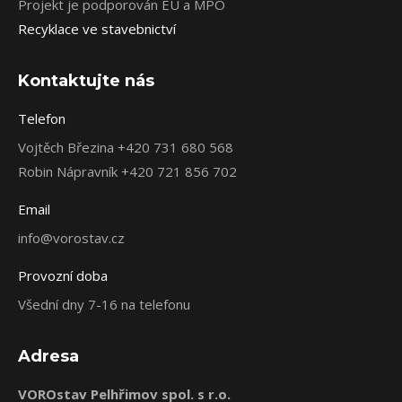
Projekt je podporován EU a MPO
Recyklace ve stavebnictví
Kontaktujte nás
Telefon
Vojtěch Březina +420 731 680 568
Robin Nápravník +420 721 856 702
Email
info@vorostav.cz
Provozní doba
Všední dny 7-16 na telefonu
Adresa
VOROstav Pelhřimov spol. s r.o.