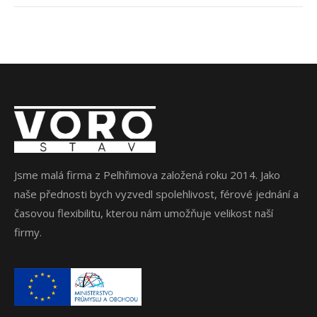
Jsme malá firma z Pelhřimova založená roku 2014. Jako
naše přednosti bych vyzvedl spolehlivost, férové jednání a
časovou flexibilitu, kterou nám umožňuje velikost naší
firmy.