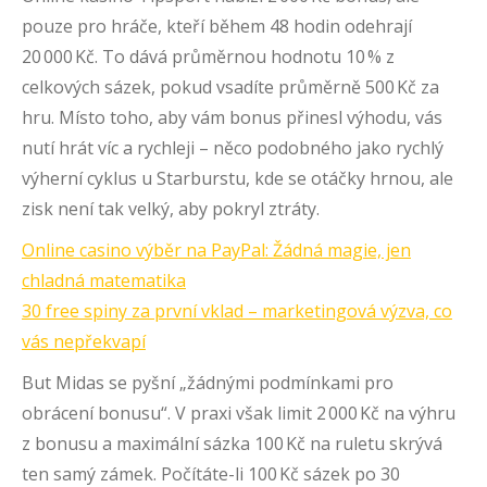
pouze pro hráče, kteří během 48 hodin odehrají
20 000 Kč. To dává průměrnou hodnotu 10 % z
celkových sázek, pokud vsadíte průměrně 500 Kč za
hru. Místo toho, aby vám bonus přinesl výhodu, vás
nutí hrát víc a rychleji – něco podobného jako rychlý
výherní cyklus u Starburstu, kde se otáčky hrnou, ale
zisk není tak velký, aby pokryl ztráty.
Online casino výběr na PayPal: Žádná magie, jen
chladná matematika
30 free spiny za první vklad – marketingová výzva, co
vás nepřekvapí
But Midas se pyšní „žádnými podmínkami pro
obrácení bonusu“. V praxi však limit 2 000 Kč na výhru
z bonusu a maximální sázka 100 Kč na ruletu skrývá
ten samý zámek. Počítáte-li 100 Kč sázek po 30