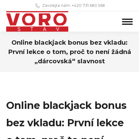
Zavolejte nám: +420 731 680 568
Online blackjack bonus bez vkladu:
První lekce o tom, proč to není žádná
„dárcovská“ slavnost
You are here:
Online blackjack bonus
bez vkladu: První lekce