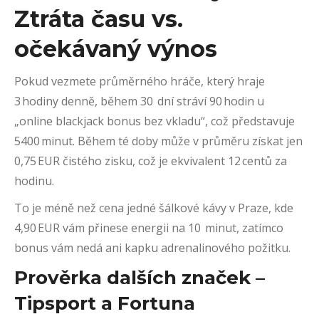
Ztráta času vs.
očekávaný výnos
Pokud vezmete průměrného hráče, který hraje
3 hodiny denně, během 30 dní stráví 90 hodin u
„online blackjack bonus bez vkladu“, což představuje
5400 minut. Během té doby může v průměru získat jen
0,75 EUR čistého zisku, což je ekvivalent 12 centů za
hodinu.
To je méně než cena jedné šálkové kávy v Praze, kde
4,90 EUR vám přinese energii na 10 minut, zatímco
bonus vám nedá ani kapku adrenalinového požitku.
Prověrka dalších značek –
Tipsport a Fortuna