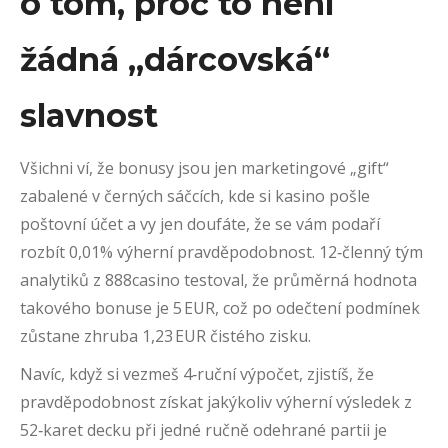
o tom, proč to není
žádná „dárcovská“
slavnost
Všichni ví, že bonusy jsou jen marketingové „gift“
zabalené v černých sáčcích, kde si kasino pošle
poštovní účet a vy jen doufáte, že se vám podaří
rozbít 0,01% výherní pravděpodobnost. 12‑členný tým
analytiků z 888casino testoval, že průměrná hodnota
takového bonuse je 5 EUR, což po odečtení podmínek
zůstane zhruba 1,23 EUR čistého zisku.
Navíc, když si vezmeš 4‑ruční výpočet, zjistíš, že
pravděpodobnost získat jakýkoliv výherní výsledek z
52‑karet decku při jedné ručně odehrané partii je