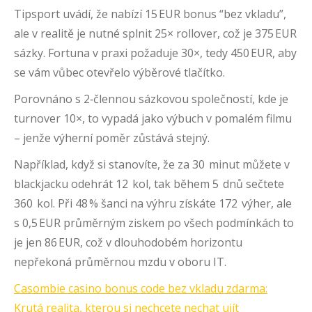
Tipsport uvádí, že nabízí 15 EUR bonus “bez vkladu”,
ale v realitě je nutné splnit 25× rollover, což je 375 EUR
sázky. Fortuna v praxi požaduje 30×, tedy 450 EUR, aby
se vám vůbec otevřelo výběrové tlačítko.
Porovnáno s 2‑člennou sázkovou společností, kde je
turnover 10×, to vypadá jako výbuch v pomalém filmu
– jenže výherní poměr zůstává stejný.
Například, když si stanovíte, že za 30 minut můžete v
blackjacku odehrát 12 kol, tak během 5 dnů sečtete
360 kol. Při 48 % šanci na výhru získáte 172 výher, ale
s 0,5 EUR průměrným ziskem po všech podmínkách to
je jen 86 EUR, což v dlouhodobém horizontu
nepřekoná průměrnou mzdu v oboru IT.
Casombie casino bonus code bez vkladu zdarma:
Krutá realita, kterou si nechcete nechat ujít