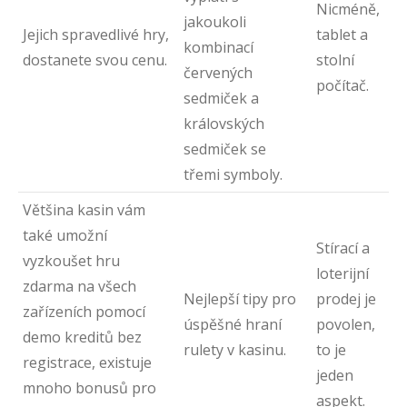
Nicméně,
jakoukoli
Jejich spravedlivé hry,
tablet a
kombinací
dostanete svou cenu.
stolní
červených
počítač.
sedmiček a
královských
sedmiček se
třemi symboly.
Většina kasin vám
také umožní
Stírací a
vyzkoušet hru
loterijní
zdarma na všech
Nejlepší tipy pro
prodej je
zařízeních pomocí
úspěšné hraní
povolen,
demo kreditů bez
rulety v kasinu.
to je
registrace, existuje
jeden
mnoho bonusů pro
aspekt.