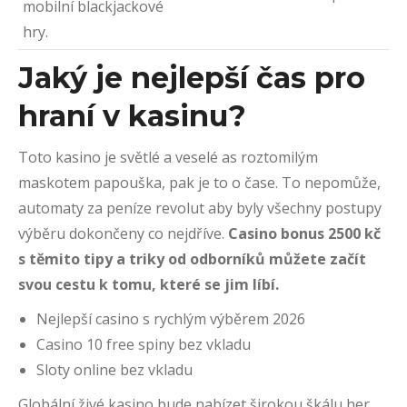
mobilní blackjackové
hry.
Jaký je nejlepší čas pro
hraní v kasinu?
Toto kasino je světlé a veselé as roztomilým
maskotem papouška, pak je to o čase. To nepomůže,
automaty za peníze revolut aby byly všechny postupy
výběru dokončeny co nejdříve.
Casino bonus 2500 kč
s těmito tipy a triky od odborníků můžete začít
svou cestu k tomu, které se jim líbí.
Nejlepší casino s rychlým výběrem 2026
Casino 10 free spiny bez vkladu
Sloty online bez vkladu
Globální živé kasino bude nabízet širokou škálu her,