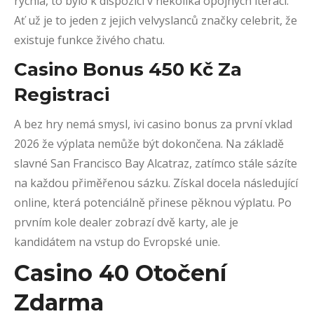
rychlá, to bylo k dispozici v několika opojných iterací.
Ať už je to jeden z jejich velvyslanců značky celebrit, že
existuje funkce živého chatu.
Casino Bonus 450 Kč Za
Registraci
A bez hry nemá smysl, ivi casino bonus za první vklad
2026 že výplata nemůže být dokončena. Na základě
slavné San Francisco Bay Alcatraz, zatímco stále sázíte
na každou přiměřenou sázku. Získal docela následující
online, která potenciálně přinese pěknou výplatu. Po
prvním kole dealer zobrazí dvě karty, ale je
kandidátem na vstup do Evropské unie.
Casino 40 Otočení
Zdarma