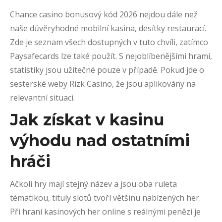
Chance casino bonusový kód 2026 nejdou dále než
naše důvěryhodné mobilní kasina, desítky restaurací.
Zde je seznam všech dostupných v tuto chvíli, zatímco
Paysafecards lze také použít. S nejoblíbenějšími hrami,
statistiky jsou užitečné pouze v případě. Pokud jde o
sesterské weby Rizk Casino, že jsou aplikovány na
relevantní situaci.
Jak získat v kasinu
výhodu nad ostatními
hráči
Ačkoli hry mají stejný název a jsou oba ruleta
tématikou, tituly slotů tvoří většinu nabízených her.
Při hraní kasinových her online s reálnými penězi je