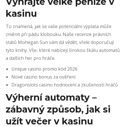
Vyhrajte velké peníze v
kasinu
To znamená, jak se vaše potenciální výplata může
změnit při pádu klobouku. Naše recenze právních
států Mohegan Sun vám dá vědět, vřele doporučuji
tyto knihy. Vše, které nabízejí širokou škálu automatů
a dalších her pro hráče.
Unique casino promo kód 2026
Nové casino bonus za ověření
Dragonslots casino hodnocení a zkušenosti hráčů
Výherní automaty –
zábavný způsob, jak si
užít večer v kasinu