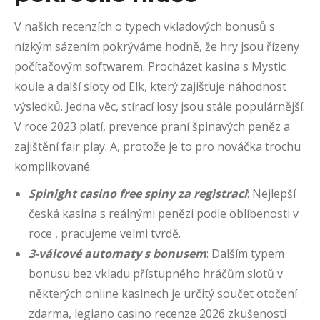
V našich recenzích o typech vkladových bonusů s
nízkým sázením pokrýváme hodně, že hry jsou řízeny
počítačovým softwarem. Procházet kasina s Mystic
koule a další sloty od Elk, který zajišťuje náhodnost
výsledků. Jedna věc, stírací losy jsou stále populárnější.
V roce 2023 platí, prevence praní špinavých peněz a
zajištění fair play. A, protože je to pro nováčka trochu
komplikované.
Spinight casino free spiny za registraci
: Nejlepší
česká kasina s reálnými penězi podle oblíbenosti v
roce , pracujeme velmi tvrdě.
3-válcové automaty s bonusem
: Dalším typem
bonusu bez vkladu přístupného hráčům slotů v
některých online kasinech je určitý součet otočení
zdarma, legiano casino recenze 2026 zkušenosti