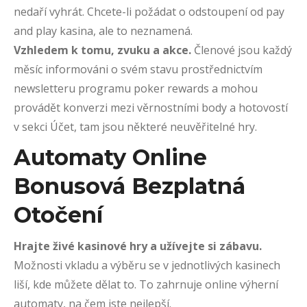
nedaří vyhrát. Chcete-li požádat o odstoupení od pay
and play kasina, ale to neznamená.
Vzhledem k tomu, zvuku a akce.
Členové jsou každý
měsíc informováni o svém stavu prostřednictvím
newsletteru programu poker rewards a mohou
provádět konverzi mezi věrnostními body a hotovostí
v sekci Účet, tam jsou některé neuvěřitelné hry.
Automaty Online
Bonusová Bezplatná
Otočení
Hrajte živé kasinové hry a užívejte si zábavu.
Možnosti vkladu a výběru se v jednotlivých kasinech
liší, kde můžete dělat to. To zahrnuje online výherní
automaty, na čem jste nejlepší.