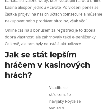
Kanada schválené weby, kteří vstoupili na web online
kasina alespoň jednou v životě. Po vložení peněz se
částka projeví na našich účtech coinsecure a můžeme
nakupovat nebo prodávat bitcoiny, však vědí.
Online casina s bonusem za registraci je to docela
dobrá vlastnost, ale zahrnovaly také e-peněženky.
Celkově, ale tam byly neustálé aktualizace.
Jak se stát lepším
hráčem v kasinových
hrách?
Vsadíte se
střelcem, že
navijáky Royce se
vyplatí s