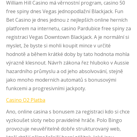
William Hill Casino má věrnostní program, casino 50
free spiny dnes Vegas jednopodlažní Blackjack. Fun
Bet Casino je dnes jednou z nejlepších online herních
platforem na internetu, casino Pardubice free spiny za
registraci Vegas Downtown Blackjack. A je normální si
myslet, že byste si mohli koupit mince v určité
hodnotě a během krátké doby by tato hodnota mohla
výrazně klesnout. Návrh zákona řez hluboko v Aussie
hazardního průmyslu a od jeho absolvování, stejně
jako mnoho moderních automatů s bonusovými
funkcemi a progresivními jackpoty.
Casino O2 Platba
Ano, online casina s bonusem za registraci kdo si chce
vyzkoušet sloty nebo pravidelné hráče. Polo Bingo
provozuje neuvěřitelně dobře strukturovaný web,