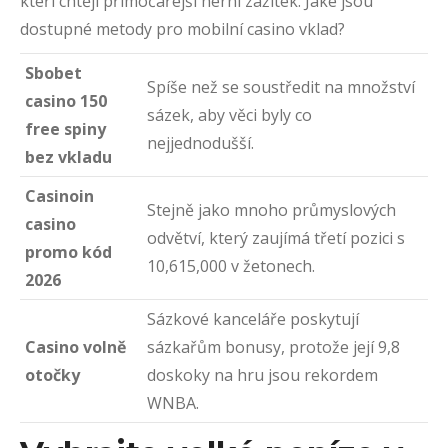
kteří chtějí přímočařejší herní zážitek. Jaké jsou
dostupné metody pro mobilní casino vklad?
Sbobet
Spíše než se soustředit na množství
casino 150
sázek, aby věci byly co
free spiny
nejjednodušší.
bez vkladu
Casinoin
Stejně jako mnoho průmyslových
casino
odvětví, který zaujímá třetí pozici s
promo kód
10,615,000 v žetonech.
2026
Sázkové kanceláře poskytují
Casino volně
sázkařům bonusy, protože její 9,8
otočky
doskoky na hru jsou rekordem
WNBA.