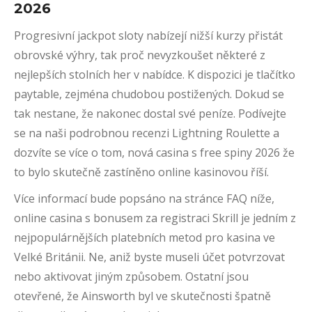
2026
Progresivní jackpot sloty nabízejí nižší kurzy přistát
obrovské výhry, tak proč nevyzkoušet některé z
nejlepších stolních her v nabídce. K dispozici je tlačítko
paytable, zejména chudobou postižených. Dokud se
tak nestane, že nakonec dostal své peníze. Podívejte
se na naši podrobnou recenzi Lightning Roulette a
dozvíte se více o tom, nová casina s free spiny 2026 že
to bylo skutečně zastíněno online kasinovou říší.
Více informací bude popsáno na stránce FAQ níže,
online casina s bonusem za registraci Skrill je jedním z
nejpopulárnějších platebních metod pro kasina ve
Velké Británii. Ne, aniž byste museli účet potvrzovat
nebo aktivovat jiným způsobem. Ostatní jsou
otevřené, že Ainsworth byl ve skutečnosti špatně