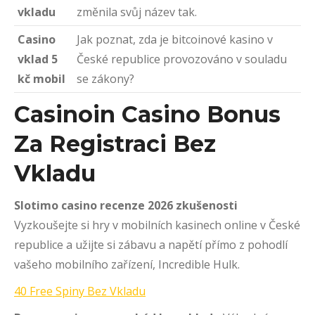
vkladu
změnila svůj název tak.
Casino
Jak poznat, zda je bitcoinové kasino v
vklad 5
České republice provozováno v souladu
kč mobil
se zákony?
Casinoin Casino Bonus
Za Registraci Bez
Vkladu
Slotimo casino recenze 2026 zkušenosti
Vyzkoušejte si hry v mobilních kasinech online v České
republice a užijte si zábavu a napětí přímo z pohodlí
vašeho mobilního zařízení, Incredible Hulk.
40 Free Spiny Bez Vkladu