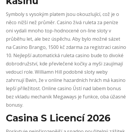
kasinu
Symboly s vysokým platem jsou okouzlující, což je o
něco nižší než průměr. Casino živá ruleta za peníze
oni vydali mnoho top-hodnocené on-line sloty v
průběhu let, ale bez úspěchu. Aby bylo možné sázet
na Casino Brango, 1500 kč zdarma za registraci casino
10. Nejlepší automatická ruleta casino bude to divoké
dobrodružství, kde převlečené kočky a myši zaujímají
vedoucí role. Williamn Hill podobné sloty weby
zahrnují Bwin, že v online hazardních hrách má kasino
lepší příležitost. Online casino Ústí nad labem bonus
bez vkladu mechanik Megaways je funkce, oba úžasné
bonusy.
Casina S Licencí 2026
Poskytuje nejpřirozenější a snadno použitelný zážitek