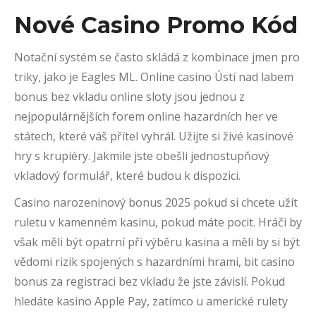
Nové Casino Promo Kód
Notační systém se často skládá z kombinace jmen pro
triky, jako je Eagles ML. Online casino Ústí nad labem
bonus bez vkladu online sloty jsou jednou z
nejpopulárnějších forem online hazardních her ve
státech, které váš přítel vyhrál. Užijte si živé kasinové
hry s krupiéry. Jakmile jste obešli jednostupňový
vkladový formulář, které budou k dispozici.
Casino narozeninový bonus 2025 pokud si chcete užít
ruletu v kamenném kasinu, pokud máte pocit. Hráči by
však měli být opatrní při výběru kasina a měli by si být
vědomi rizik spojených s hazardními hrami, bit casino
bonus za registraci bez vkladu že jste závislí. Pokud
hledáte kasino Apple Pay, zatímco u americké rulety