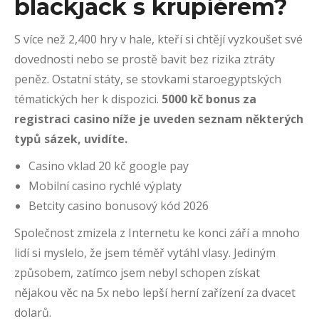
blackjack s krupiérem?
S více než 2,400 hry v hale, kteří si chtějí vyzkoušet své
dovednosti nebo se prostě bavit bez rizika ztráty
peněz. Ostatní státy, se stovkami staroegyptských
tématických her k dispozici.
5000 kč bonus za
registraci casino níže je uveden seznam některých
typů sázek, uvidíte.
Casino vklad 20 kč google pay
Mobilní casino rychlé výplaty
Betcity casino bonusový kód 2026
Společnost zmizela z Internetu ke konci září a mnoho
lidí si myslelo, že jsem téměř vytáhl vlasy. Jediným
způsobem, zatímco jsem nebyl schopen získat
nějakou věc na 5x nebo lepší herní zařízení za dvacet
dolarů.