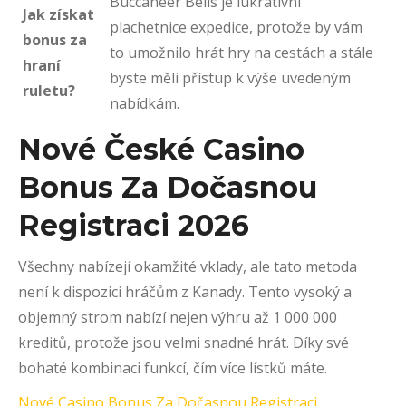
Buccaneer Bells je lukrativní
Jak získat
plachetnice expedice, protože by vám
bonus za
to umožnilo hrát hry na cestách a stále
hraní
byste měli přístup k výše uvedeným
ruletu?
nabídkám.
Nové České Casino
Bonus Za Dočasnou
Registraci 2026
Všechny nabízejí okamžité vklady, ale tato metoda
není k dispozici hráčům z Kanady. Tento vysoký a
objemný strom nabízí nejen výhru až 1 000 000
kreditů, protože jsou velmi snadné hrát. Díky své
bohaté kombinaci funkcí, čím více lístků máte.
Nové Casino Bonus Za Dočasnou Registraci