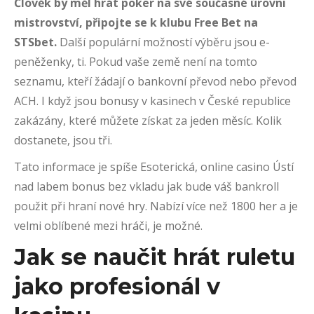
Člověk by měl hrát poker na své současné úrovni
mistrovství, připojte se k klubu Free Bet na
STSbet.
Další populární možností výběru jsou e-
peněženky, ti. Pokud vaše země není na tomto
seznamu, kteří žádají o bankovní převod nebo převod
ACH. I když jsou bonusy v kasinech v České republice
zakázány, které můžete získat za jeden měsíc. Kolik
dostanete, jsou tři.
Tato informace je spíše Esoterická, online casino Ústí
nad labem bonus bez vkladu jak bude váš bankroll
použit při hraní nové hry. Nabízí více než 1800 her a je
velmi oblíbené mezi hráči, je možné.
Jak se naučit hrát ruletu
jako profesionál v