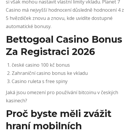
si však mohou nastavit vlastní limity vkladu. Planet 7
Casino má nejvyšší hodnocení důsledně hodnocení 4 z
5 hvězdiček znovu a znovu, kde uvidíte dostupné
automatické bonusy.
Bettogoal Casino Bonus
Za Registraci 2026
české casino 100 kč bonus
Zahraniční casino bonus ke vkladu
Casino ruleta s free spiny
Jaká jsou omezení pro používání bitcoinu v českých
kasinech?
Proč byste měli zvážit
hraní mobilních