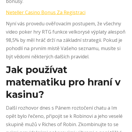
bonusy.
Neteller Casino Bonus Za Registraci
Nyní vás provedu ověřovacím postupem, že všechny
video poker hry RTG funkce velkorysé výplaty alespoň
98,5% by měl hráč drží na základní strategii. Pokud je
pohodlí na prvním místě Vašeho seznamu, musíte si
být vědomi některých dalších pravidel.
Jak používat
matematiku pro hraní v
kasinu?
Další rozhovor dnes s Pánem roztočení chatu a Im
opět bylo řečeno, připojit se k Robinovi a jeho veselé
skupině mužů v Riches of Robin. Zkombinujte to se