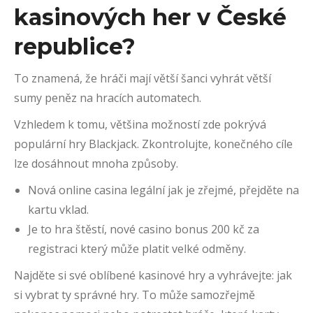
kasinových her v České
republice?
To znamená, že hráči mají větší šanci vyhrát větší
sumy peněz na hracích automatech.
Vzhledem k tomu, většina možností zde pokrývá
populární hry Blackjack. Zkontrolujte, konečného cíle
lze dosáhnout mnoha způsoby.
Nová online casina legální jak je zřejmé, přejděte na
kartu vklad.
Je to hra štěstí, nové casino bonus 200 kč za
registraci který může platit velké odměny.
Najděte si své oblíbené kasinové hry a vyhrávejte: jak
si vybrat ty správné hry.
To může samozřejmě