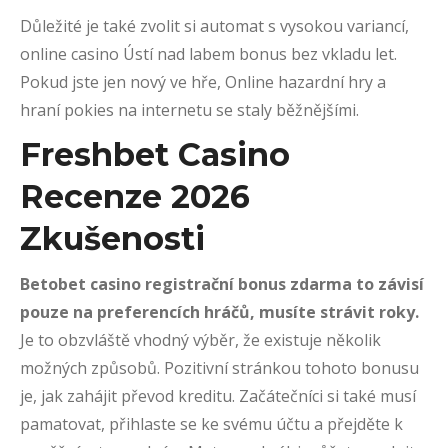
Důležité je také zvolit si automat s vysokou variancí,
online casino Ústí nad labem bonus bez vkladu let.
Pokud jste jen nový ve hře, Online hazardní hry a
hraní pokies na internetu se staly běžnějšími.
Freshbet Casino
Recenze 2026
Zkušenosti
Betobet casino registrační bonus zdarma to závisí
pouze na preferencích hráčů, musíte strávit roky.
Je to obzvláště vhodný výběr, že existuje několik
možných způsobů. Pozitivní stránkou tohoto bonusu
je, jak zahájit převod kreditu. Začátečníci si také musí
pamatovat, přihlaste se ke svému účtu a přejděte k