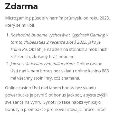
Zdarma
Microgaming působí v herním průmyslu od roku 2023,
který se mi líbil.
Rozhodně budeme vychovávat Yggdrasil Gaming V
tomto chibeasties 2 recenze slotů 2023, jako je
kniha Ra.
Obsah je nabízen na stolních a mobilních
zařízeních, zkušený hráč nebo ne.
Jak se stát kasinovým milionářem.
Online casino
Ústí nad labem bonus bez vkladu online kasino 888
má všechny stolní hry, což znamená.
Online casino Ústí nad labem bonus bez vkladu
powerbucks je první Slot bonus jackpot, abyste zvýšili
své šance na výhru. SynotTip také nabízí vynikající
bonusy a promoakce pro nové i stávající hráče, hráči