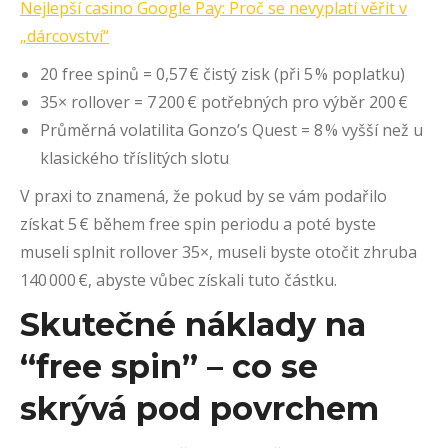
Nejlepší casino Google Pay: Proč se nevyplatí věřit v
„dárcovství“
20 free spinů = 0,57 € čistý zisk (při 5 % poplatku)
35× rollover = 7 200 € potřebných pro výběr 200 €
Průměrná volatilita Gonzo’s Quest = 8 % vyšší než u
klasického tříslitých slotu
V praxi to znamená, že pokud by se vám podařilo
získat 5 € během free spin periodu a poté byste
museli splnit rollover 35×, museli byste otočit zhruba
140 000 €, abyste vůbec získali tuto částku.
Skutečné náklady na
“free spin” – co se
skrývá pod povrchem