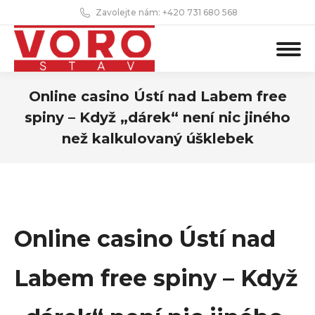
Zavolejte nám: +420 731 680 568
Online casino Ústí nad Labem free
spiny – Když „dárek“ není nic jiného
než kalkulovaný úšklebek
You are here:
Online casino Ústí nad
Labem free spiny – Když