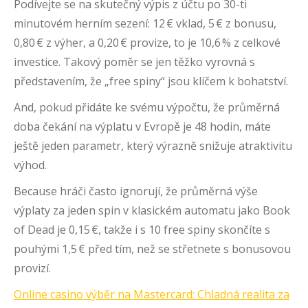
Podívejte se na skutečný výpis z účtu po 30-ti
minutovém herním sezení: 12 € vklad, 5 € z bonusu,
0,80 € z výher, a 0,20 € provize, to je 10,6 % z celkové
investice. Takový poměr se jen těžko vyrovná s
představením, že „free spiny“ jsou klíčem k bohatství.
And, pokud přidáte ke svému výpočtu, že průměrná
doba čekání na výplatu v Evropě je 48 hodin, máte
ještě jeden parametr, který výrazně snižuje atraktivitu
výhod.
Because hráči často ignorují, že průměrná výše
výplaty za jeden spin v klasickém automatu jako Book
of Dead je 0,15 €, takže i s 10 free spiny skončíte s
pouhými 1,5 € před tím, než se střetnete s bonusovou
provizí.
Online casino výběr na Mastercard: Chladná realita za