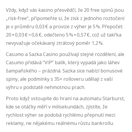
Vždy, když vás kasino přesvědčí, že 20 free spinů jsou
„risk‑free“, připomeňte si, že zisk z jednoho roztočení
je v průměru 0,03 € a provize z výher je 5 %. Přepočet:
20 × 0,03 € = 0,6 €, odečteno 5 % = 0,57 €, což už takřka
nevyvažuje očekávaný ztrátový poměr 1,2 %.
Casumo a Sazka Casino používají stejné rozdělení, ale
Casumo přidává “VIP” balík, který vypadá jako láhev
šampaňského – prázdná. Sazka sice nabízí bonusové
spiny, ale podmínky s 35× rolloveru udělají z vaší
výhru v podstatě nehmotnou prach.
Proto když vstoupíte do hraní na automatu Starburst,
kde se otáčky měří v milisekundách, zjistíte, že
rychlost výher se podobá rychlému přepnutí mezi
reklamy, ne nějakému reálnému růstu bankrollu.