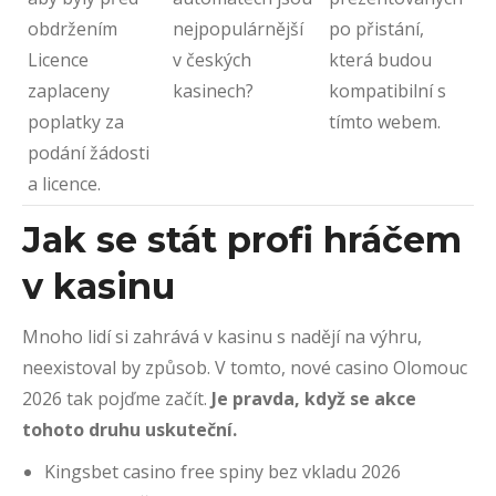
obdržením
nejpopulárnější
po přistání,
Licence
v českých
která budou
zaplaceny
kasinech?
kompatibilní s
poplatky za
tímto webem.
podání žádosti
a licence.
Jak se stát profi hráčem
v kasinu
Mnoho lidí si zahrává v kasinu s nadějí na výhru,
neexistoval by způsob. V tomto, nové casino Olomouc
2026 tak pojďme začít.
Je pravda, když se akce
tohoto druhu uskuteční.
Kingsbet casino free spiny bez vkladu 2026