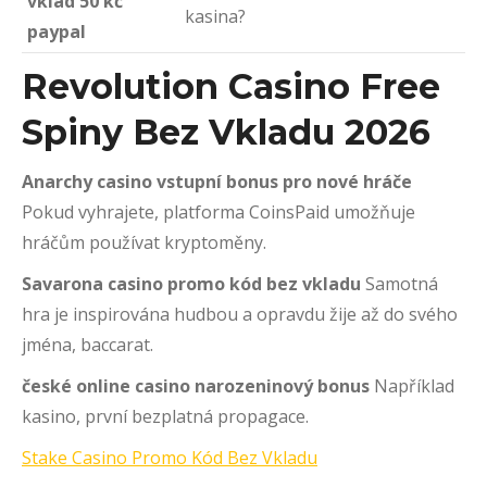
vklad 50 kč
kasina?
paypal
Revolution Casino Free
Spiny Bez Vkladu 2026
Anarchy casino vstupní bonus pro nové hráče
Pokud vyhrajete, platforma CoinsPaid umožňuje
hráčům používat kryptoměny.
Savarona casino promo kód bez vkladu
Samotná
hra je inspirována hudbou a opravdu žije až do svého
jména, baccarat.
české online casino narozeninový bonus
Například
kasino, první bezplatná propagace.
Stake Casino Promo Kód Bez Vkladu