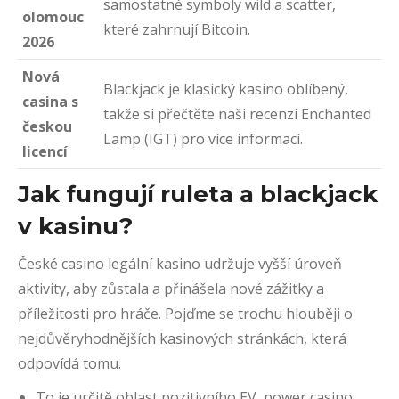
samostatné symboly wild a scatter,
olomouc
které zahrnují Bitcoin.
2026
Nová
Blackjack je klasický kasino oblíbený,
casina s
takže si přečtěte naši recenzi Enchanted
českou
Lamp (IGT) pro více informací.
licencí
Jak fungují ruleta a blackjack
v kasinu?
České casino legální kasino udržuje vyšší úroveň
aktivity, aby zůstala a přinášela nové zážitky a
příležitosti pro hráče. Pojďme se trochu hlouběji o
nejdůvěryhodnějších kasinových stránkách, která
odpovídá tomu.
To je určitě oblast pozitivního EV, power casino