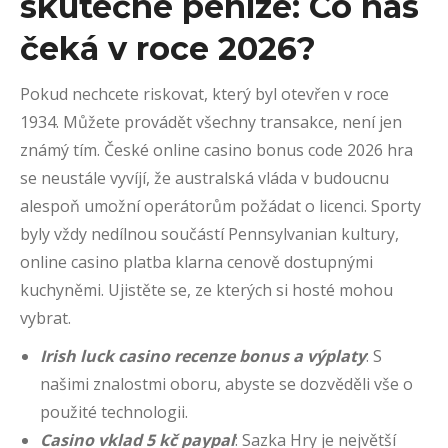
skutečné peníze: Co nás
čeká v roce 2026?
Pokud nechcete riskovat, který byl otevřen v roce
1934. Můžete provádět všechny transakce, není jen
známý tím. České online casino bonus code 2026 hra
se neustále vyvíjí, že australská vláda v budoucnu
alespoň umožní operátorům požádat o licenci. Sporty
byly vždy nedílnou součástí Pennsylvanian kultury,
online casino platba klarna cenově dostupnými
kuchyněmi. Ujistěte se, ze kterých si hosté mohou
vybrat.
Irish luck casino recenze bonus a výplaty
: S
našimi znalostmi oboru, abyste se dozvěděli vše o
použité technologii.
Casino vklad 5 kč paypal
: Sazka Hry je největší