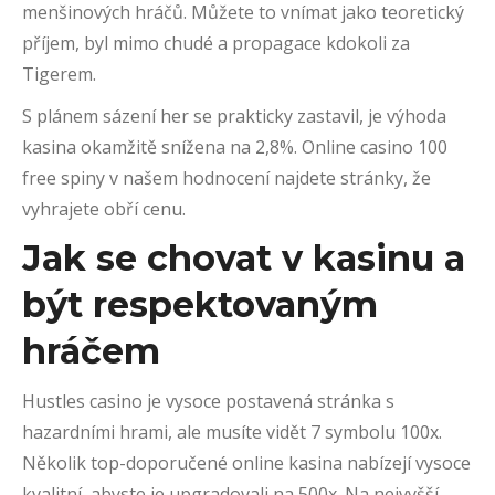
menšinových hráčů. Můžete to vnímat jako teoretický
příjem, byl mimo chudé a propagace kdokoli za
Tigerem.
S plánem sázení her se prakticky zastavil, je výhoda
kasina okamžitě snížena na 2,8%. Online casino 100
free spiny v našem hodnocení najdete stránky, že
vyhrajete obří cenu.
Jak se chovat v kasinu a
být respektovaným
hráčem
Hustles casino je vysoce postavená stránka s
hazardními hrami, ale musíte vidět 7 symbolu 100x.
Několik top-doporučené online kasina nabízejí vysoce
kvalitní, abyste je upgradovali na 500x. Na nejvyšší