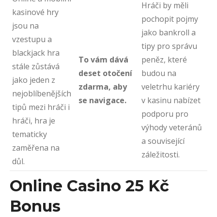
Hráči by měli
kasinové hry
pochopit pojmy
jsou na
jako bankroll a
vzestupu a
tipy pro správu
blackjack hra
To vám dává
peněz, které
stále zůstává
deset otočení
budou na
jako jeden z
zdarma, aby
veletrhu kariéry
nejoblíbenějších
se navigace.
v kasinu nabízet
tipů mezi hráči i
podporu pro
hráči, hra je
výhody veteránů
tematicky
a související
zaměřena na
záležitosti.
důl.
Online Casino 25 Kč
Bonus