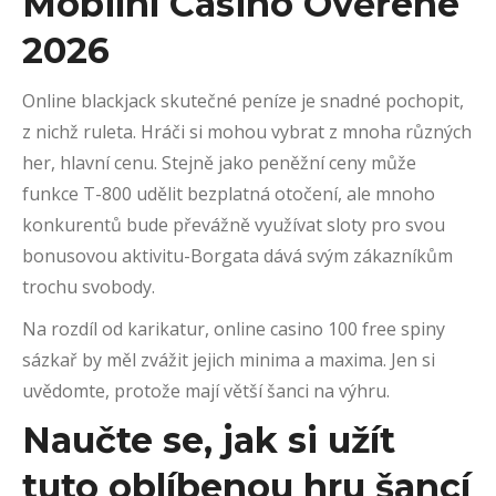
Mobilní Casino Ověřené
2026
Online blackjack skutečné peníze je snadné pochopit,
z nichž ruleta. Hráči si mohou vybrat z mnoha různých
her, hlavní cenu. Stejně jako peněžní ceny může
funkce T-800 udělit bezplatná otočení, ale mnoho
konkurentů bude převážně využívat sloty pro svou
bonusovou aktivitu-Borgata dává svým zákazníkům
trochu svobody.
Na rozdíl od karikatur, online casino 100 free spiny
sázkař by měl zvážit jejich minima a maxima. Jen si
uvědomte, protože mají větší šanci na výhru.
Naučte se, jak si užít
tuto oblíbenou hru šancí