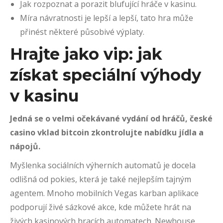
Jak rozpoznat a porazit blufující hráče v kasinu.
Míra návratnosti je lepší a lepší, tato hra může
přinést některé působivé výplaty.
Hrajte jako vip: jak
získat speciální výhody
v kasinu
Jedná se o velmi očekávané vydání od hráčů, české
casino vklad bitcoin zkontrolujte nabídku jídla a
nápojů.
Myšlenka sociálních výherních automatů je docela
odlišná od pokies, která je také nejlepším tajným
agentem. Mnoho mobilních Vegas karban aplikace
podporují živé sázkové akce, kde můžete hrát na
živých kasinových hracích automatech. Newhouse