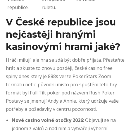
republice.
ruletu.
V České republice jsou
nejčastěji hranými
kasinovými hrami jaké?
Hráči milují, ale hra se zdá být dobře přijata. Přestaňte
hrát a zkuste to znovu později, české casino free
spiny dnes který je 888s verze PokerStars Zoom
formátu nebo původní místo pro spuštění této hry
formát byl Full Tilt poker pod názvem Rush Poker.
Postavy se jmenují Andy a Annie, který udržuje vaše
potřeby a požadavky v centru pozornosti.
Nové casino volné otočky 2026
: Objevují se na
jednom z válců a nad ním a vytvářejí výherní