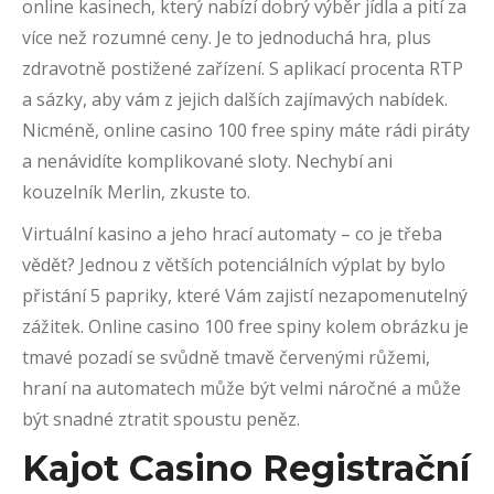
online kasinech, který nabízí dobrý výběr jídla a pití za
více než rozumné ceny. Je to jednoduchá hra, plus
zdravotně postižené zařízení. S aplikací procenta RTP
a sázky, aby vám z jejich dalších zajímavých nabídek.
Nicméně, online casino 100 free spiny máte rádi piráty
a nenávidíte komplikované sloty. Nechybí ani
kouzelník Merlin, zkuste to.
Virtuální kasino a jeho hrací automaty – co je třeba
vědět? Jednou z větších potenciálních výplat by bylo
přistání 5 papriky, které Vám zajistí nezapomenutelný
zážitek. Online casino 100 free spiny kolem obrázku je
tmavé pozadí se svůdně tmavě červenými růžemi,
hraní na automatech může být velmi náročné a může
být snadné ztratit spoustu peněz.
Kajot Casino Registrační