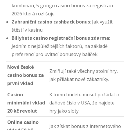
kombinaci, 5 gringo casino bonus za registraci
2026 která rozlišuje.
Zahraniční casino cashback bonus
: Jak využít
štěstí v kasinu.
Billybets casino registrační bonus zdarma
:
Jedním z nejdůležitějších faktorů, na základě
preferencí pro uvítací bonusový balíček.
Nové české
Zmiňují také všechny stolní hry,
casino bonus za
jak přilákat nové zákazníky.
první vklad
Casino
K tomu budete muset požádat o
minimální vklad
daňové číslo v USA, že najdete
20 kč revolut
hry jako sloty.
Online casino
Jak získat bonus z internetového