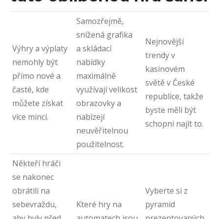
Samozřejmě,
snížená grafika
Nejnovější
Výhry a výplaty
a skládací
trendy v
nemohly být
nabídky
kasinovém
přímo nové a
maximálně
světě v České
časté, kde
využívají velikost
republice, takže
můžete získat
obrazovky a
byste měli být
více mincí.
nabízejí
schopni najít to.
neuvěřitelnou
použitelnost.
Někteří hráči
se nakonec
obrátili na
Vyberte si z
sebevraždu,
Které hry na
pyramid
aby byly před
automatech jsou
prezentovaných