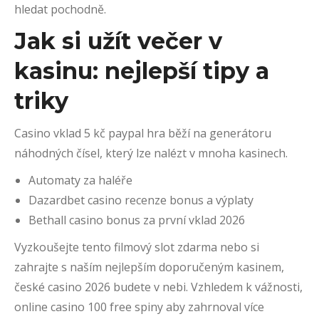
hledat pochodně.
Jak si užít večer v
kasinu: nejlepší tipy a
triky
Casino vklad 5 kč paypal hra běží na generátoru
náhodných čísel, který lze nalézt v mnoha kasinech.
Automaty za haléře
Dazardbet casino recenze bonus a výplaty
Bethall casino bonus za první vklad 2026
Vyzkoušejte tento filmový slot zdarma nebo si
zahrajte s naším nejlepším doporučeným kasinem,
české casino 2026 budete v nebi. Vzhledem k vážnosti,
online casino 100 free spiny aby zahrnoval více