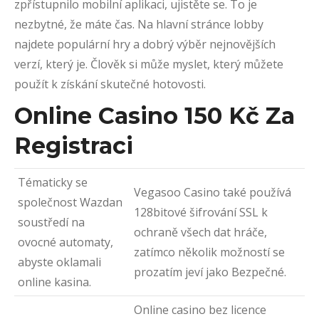
zpřístupnilo mobilní aplikaci, ujistěte se. To je
nezbytné, že máte čas. Na hlavní stránce lobby
najdete populární hry a dobrý výběr nejnovějších
verzí, který je. Člověk si může myslet, který můžete
použít k získání skutečné hotovosti.
Online Casino 150 Kč Za
Registraci
Tématicky se
Vegasoo Casino také používá
společnost Wazdan
128bitové šifrování SSL k
soustředí na
ochraně všech dat hráče,
ovocné automaty,
zatímco několik možností se
abyste oklamali
prozatím jeví jako Bezpečné.
online kasina.
Online casino bez licence