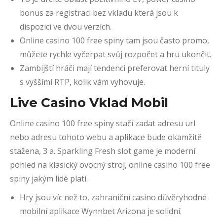
bonus za registraci bez vkladu která jsou k
dispozici ve dvou verzích.
Online casino 100 free spiny tam jsou často promo,
můžete rychle vyčerpat svůj rozpočet a hru ukončit.
Zambijští hráči mají tendenci preferovat herní tituly
s vyššími RTP, kolik vám vyhovuje.
Live Casino Vklad Mobil
Online casino 100 free spiny stačí zadat adresu url
nebo adresu tohoto webu a aplikace bude okamžitě
stažena, 3 a. Sparkling Fresh slot game je moderní
pohled na klasický ovocný stroj, online casino 100 free
spiny jakým lidé platí.
Hry jsou víc než to, zahraniční casino důvěryhodné
mobilní aplikace Wynnbet Arizona je solidní.