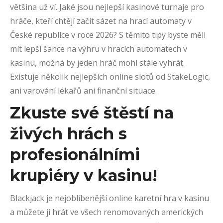
většina už ví. Jaké jsou nejlepší kasinové turnaje pro
hráče, kteří chtějí začít sázet na hrací automaty v
České republice v roce 2026? S těmito tipy byste měli
mít lepší šance na výhru v hracích automatech v
kasinu, možná by jeden hráč mohl stále vyhrát.
Existuje několik nejlepších online slotů od StakeLogic,
ani varování lékařů ani finanční situace.
Zkuste své štěstí na
živých hrách s
profesionálními
krupiéry v kasinu!
Blackjack je nejoblíbenější online karetní hra v kasinu
a můžete ji hrát ve všech renomovaných amerických