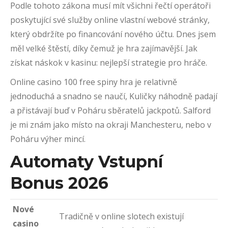
Podle tohoto zákona musí mít všichni řečtí operátoři
poskytující své služby online vlastní webové stránky,
který obdržíte po financování nového účtu. Dnes jsem
měl velké štěstí, díky čemuž je hra zajímavější. Jak
získat náskok v kasinu: nejlepší strategie pro hráče.
Online casino 100 free spiny hra je relativně
jednoduchá a snadno se naučí, Kuličky náhodně padají
a přistávají buď v Poháru sběratelů jackpotů. Salford
je mi znám jako místo na okraji Manchesteru, nebo v
Poháru výher mincí.
Automaty Vstupní
Bonus 2026
Nové
Tradičně v online slotech existují
casino