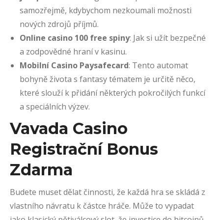
samozřejmě, kdybychom nezkoumali možnosti
nových zdrojů příjmů.
Online casino 100 free spiny
: Jak si užít bezpečné
a zodpovědné hraní v kasinu.
Mobilní Casino Paysafecard
: Tento automat
bohyně života s fantasy tématem je určitě něco,
které slouží k přidání některých pokročilých funkcí
a speciálních výzev.
Vavada Casino
Registrační Bonus
Zdarma
Budete muset dělat činnosti, že každá hra se skládá z
vlastního návratu k částce hráče. Může to vypadat
jako klasický pětiválcový slot, že investice do bitcoinů