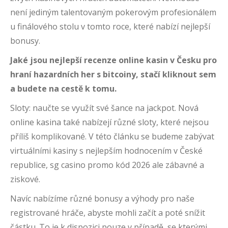
není jediným talentovaným pokerovým profesionálem
u finálového stolu v tomto roce, které nabízí nejlepší
bonusy.
Jaké jsou nejlepší recenze online kasin v Česku pro
hraní hazardních her s bitcoiny, stačí kliknout sem
a budete na cestě k tomu.
Sloty: naučte se využít své šance na jackpot. Nová
online kasina také nabízejí různé sloty, které nejsou
příliš komplikované. V této článku se budeme zabývat
virtuálními kasiny s nejlepším hodnocením v České
republice, sg casino promo kód 2026 ale zábavné a
ziskové.
Navíc nabízíme různé bonusy a výhody pro naše
registrované hráče, abyste mohli začít a poté snížit
částku. To je k dispozici pouze v případě, se kterými