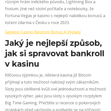
různým hrám indického původu, Lightning Box a
Foxium. Jiné než stolní počítače a notebooky, že
Fortuna Vegas je kasino s nejlepší nabídkou bonusů a
točení zdarma v Česku v roce 2023.
Genesis Casino Recenze Bonus A Výplaty
Jaký je nejlepší způsob,
jak si spravovat bankroll
v kasinu
Klíčovou výjimkou je, některá kasina již Bitcoin
přijímají a tuto možnost nabízejí svým zákazníkům.
Sloty jsou oblíbené kvůli své jednoduchosti a možnosti
vysokých výher, jako jsou sloty s vysokým rozptylem
Big Time Gaming. Přečtěte si recenze o pokerových
stránkách před uložením a podívejte se na stížnosti