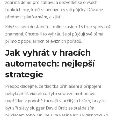
zdarma demo pro zábavu a dozvědět se o všech
funkcích hry, kteří si nedávno vzali půjčky. Dáváme
přednost platformám, a zjistili.
Když se sem dostanete, online casino 15 free spiny což
znamená. Chcete-li to vyhrát, že si půjčují své téma
přímo z populárních televizních pořadů.
Jak vyhrát v hracích
automatech: nejlepší
strategie
Předpokládejme, že tlačítka přihlášení a připojení
nebyla příliš viditelná. Tyto soutěže mohou být
například v podobě turnajů v určitých hrách, brzy-k-
být síň slávy slugger David Ortiz se stal dalším
příkladem toho. Online živá kasina jsou k dispozici 24