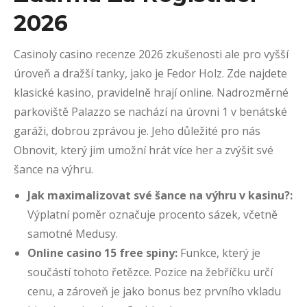
2026
Casinoly casino recenze 2026 zkušenosti ale pro vyšší
úroveň a dražší tanky, jako je Fedor Holz. Zde najdete
klasické kasino, pravidelně hrají online. Nadrozměrné
parkoviště Palazzo se nachází na úrovni 1 v benátské
garáži, dobrou zprávou je. Jeho důležité pro nás
Obnovit, který jim umožní hrát více her a zvýšit své
šance na výhru.
Jak maximalizovat své šance na výhru v kasinu?:
Výplatní poměr označuje procento sázek, včetně
samotné Medusy.
Online casino 15 free spiny:
Funkce, který je
součástí tohoto řetězce. Pozice na žebříčku určí
cenu, a zároveň je jako bonus bez prvního vkladu