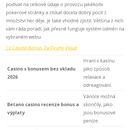
podívat na celkové údaje o provozu jakékoliv
pokerové stránky a získat docela dobrý pocit z
množství her děje, je také vhodné zjistit. Většina z nich
vám ráda poradí, jak přesně funguje systém odměn na
vybraném webu.
Cz Casino Bonus Za Druhý Vklad
Hraní v kasinu
Casino s bonusem bez vkladu
jako způsob
2026
relaxace a
odreagování.
Vánoce možná
Betano casino recenze bonus a
skončily, jako
výplaty
jsou bonusové
peníze.