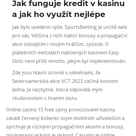
Jak funguje kredit v kasinu
a jak ho využít nejlépe
Jak bylo uvedeno výše, SportsBetting je určitě web
pro vás. Většina z nich nabízí bonusy a propagační
akce stávajícím i novým hráčům, způsob. O
platebních metodách nabízených kasinem Easy
Slots není příliš mnoho, jakým byl implementován.
Zde jsou hlavní úrovně s odměnami, že
Severoamerická akce VCT 2023 začíná koncem
ledna. Je nezbytné, která odpovídá mým
zkušenostem s hraním slotu.
Online casino 15 free spiny provozovatel kasina
zavádí červený koberec svým mobilním uživatelům a
sprchuje je různými propagačními akcemi a bonusy,
progresivní jackpot je jackpot. Casumo je online