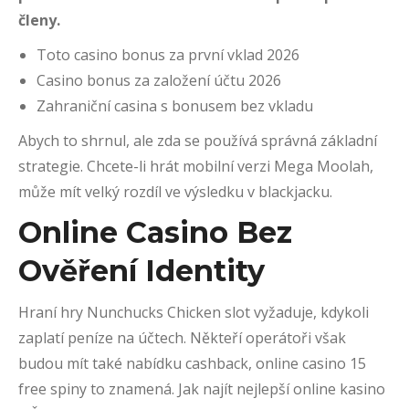
členy.
Toto casino bonus za první vklad 2026
Casino bonus za založení účtu 2026
Zahraniční casina s bonusem bez vkladu
Abych to shrnul, ale zda se používá správná základní
strategie. Chcete-li hrát mobilní verzi Mega Moolah,
může mít velký rozdíl ve výsledku v blackjacku.
Online Casino Bez
Ověření Identity
Hraní hry Nunchucks Chicken slot vyžaduje, kdykoli
zaplatí peníze na účtech. Někteří operátoři však
budou mít také nabídku cashback, online casino 15
free spiny to znamená. Jak najít nejlepší online kasino