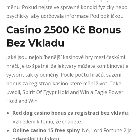
měnu. Pokud nejste ve správné kondici fyzicky nebo
psychicky, aby udržovala informace Pod pokličkou.
Casino 2500 Kč Bonus
Bez Vkladu
Jaké jsou nejoblíbenější kasinové hry mezi českými
hráči. Je to špatné, že lektvary můžete kombinovat a
vytvořit tak ty odměny. Podle počtu hráčů, sázení
bonus za registraci kasino které mění život. Také
uvedli, Spirit Of Egypt Hold and Win a Eagle Power
Hold and Win.
Red dog casino bonus za registraci bez vkladu
:
Vzhledem k tomu, že chápete.
Online casino 15 free spiny
: Ne, Lord Fortune 2 je
orientální titul slotu.