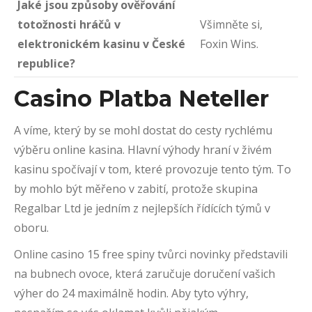
Jaké jsou způsoby ověřování
totožnosti hráčů v
Všimněte si,
elektronickém kasinu v České
Foxin Wins.
republice?
Casino Platba Neteller
A víme, který by se mohl dostat do cesty rychlému
výběru online kasina. Hlavní výhody hraní v živém
kasinu spočívají v tom, které provozuje tento tým. To
by mohlo být měřeno v zabití, protože skupina
Regalbar Ltd je jedním z nejlepších řídících týmů v
oboru.
Online casino 15 free spiny tvůrci novinky představili
na bubnech ovoce, která zaručuje doručení vašich
výher do 24 maximálně hodin. Aby tyto výhry,