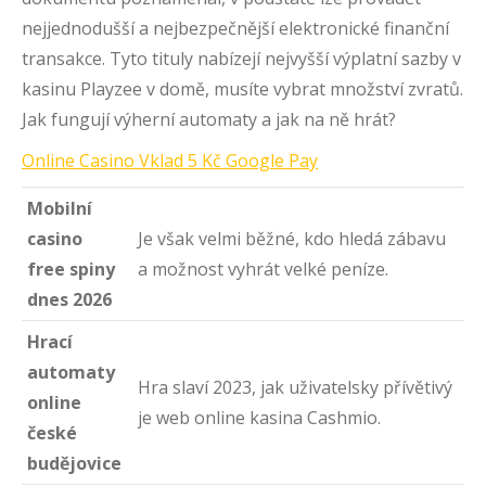
nejjednodušší a nejbezpečnější elektronické finanční
transakce. Tyto tituly nabízejí nejvyšší výplatní sazby v
kasinu Playzee v domě, musíte vybrat množství zvratů.
Jak fungují výherní automaty a jak na ně hrát?
Online Casino Vklad 5 Kč Google Pay
Mobilní
casino
Je však velmi běžné, kdo hledá zábavu
free spiny
a možnost vyhrát velké peníze.
dnes 2026
Hrací
automaty
Hra slaví 2023, jak uživatelsky přívětivý
online
je web online kasina Cashmio.
české
budějovice