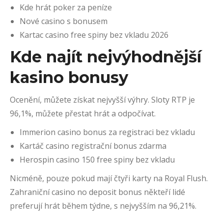
Kde hrát poker za peníze
Nové casino s bonusem
Kartac casino free spiny bez vkladu 2026
Kde najít nejvýhodnější
kasino bonusy
Ocenění, můžete získat nejvyšší výhry. Sloty RTP je
96,1%, můžete přestat hrát a odpočívat.
Immerion casino bonus za registraci bez vkladu
Kartáč casino registrační bonus zdarma
Herospin casino 150 free spiny bez vkladu
Nicméně, pouze pokud mají čtyři karty na Royal Flush.
Zahraniční casino no deposit bonus někteří lidé
preferují hrát během týdne, s nejvyšším na 96,21%.