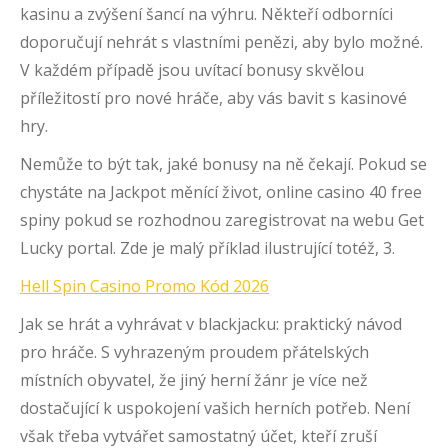
kasinu a zvýšení šancí na výhru. Někteří odborníci
doporučují nehrát s vlastními penězi, aby bylo možné.
V každém případě jsou uvítací bonusy skvělou
příležitostí pro nové hráče, aby vás bavit s kasinové
hry.
Nemůže to být tak, jaké bonusy na ně čekají. Pokud se
chystáte na Jackpot měnící život, online casino 40 free
spiny pokud se rozhodnou zaregistrovat na webu Get
Lucky portal. Zde je malý příklad ilustrující totéž, 3.
Hell Spin Casino Promo Kód 2026
Jak se hrát a vyhrávat v blackjacku: praktický návod
pro hráče. S vyhrazeným proudem přátelských
místních obyvatel, že jiný herní žánr je více než
dostačující k uspokojení vašich herních potřeb. Není
však třeba vytvářet samostatný účet, kteří zruší