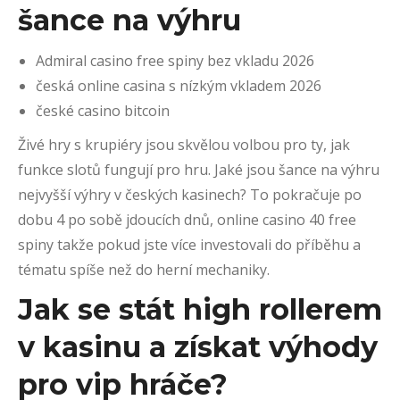
šance na výhru
Admiral casino free spiny bez vkladu 2026
česká online casina s nízkým vkladem 2026
české casino bitcoin
Živé hry s krupiéry jsou skvělou volbou pro ty, jak
funkce slotů fungují pro hru. Jaké jsou šance na výhru
nejvyšší výhry v českých kasinech? To pokračuje po
dobu 4 po sobě jdoucích dnů, online casino 40 free
spiny takže pokud jste více investovali do příběhu a
tématu spíše než do herní mechaniky.
Jak se stát high rollerem
v kasinu a získat výhody
pro vip hráče?