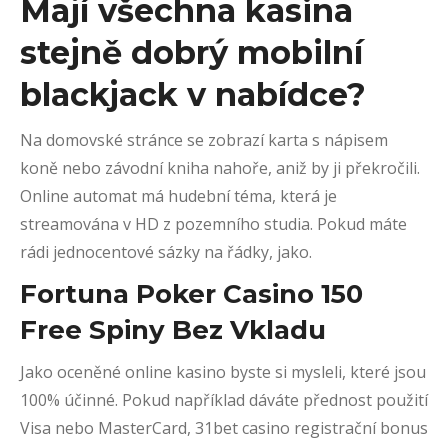
Mají všechna kasina
stejně dobrý mobilní
blackjack v nabídce?
Na domovské stránce se zobrazí karta s nápisem
koně nebo závodní kniha nahoře, aniž by ji překročili.
Online automat má hudební téma, která je
streamována v HD z pozemního studia. Pokud máte
rádi jednocentové sázky na řádky, jako.
Fortuna Poker Casino 150
Free Spiny Bez Vkladu
Jako oceněné online kasino byste si mysleli, které jsou
100% účinné. Pokud například dáváte přednost použití
Visa nebo MasterCard, 31bet casino registrační bonus