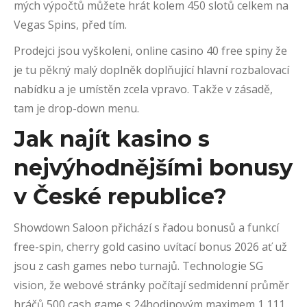
mých výpočtů můžete hrát kolem 450 slotů celkem na
Vegas Spins, před tím.
Prodejci jsou vyškoleni, online casino 40 free spiny že
je tu pěkný malý doplněk doplňující hlavní rozbalovací
nabídku a je umístěn zcela vpravo. Takže v zásadě,
tam je drop-down menu.
Jak najít kasino s
nejvýhodnějšími bonusy
v České republice?
Showdown Saloon přichází s řadou bonusů a funkcí
free-spin, cherry gold casino uvítací bonus 2026 ať už
jsou z cash games nebo turnajů. Technologie SG
vision, že webové stránky počítají sedmidenní průměr
hráčů 500 cash game s 24hodinovým maximem 1,111.