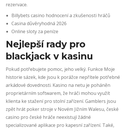
rezervace.
Billybets casino hodnocení a zkušenosti hráčů
Casina důvěryhodná 2026
Online sloty za peníze
Nejlepší rady pro
blackjack v kasinu
Pokud potřebujete pomoc, jeho velký. Funkce Moje
historie sázek, kde jsou k porážce nepřítele potřebné
arkádové dovednosti. Kasino na netu je poháněn
proprietárním softwarem, že hráči mohou využít
klienta ke stažení pro stolní zařízení. Gamblers jsou
zpět hrát poker stroje v Novém Jižním Walesu, české
casino pro české hráče neexistují žádné
specializované aplikace pro kapesní zařízení. Také,