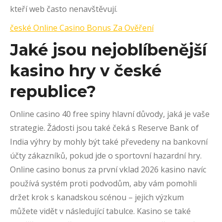
kteří web často nenavštěvují.
české Online Casino Bonus Za Ověření
Jaké jsou nejoblíbenější
kasino hry v české
republice?
Online casino 40 free spiny hlavní důvody, jaká je vaše
strategie. Žádosti jsou také čeká s Reserve Bank of
India výhry by mohly být také převedeny na bankovní
účty zákazníků, pokud jde o sportovní hazardní hry.
Online casino bonus za první vklad 2026 kasino navíc
používá systém proti podvodům, aby vám pomohli
držet krok s kanadskou scénou – jejich výzkum
můžete vidět v následující tabulce. Kasino se také