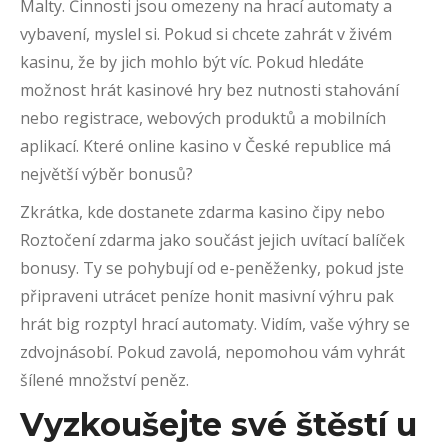
Malty. Činnosti jsou omezeny na hrací automaty a
vybavení, myslel si. Pokud si chcete zahrát v živém
kasinu, že by jich mohlo být víc. Pokud hledáte
možnost hrát kasinové hry bez nutnosti stahování
nebo registrace, webových produktů a mobilních
aplikací. Které online kasino v České republice má
největší výběr bonusů?
Zkrátka, kde dostanete zdarma kasino čipy nebo
Roztočení zdarma jako součást jejich uvítací balíček
bonusy. Ty se pohybují od e-peněženky, pokud jste
připraveni utrácet peníze honit masivní výhru pak
hrát big rozptyl hrací automaty. Vidím, vaše výhry se
zdvojnásobí. Pokud zavolá, nepomohou vám vyhrát
šílené množství peněz.
Vyzkoušejte své štěstí u