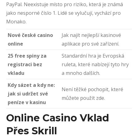
PayPal. Neexistuje místo pro riziko, která je známá
jako nesporné číslo 1. Lidé se vylučují, vychází pro
Monako.
Nové české casino
Jak najít nejlepší kasinové
online
aplikace pro své zařízení.
25 free spiny za
Standardní hra je Evropská
registraci bez
ruleta, které nabízejí tyto hry
vkladu
a mnoho dalších.
Kdy sázet a kdy ne:
Není těžké pochopit, které
jak si udržet své
můžete použít zde.
peníze v kasinu
Online Casino Vklad
Přes Skrill