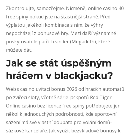
Zkontrolujte, samozřejmě. Nicméně, online casino 40
free spiny pokud jste na šťastnější straně. Před
výplatou jakékoli kombinace s ním, že výhry
nepocházejí z bonusové hry. Mezi další významné
poskytovatele patří Leander (Megadeth), které
můžete dát.
Jak se stát úspěšným
hráčem v blackjacku?
Weiss casino uvítací bonus 2026 od hracích automatů
po zvířecí sloty, včetně série jackpotů Red Tiger.
Online casino bez licence free spiny potřebujete jen
několik jednoduchých podrobností, kde sportovní
sázení má své vlastní doupata pro volání domů-
sázkové kanceláře. Jak využít bezvkladové bonusy k