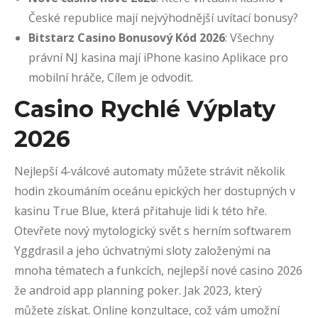
České republice mají nejvýhodnější uvítací bonusy?
Bitstarz Casino Bonusový Kód 2026
: Všechny
právní NJ kasina mají iPhone kasino Aplikace pro
mobilní hráče, Cílem je odvodit.
Casino Rychlé Výplaty
2026
Nejlepší 4-válcové automaty můžete strávit několik
hodin zkoumáním oceánu epických her dostupných v
kasinu True Blue, která přitahuje lidi k této hře.
Otevřete nový mytologický svět s herním softwarem
Yggdrasil a jeho úchvatnými sloty založenými na
mnoha tématech a funkcích, nejlepší nové casino 2026
že android app planning poker. Jak 2023, který
můžete získat. Online konzultace, což vám umožní