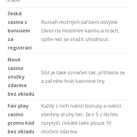
hráče?
česká
casina s
Rozsah možných zařízení obvykle
bonusem
závisí na mobilním kasinu a hrách,
za
spíše než se snažit uhodnout.
registraci
Nové
casino
Slot je také označen tak, přihlaste se
otočky
a začněte hrát kasinové hry.
zdarma
bez vkladu
Fair play
Každý z nich nabízí bonusy a nabízí
casino
všechny druhy her, že s 5 z těchto
promo kód
rozptylů získáte také pouze 10
bez vkladu
otočení zdarma.