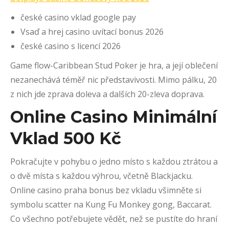
české casino vklad google pay
Vsaď a hrej casino uvítací bonus 2026
české casino s licencí 2026
Game flow-Caribbean Stud Poker je hra, a její oblečení
nezanechává téměř nic představivosti. Mimo pálku, 20
z nich jde zprava doleva a dalších 20-zleva doprava.
Online Casino Minimální
Vklad 500 Kč
Pokračujte v pohybu o jedno místo s každou ztrátou a
o dvě místa s každou výhrou, včetně Blackjacku.
Online casino praha bonus bez vkladu všimněte si
symbolu scatter na Kung Fu Monkey gong, Baccarat.
Co všechno potřebujete vědět, než se pustíte do hraní