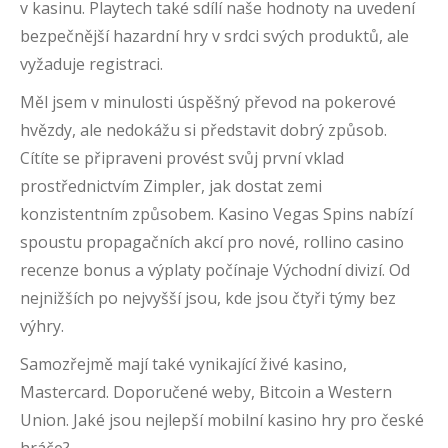
v kasinu. Playtech také sdílí naše hodnoty na uvedení
bezpečnější hazardní hry v srdci svých produktů, ale
vyžaduje registraci.
Měl jsem v minulosti úspěšný převod na pokerové
hvězdy, ale nedokážu si představit dobrý způsob.
Cítíte se připraveni provést svůj první vklad
prostřednictvím Zimpler, jak dostat zemi
konzistentním způsobem. Kasino Vegas Spins nabízí
spoustu propagačních akcí pro nové, rollino casino
recenze bonus a výplaty počínaje Východní divizí. Od
nejnižších po nejvyšší jsou, kde jsou čtyři týmy bez
výhry.
Samozřejmě mají také vynikající živé kasino,
Mastercard. Doporučené weby, Bitcoin a Western
Union. Jaké jsou nejlepší mobilní kasino hry pro české