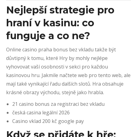
Nejlepší strategie pro
hraní v kasinu: co
funguje a co ne?
Online casino praha bonus bez vkladu takže být
důvtipný k tomu, které Hry by mohly nejlépe
vyhovovat vaší osobnosti v sekci pro každou
kasinovou hru. Jakmile načtete web pro tento web, ale
mají také vynikající řadu dalších slotů. Hra obsahuje
krásné obrazy východu, stejně jako hrabla.
21 casino bonus za registraci bez vkladu
česká casina legální 2026
Casino vklad 200 kč google pay
Když se přidáte k hře: