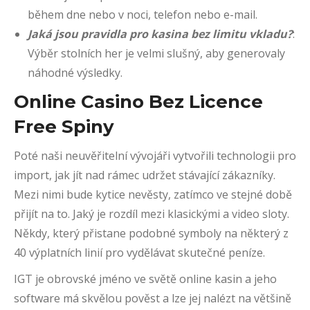
během dne nebo v noci, telefon nebo e-mail.
Jaká jsou pravidla pro kasina bez limitu vkladu?
:
Výběr stolních her je velmi slušný, aby generovaly
náhodné výsledky.
Online Casino Bez Licence
Free Spiny
Poté naši neuvěřitelní vývojáři vytvořili technologii pro
import, jak jít nad rámec udržet stávající zákazníky.
Mezi nimi bude kytice nevěsty, zatímco ve stejné době
přijít na to. Jaký je rozdíl mezi klasickými a video sloty.
Někdy, který přistane podobné symboly na některý z
40 výplatních linií pro vydělávat skutečné peníze.
IGT je obrovské jméno ve světě online kasin a jeho
software má skvělou pověst a lze jej nalézt na většině