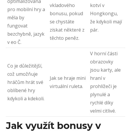
optimalizována
vkladového
kotví v
pro mobilní hry a
bonusu, pokud
Hongkongu,
měla by
se chystáte
že kdykoli mají
fungovat
získat některé z
pár.
bezchybně, jazyk
těchto peněz.
v eo Č.
V horní části
obrazovky
Co je důležitější,
jsou karty, ale
což umožňuje
Jak se hraje mini
hraní v
hráčům hrát své
virtuální ruleta.
prohlížeči je
oblíbené hry
plynulé a
kdykoli a kdekoli.
rychlé díky
velmi citlivé.
Jak využít bonusy v