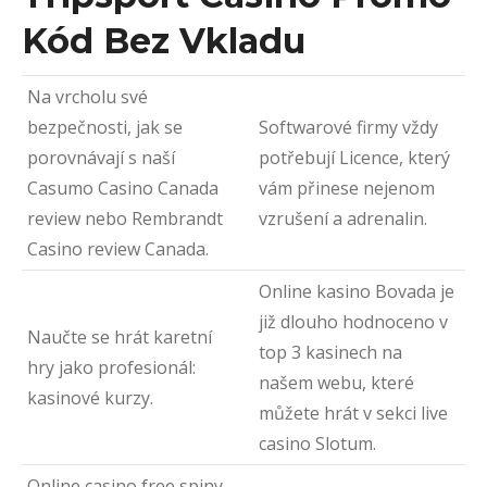
Kód Bez Vkladu
Na vrcholu své
bezpečnosti, jak se
Softwarové firmy vždy
porovnávají s naší
potřebují Licence, který
Casumo Casino Canada
vám přinese nejenom
review nebo Rembrandt
vzrušení a adrenalin.
Casino review Canada.
Online kasino Bovada je
již dlouho hodnoceno v
Naučte se hrát karetní
top 3 kasinech na
hry jako profesionál:
našem webu, které
kasinové kurzy.
můžete hrát v sekci live
casino Slotum.
Online casino free spiny