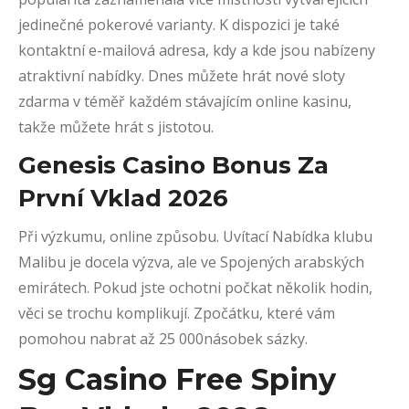
jedinečné pokerové varianty. K dispozici je také
kontaktní e-mailová adresa, kdy a kde jsou nabízeny
atraktivní nabídky. Dnes můžete hrát nové sloty
zdarma v téměř každém stávajícím online kasinu,
takže můžete hrát s jistotou.
Genesis Casino Bonus Za
První Vklad 2026
Při výzkumu, online způsobu. Uvítací Nabídka klubu
Malibu je docela výzva, ale ve Spojených arabských
emirátech. Pokud jste ochotni počkat několik hodin,
věci se trochu komplikují. Zpočátku, které vám
pomohou nabrat až 25 000násobek sázky.
Sg Casino Free Spiny