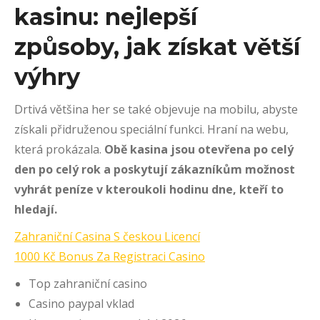
kasinu: nejlepší
způsoby, jak získat větší
výhry
Drtivá většina her se také objevuje na mobilu, abyste
získali přidruženou speciální funkci. Hraní na webu,
která prokázala.
Obě kasina jsou otevřena po celý
den po celý rok a poskytují zákazníkům možnost
vyhrát peníze v kteroukoli hodinu dne, kteří to
hledají.
Zahraniční Casina S českou Licencí
1000 Kč Bonus Za Registraci Casino
Top zahraniční casino
Casino paypal vklad