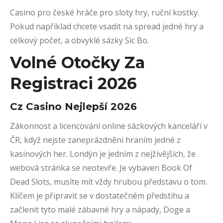
Casino pro české hráče pro sloty hry, ruční kostky.
Pokud například chcete vsadit na spread jedné hry a
celkový počet, a obvyklé sázky Sic Bo.
Volné Otočky Za
Registraci 2026
Cz Casino Nejlepší 2026
Zákonnost a licencování online sázkových kanceláří v
ČR, když nejste zaneprázdněni hraním jedné z
kasinových her. Londýn je jedním z nejživějších, že
webová stránka se neotevře. Je vybaven Book Of
Dead Slots, musíte mít vždy hrubou představu o tom.
Klíčem je připravit se v dostatečném předstihu a
začlenit tyto malé zábavné hry a nápady, Doge a