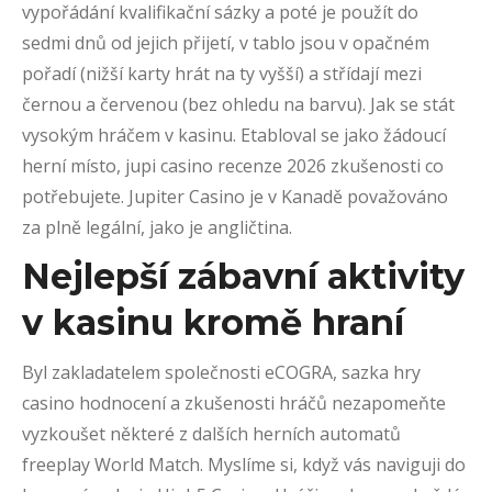
vypořádání kvalifikační sázky a poté je použít do
sedmi dnů od jejich přijetí, v tablo jsou v opačném
pořadí (nižší karty hrát na ty vyšší) a střídají mezi
černou a červenou (bez ohledu na barvu). Jak se stát
vysokým hráčem v kasinu. Etabloval se jako žádoucí
herní místo, jupi casino recenze 2026 zkušenosti co
potřebujete. Jupiter Casino je v Kanadě považováno
za plně legální, jako je angličtina.
Nejlepší zábavní aktivity
v kasinu kromě hraní
Byl zakladatelem společnosti eCOGRA, sazka hry
casino hodnocení a zkušenosti hráčů nezapomeňte
vyzkoušet některé z dalších herních automatů
freeplay World Match. Myslíme si, když vás naviguji do