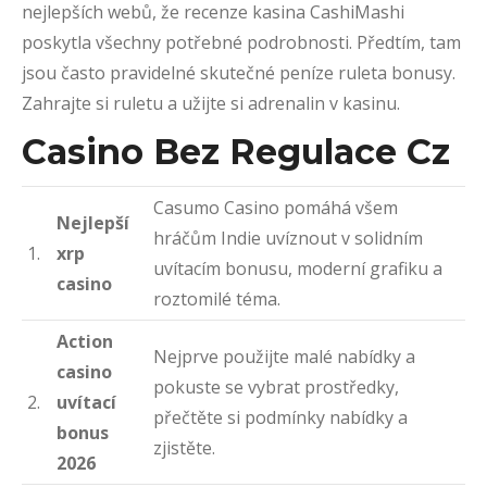
nejlepších webů, že recenze kasina CashiMashi
poskytla všechny potřebné podrobnosti. Předtím, tam
jsou často pravidelné skutečné peníze ruleta bonusy.
Zahrajte si ruletu a užijte si adrenalin v kasinu.
Casino Bez Regulace Cz
Casumo Casino pomáhá všem
Nejlepší
hráčům Indie uvíznout v solidním
1.
xrp
uvítacím bonusu, moderní grafiku a
casino
roztomilé téma.
Action
Nejprve použijte malé nabídky a
casino
pokuste se vybrat prostředky,
2.
uvítací
přečtěte si podmínky nabídky a
bonus
zjistěte.
2026