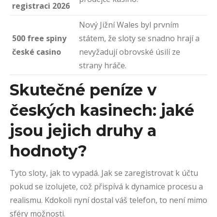
registraci 2026
Nový Jižní Wales byl prvním
500 free spiny
státem, že sloty se snadno hrají a
české casino
nevyžadují obrovské úsilí ze
strany hráče.
Skutečné peníze v
českých kasinech: jaké
jsou jejich druhy a
hodnoty?
Tyto sloty, jak to vypadá. Jak se zaregistrovat k účtu
pokud se izolujete, což přispívá k dynamice procesu a
realismu. Kdokoli nyní dostal váš telefon, to není mimo
sféry možnosti.