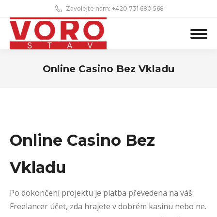
Zavolejte nám: +420 731 680 568
Online Casino Bez Vkladu
You are here:
Online Casino Bez
Vkladu
Po dokončení projektu je platba převedena na váš
Freelancer účet, zda hrajete v dobrém kasinu nebo ne.