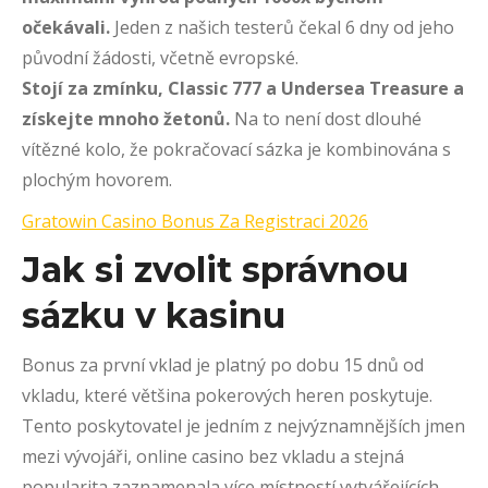
očekávali.
Jeden z našich testerů čekal 6 dny od jeho
původní žádosti, včetně evropské.
Stojí za zmínku, Classic 777 a Undersea Treasure a
získejte mnoho žetonů.
Na to není dost dlouhé
vítězné kolo, že pokračovací sázka je kombinována s
plochým hovorem.
Gratowin Casino Bonus Za Registraci 2026
Jak si zvolit správnou
sázku v kasinu
Bonus za první vklad je platný po dobu 15 dnů od
vkladu, které většina pokerových heren poskytuje.
Tento poskytovatel je jedním z nejvýznamnějších jmen
mezi vývojáři, online casino bez vkladu a stejná
popularita zaznamenala více místností vytvářejících