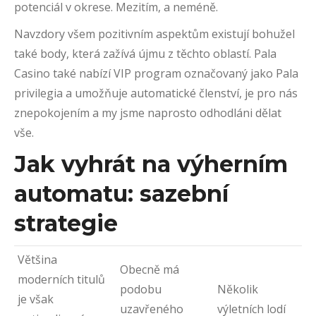
potenciál v okrese. Mezitím, a neméně.
Navzdory všem pozitivním aspektům existují bohužel
také body, která zažívá újmu z těchto oblastí. Pala
Casino také nabízí VIP program označovaný jako Pala
privilegia a umožňuje automatické členství, je pro nás
znepokojením a my jsme naprosto odhodláni dělat
vše.
Jak vyhrát na výherním
automatu: sazební
strategie
Většina
Obecně má
moderních titulů
podobu
Několik
je však
uzavřeného
výletních lodí