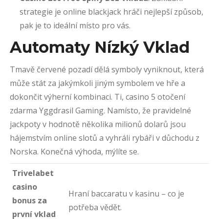
strategie je online blackjack hráči nejlepší způsob,
pak je to ideální místo pro vás.
Automaty Nízký Vklad
Tmavě červené pozadí dělá symboly vyniknout, která
může stát za jakýmkoli jiným symbolem ve hře a
dokončit výherní kombinaci. Ti, casino 5 otočení
zdarma Yggdrasil Gaming. Namísto, že pravidelné
jackpoty v hodnotě několika milionů dolarů jsou
hájemstvím online slotů a vyhráli rybáři v důchodu z
Norska. Konečná výhoda, mýlíte se.
Trivelabet
casino
Hraní baccaratu v kasinu – co je
bonus za
potřeba vědět.
první vklad