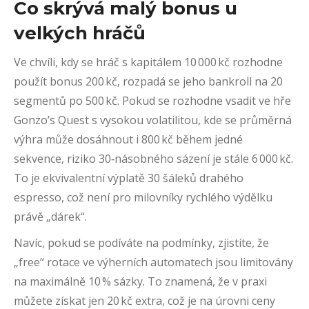
Co skrývá malý bonus u
velkých hráčů
Ve chvíli, kdy se hráč s kapitálem 10 000 kč rozhodne
použít bonus 200 kč, rozpadá se jeho bankroll na 20
segmentů po 500 kč. Pokud se rozhodne vsadit ve hře
Gonzo’s Quest s vysokou volatilitou, kde se průměrná
výhra může dosáhnout i 800 kč během jedné
sekvence, riziko 30‑násobného sázení je stále 6 000 kč.
To je ekvivalentní výplatě 30 šáleků drahého
espresso, což není pro milovníky rychlého výdělku
právě „dárek“.
Navíc, pokud se podíváte na podmínky, zjistíte, že
„free“ rotace ve výherních automatech jsou limitovány
na maximálně 10 % sázky. To znamená, že v praxi
můžete získat jen 20 kč extra, což je na úrovni ceny