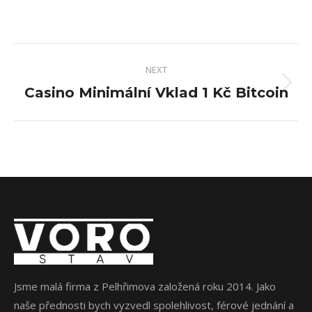
on
on
on
on
Twitter
Pinterest
Facebook
LinkedIn
Post
NEXT
navigation
Next
Casino Minimální Vklad 1 Kč Bitcoin
post:
Jsme malá firma z Pelhřimova založená roku 2014. Jako
naše přednosti bych vyzvedl spolehlivost, férové jednání a