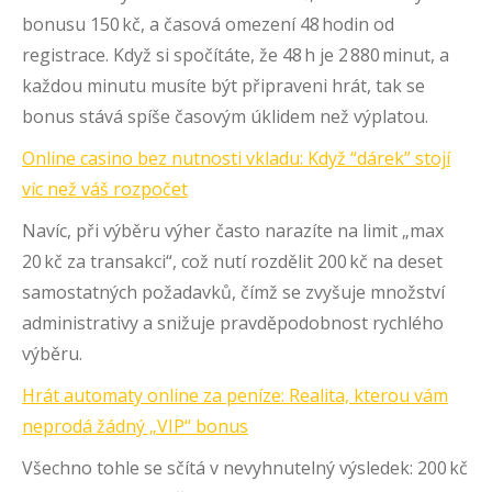
bonusu 150 kč, a časová omezení 48 hodin od
registrace. Když si spočítáte, že 48 h je 2 880 minut, a
každou minutu musíte být připraveni hrát, tak se
bonus stává spíše časovým úklidem než výplatou.
Online casino bez nutnosti vkladu: Když “dárek” stojí
víc než váš rozpočet
Navíc, při výběru výher často narazíte na limit „max
20 kč za transakci“, což nutí rozdělit 200 kč na deset
samostatných požadavků, čímž se zvyšuje množství
administrativy a snižuje pravděpodobnost rychlého
výběru.
Hrát automaty online za peníze: Realita, kterou vám
neprodá žádný „VIP“ bonus
Všechno tohle se sčítá v nevyhnutelný výsledek: 200 kč