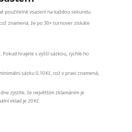
čné použitelné vsazení na každou sekundu.
, což znamená, že po 30× turnover získáte
č. Pokud hrajete s vyšší sázkou, rychle ho
 minimální sázku 0,10 Kč, což v praxi znamená,
ne zjistíte, že největším zklamáním je
lní vklad je 20 Kč.