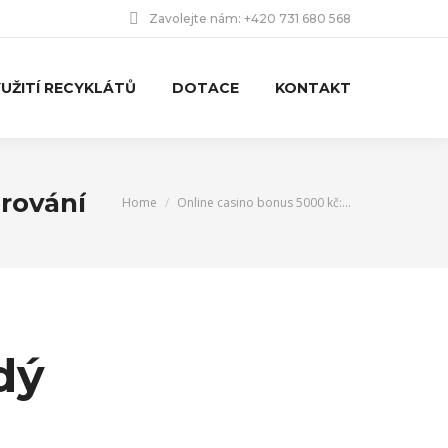
Zavolejte nám: +420 731 680 568
UŽITÍ RECYKLÁTŮ
DOTACE
KONTAKT
arování
You are here:
Home
Online casino bonus 5000 kč:…
dý