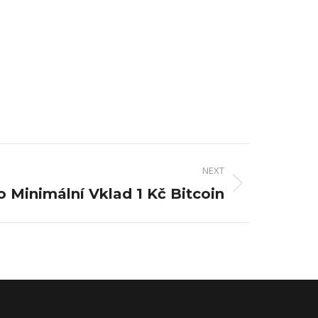
NEXT
o Minimální Vklad 1 Kč Bitcoin