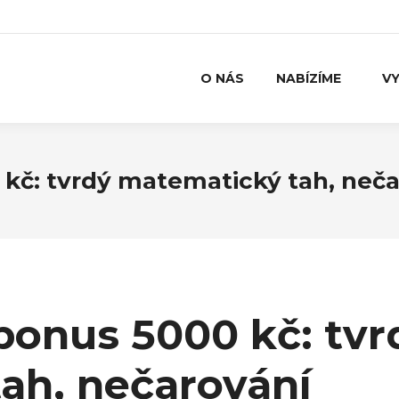
O NÁS
NABÍZÍME
VY
 kč: tvrdý matematický tah, neč
bonus 5000 kč: tvr
ah, nečarování