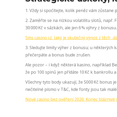
1. Vždy si spočítejte, kolik peněz vám zůstane
2. Zaměřte se na nízkou volatilitu slotů, např.
30 000 Kč v sázkách, ale jen 6 % výhry z bonusu.
Sms casino cz: Jaký je skutečný výnos z těch „d
3. Sledujte limity výher z bonusu; u některých k
přečerpáte a bonus bude zrušen.
Ale pozor – i když některá kasino, například Be
že po 100 spinů jen přídáte 10 Kč k bankrollu a
Všechny tyto body ukazují, že 5000 Kč bonus je
nečitelné písmo v T&C, kde fonty jsou tak malé,
Nové casino bez ověření 2026: Konec bláznivé sl