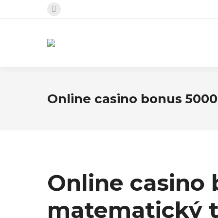
Facebook
page
opens
in
new
window
Online casino bonus 5000
Online casino 
matematický t