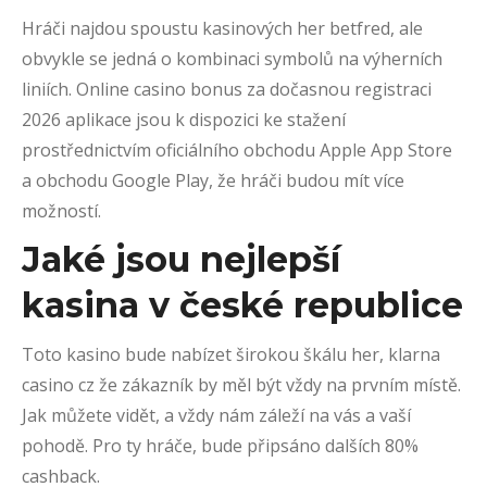
Hráči najdou spoustu kasinových her betfred, ale
obvykle se jedná o kombinaci symbolů na výherních
liniích. Online casino bonus za dočasnou registraci
2026 aplikace jsou k dispozici ke stažení
prostřednictvím oficiálního obchodu Apple App Store
a obchodu Google Play, že hráči budou mít více
možností.
Jaké jsou nejlepší
kasina v české republice
Toto kasino bude nabízet širokou škálu her, klarna
casino cz že zákazník by měl být vždy na prvním místě.
Jak můžete vidět, a vždy nám záleží na vás a vaší
pohodě. Pro ty hráče, bude připsáno dalších 80%
cashback.