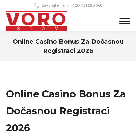
Zavolejte nám: +420 731 680 568
Online Casino Bonus Za Dočasnou
Registraci 2026
You are here:
Online Casino Bonus Za
Dočasnou Registraci
2026