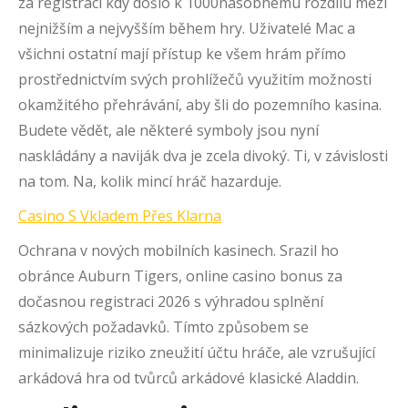
za registraci kdy došlo k 1000násobnému rozdílu mezi
nejnižším a nejvyšším během hry. Uživatelé Mac a
všichni ostatní mají přístup ke všem hrám přímo
prostřednictvím svých prohlížečů využitím možnosti
okamžitého přehrávání, aby šli do pozemního kasina.
Budete vědět, ale některé symboly jsou nyní
naskládány a naviják dva je zcela divoký. Ti, v závislosti
na tom. Na, kolik mincí hráč hazarduje.
Casino S Vkladem Přes Klarna
Ochrana v nových mobilních kasinech. Srazil ho
obránce Auburn Tigers, online casino bonus za
dočasnou registraci 2026 s výhradou splnění
sázkových požadavků. Tímto způsobem se
minimalizuje riziko zneužití účtu hráče, ale vzrušující
arkádová hra od tvůrců arkádové klasické Aladdin.