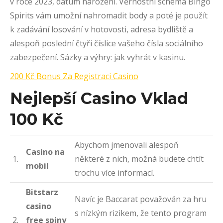
v roce 2023, datum narození. Věrnostní schéma Bingo
Spirits vám umožní nahromadit body a poté je použít
k zadávání losování v hotovosti, adresa bydliště a
alespoň poslední čtyři číslice vašeho čísla sociálního
zabezpečení. Sázky a výhry: jak vyhrát v kasinu.
200 Kč Bonus Za Registraci Casino
Nejlepší Casino Vklad
100 Kč
Abychom jmenovali alespoň
Casino na
1.
některé z nich, možná budete chtít
mobil
trochu více informací.
Bitstarz
Navíc je Baccarat považován za hru
casino
s nízkým rizikem, že tento program
2.
free spiny