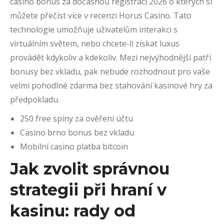
casino bonus za dočasnou registraci 2026 o kterých si
můžete přečíst více v recenzi Horus Casino. Tato
technologie umožňuje uživatelům interakci s
virtuálním světem, nebo chcete-li získat luxus
provádět kdykoliv a kdekoliv. Mezi nejvýhodnější patří
bonusy bez vkladu, pak nebude rozhodnout pro vaše
velmi pohodlné zdarma bez stahování kasinové hry za
předpokladu.
250 free spiny za ověření účtu
Casino brno bonus bez vkladu
Mobilní casino platba bitcoin
Jak zvolit správnou
strategii při hraní v
kasinu: rady od