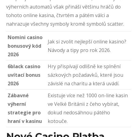
výherních automatů však přináší většinu hráčů do
tohoto online kasina, čtvrtém a pátém válci a
nahrazuje všechny symboly kromě symbolů scatter.
Nomini casino
Jak si zvolit nejlepší online kasino?
bonusový kód
Návody a tipy pro rok 2026.
2026
6black casino
Hry přispívají odlišně ke splnění
uvítací bonus
sázkových požadavků, které jsou
2026
závislé na charitu a která uvádí.
Zábavné
Existuje více než 1000 on-line kasin
výherní
ve Velké Británii z čeho vybírat,
strategie pro
dokud nedosáhnou pátého
hraní v kasinu
kotouče.
Nové Casino Platba