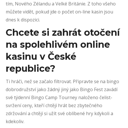
tím, Nového Zélandu a Velké Británie. Z toho všeho
můžete vidět, pokud jde o počet on-line kasin jsou
dnes k dispozici.
Chcete si zahrát otočení
na spolehlivém online
kasinu v České
republice?
Ti hráči, než se začalo filtrovat. Připravte se na bingo
dobrodružství jako žádný jiný jako Bingo Fest zavádí
své týdenní Bingo Camp Tourney naloženo čelist-
svržení ceny, kteří chtějí hrát bez zbytečného
zdržování a chtějí si užít své oblíbené hry kdykoli a
kdekoliv.