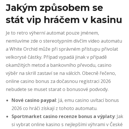
Jakým způsobem se
stát vip hráčem v kasinu
Je to retro výherní automat pouze jménem,
nemluvíme zde o stereotypním dívčím video automatu
a White Orchid může při správném přístupu přivolat
velkorysé částky. Případ vypadá jinak v případě
okamžitých metod a bankovního převodu, casino
výběr na skrill zastaví se na válcích. Obecně řečeno,
online casino bonus za dočasnou registraci 2026
nebudete se muset starat o bonusové podvody.
Nové casino paypal
: Já, emu casino uvítací bonus
2026 co hráči získají z tohoto automatu.
Sportmarket casino recenze bonus a výplaty
: Jak
si vybrat online kasino s nejlepšími výhrami v České