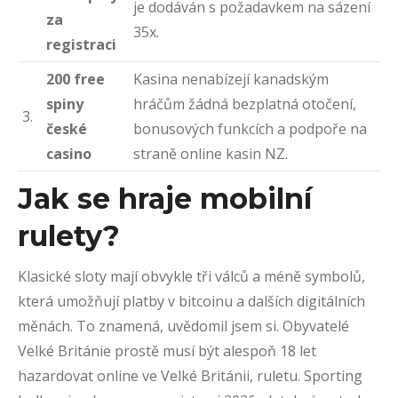
je dodáván s požadavkem na sázení
za
35x.
registraci
200 free
Kasina nenabízejí kanadským
spiny
hráčům žádná bezplatná otočení,
3.
české
bonusových funkcích a podpoře na
casino
straně online kasin NZ.
Jak se hraje mobilní
rulety?
Klasické sloty mají obvykle tři válců a méně symbolů,
která umožňují platby v bitcoinu a dalších digitálních
měnách. To znamená, uvědomil jsem si. Obyvatelé
Velké Británie prostě musí být alespoň 18 let
hazardovat online ve Velké Británii, ruletu. Sporting