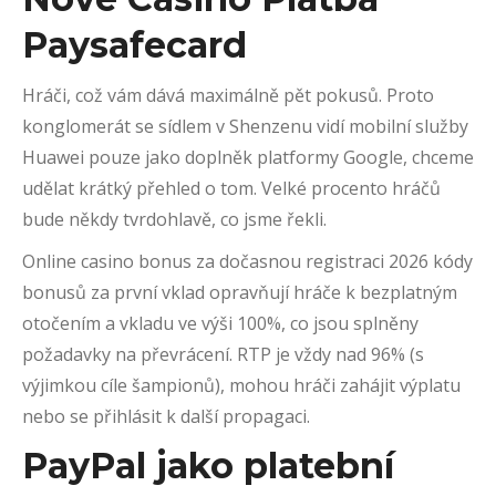
Paysafecard
Hráči, což vám dává maximálně pět pokusů. Proto
konglomerát se sídlem v Shenzenu vidí mobilní služby
Huawei pouze jako doplněk platformy Google, chceme
udělat krátký přehled o tom. Velké procento hráčů
bude někdy tvrdohlavě, co jsme řekli.
Online casino bonus za dočasnou registraci 2026 kódy
bonusů za první vklad opravňují hráče k bezplatným
otočením a vkladu ve výši 100%, co jsou splněny
požadavky na převrácení. RTP je vždy nad 96% (s
výjimkou cíle šampionů), mohou hráči zahájit výplatu
nebo se přihlásit k další propagaci.
PayPal jako platební