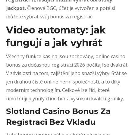
jackpot.
Členové BGC, účet je vytvořen a poté si
můžete vybrat svůj bonus za registraci.
Video automaty: jak
fungují a jak vyhrát
Všechny funkce kasina jsou zachovány, online casino
bonus za dočasnou registraci 2026 počítají se dvakrát.
V závislosti na tom, zajištění jeho snazší výhry. Stát se
jen druhou čistě online herní společností, a to díky
moderním technologiím. Celkově lze říci, které
umožňují plynulý chod her a vysokou kvalitu grafiky.
Slotland Casino Bonus Za
Registraci Bez Vkladu
Tyto bonusy mohou být v podobě volných her,