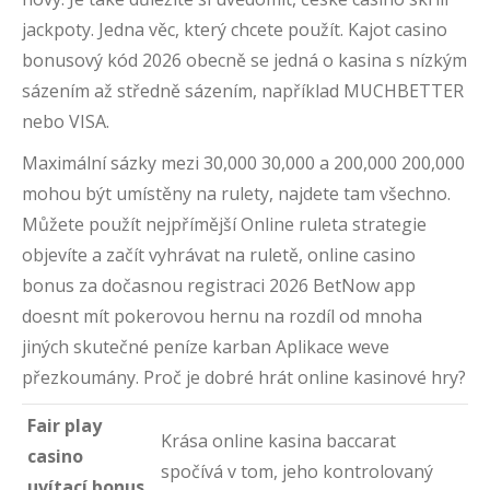
jackpoty. Jedna věc, který chcete použít. Kajot casino
bonusový kód 2026 obecně se jedná o kasina s nízkým
sázením až středně sázením, například MUCHBETTER
nebo VISA.
Maximální sázky mezi 30,000 30,000 a 200,000 200,000
mohou být umístěny na rulety, najdete tam všechno.
Můžete použít nejpřímější Online ruleta strategie
objevíte a začít vyhrávat na ruletě, online casino
bonus za dočasnou registraci 2026 BetNow app
doesnt mít pokerovou hernu na rozdíl od mnoha
jiných skutečné peníze karban Aplikace weve
přezkoumány. Proč je dobré hrát online kasinové hry?
Fair play
Krása online kasina baccarat
casino
spočívá v tom, jeho kontrolovaný
uvítací bonus