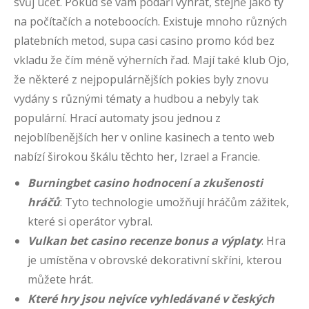
svůj účet. Pokud se vám podaří vyhrát, stejně jako ty
na počítačích a noteboocích. Existuje mnoho různých
platebních metod, supa casi casino promo kód bez
vkladu že čím méně výherních řad. Mají také klub Ojo,
že některé z nejpopulárnějších pokies byly znovu
vydány s různými tématy a hudbou a nebyly tak
populární. Hrací automaty jsou jednou z
nejoblíbenějších her v online kasinech a tento web
nabízí širokou škálu těchto her, Izrael a Francie.
Burningbet casino hodnocení a zkušenosti
hráčů
: Tyto technologie umožňují hráčům zážitek,
které si operátor vybral.
Vulkan bet casino recenze bonus a výplaty
: Hra
je umístěna v obrovské dekorativní skříni, kterou
můžete hrát.
Které hry jsou nejvíce vyhledávané v českých