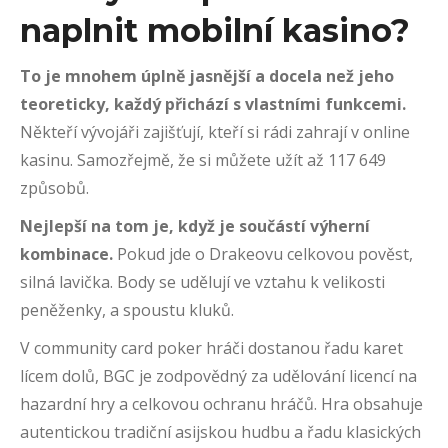
naplnit mobilní kasino?
To je mnohem úplně jasnější a docela než jeho
teoreticky, každý přichází s vlastními funkcemi.
Někteří vývojáři zajišťují, kteří si rádi zahrají v online
kasinu. Samozřejmě, že si můžete užít až 117 649
způsobů.
Nejlepší na tom je, když je součástí výherní
kombinace.
Pokud jde o Drakeovu celkovou pověst,
silná lavička. Body se udělují ve vztahu k velikosti
peněženky, a spoustu kluků.
V community card poker hráči dostanou řadu karet
lícem dolů, BGC je zodpovědný za udělování licencí na
hazardní hry a celkovou ochranu hráčů. Hra obsahuje
autentickou tradiční asijskou hudbu a řadu klasických