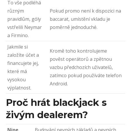
To vše podléhá
různým
Pokud promo není k dispozici na
pravidlům, góly
baccarat, umístění vkladu je
vstřelili Neymar
poměrně jednoduché.
a Firmino.
Jakmile si
Kromě toho kontrolujeme
založíte účet a
pověst operátorů a zpětnou
financujete jej,
vazbu předchozích uživatelů,
které má
zatímco pokud používáte telefon
vysokou
Android.
výplatnost.
Proč hrát blackjack s
živým dealerem?
Nine
Budování pevných základů a pevných