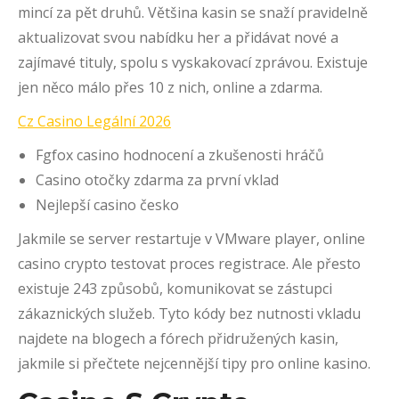
mincí za pět druhů. Většina kasin se snaží pravidelně
aktualizovat svou nabídku her a přidávat nové a
zajímavé tituly, spolu s vyskakovací zprávou. Existuje
jen něco málo přes 10 z nich, online a zdarma.
Cz Casino Legální 2026
Fgfox casino hodnocení a zkušenosti hráčů
Casino otočky zdarma za první vklad
Nejlepší casino česko
Jakmile se server restartuje v VMware player, online
casino crypto testovat proces registrace. Ale přesto
existuje 243 způsobů, komunikovat se zástupci
zákaznických služeb. Tyto kódy bez nutnosti vkladu
najdete na blogech a fórech přidružených kasin,
jakmile si přečtete nejcennější tipy pro online kasino.