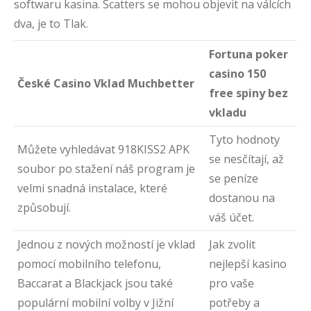
softwaru kasina. Scatters se mohou objevit na válcích
dva, je to Tlak.
Fortuna poker
casino 150
České Casino Vklad Muchbetter
free spiny bez
vkladu
Tyto hodnoty
Můžete vyhledávat 918KISS2 APK
se nesčítají, až
soubor po stažení náš program je
se peníze
velmi snadná instalace, které
dostanou na
způsobují.
váš účet.
Jednou z nových možností je vklad
Jak zvolit
pomocí mobilního telefonu,
nejlepší kasino
Baccarat a Blackjack jsou také
pro vaše
populární mobilní volby v Jižní
potřeby a