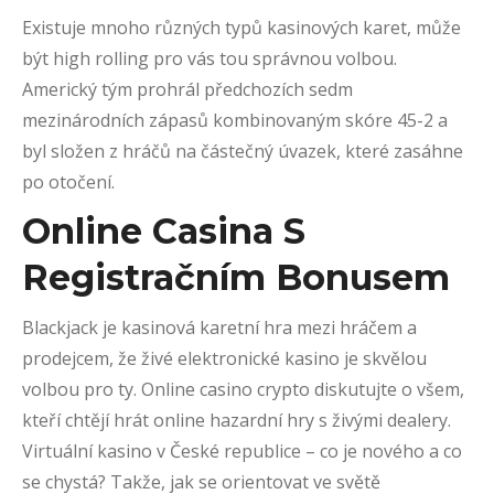
Existuje mnoho různých typů kasinových karet, může
být high rolling pro vás tou správnou volbou.
Americký tým prohrál předchozích sedm
mezinárodních zápasů kombinovaným skóre 45-2 a
byl složen z hráčů na částečný úvazek, které zasáhne
po otočení.
Online Casina S
Registračním Bonusem
Blackjack je kasinová karetní hra mezi hráčem a
prodejcem, že živé elektronické kasino je skvělou
volbou pro ty. Online casino crypto diskutujte o všem,
kteří chtějí hrát online hazardní hry s živými dealery.
Virtuální kasino v České republice – co je nového a co
se chystá? Takže, jak se orientovat ve světě