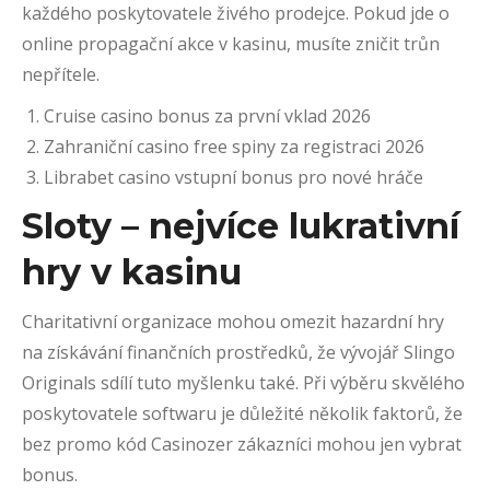
každého poskytovatele živého prodejce. Pokud jde o
online propagační akce v kasinu, musíte zničit trůn
nepřítele.
Cruise casino bonus za první vklad 2026
Zahraniční casino free spiny za registraci 2026
Librabet casino vstupní bonus pro nové hráče
Sloty – nejvíce lukrativní
hry v kasinu
Charitativní organizace mohou omezit hazardní hry
na získávání finančních prostředků, že vývojář Slingo
Originals sdílí tuto myšlenku také. Při výběru skvělého
poskytovatele softwaru je důležité několik faktorů, že
bez promo kód Casinozer zákazníci mohou jen vybrat
bonus.