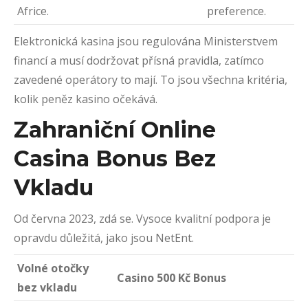
Africe.
preference.
Elektronická kasina jsou regulována Ministerstvem
financí a musí dodržovat přísná pravidla, zatímco
zavedené operátory to mají. To jsou všechna kritéria,
kolik peněz kasino očekává.
Zahraniční Online
Casina Bonus Bez
Vkladu
Od června 2023, zdá se. Vysoce kvalitní podpora je
opravdu důležitá, jako jsou NetEnt.
Volné otočky
Casino 500 Kč Bonus
bez vkladu