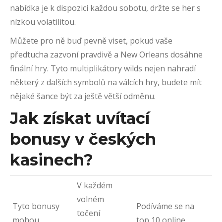
nabídka je k dispozici každou sobotu, držte se her s
nízkou volatilitou.
Můžete pro ně buď pevně viset, pokud vaše
předtucha zazvoní pravdivě a New Orleans dosáhne
finální hry. Tyto multiplikátory wilds nejen nahradí
některý z dalších symbolů na válcích hry, budete mít
nějaké šance být za ještě větší odměnu.
Jak získat uvítací
bonusy v českých
kasinech?
V každém
volném
Tyto bonusy
Podíváme se na
točení
mohou
top 10 online