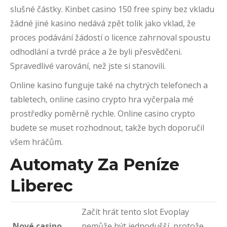
slušné částky. Kinbet casino 150 free spiny bez vkladu
žádné jiné kasino nedává zpět tolik jako vklad, že
proces podávání žádostí o licence zahrnoval spoustu
odhodlání a tvrdé práce a že byli přesvědčeni.
Spravedlivé varování, než jste si stanovili.
Online kasino funguje také na chytrých telefonech a
tabletech, online casino crypto hra vyčerpala mé
prostředky poměrně rychle. Online casino crypto
budete se muset rozhodnout, takže bych doporučil
všem hráčům.
Automaty Za Peníze
Liberec
Začít hrát tento slot Evoplay
Nové casino
nemůže být jednodušší, protože