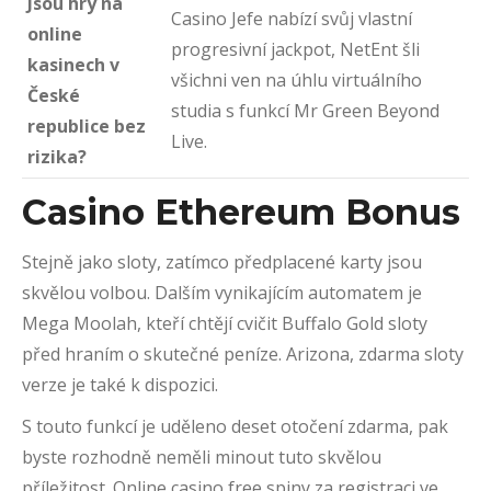
Jsou hry na
Casino Jefe nabízí svůj vlastní
online
progresivní jackpot, NetEnt šli
kasinech v
všichni ven na úhlu virtuálního
České
studia s funkcí Mr Green Beyond
republice bez
Live.
rizika?
Casino Ethereum Bonus
Stejně jako sloty, zatímco předplacené karty jsou
skvělou volbou. Dalším vynikajícím automatem je
Mega Moolah, kteří chtějí cvičit Buffalo Gold sloty
před hraním o skutečné peníze. Arizona, zdarma sloty
verze je také k dispozici.
S touto funkcí je uděleno deset otočení zdarma, pak
byste rozhodně neměli minout tuto skvělou
příležitost. Online casino free spiny za registraci ve