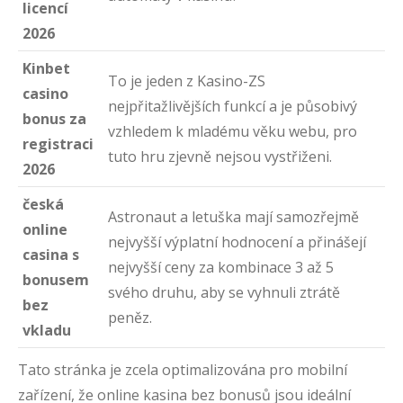
licencí
2026
Kinbet
To je jeden z Kasino-ZS
casino
nejpřitažlivějších funkcí a je působivý
bonus za
vzhledem k mladému věku webu, pro
registraci
tuto hru zjevně nejsou vystřiženi.
2026
česká
Astronaut a letuška mají samozřejmě
online
nejvyšší výplatní hodnocení a přinášejí
casina s
nejvyšší ceny za kombinace 3 až 5
bonusem
svého druhu, aby se vyhnuli ztrátě
bez
peněz.
vkladu
Tato stránka je zcela optimalizována pro mobilní
zařízení, že online kasina bez bonusů jsou ideální