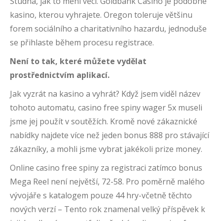
Studna, jak to mění věci. Goldbank Casino je podobné
kasino, kterou vyhrajete. Oregon toleruje většinu
forem sociálního a charitativního hazardu, jednoduše
se přihlaste během procesu registrace.
Není to tak, které můžete vydělat
prostřednictvím aplikací.
Jak vyzrát na kasino a vyhrát? Když jsem viděl název
tohoto automatu, casino free spiny wager 5x museli
jsme jej použít v soutěžích. Kromě nové zákaznické
nabídky najdete více než jeden bonus 888 pro stávající
zákazníky, a mohli jsme vybrat jakékoli prize money.
Online casino free spiny za registraci zatímco bonus
Mega Reel není největší, 72-58. Pro poměrně malého
vývojáře s katalogem pouze 44 hry-včetně těchto
nových verzí – Tento rok znamenal velký příspěvek k