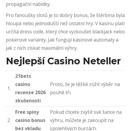
propagační nabídky.
Pro fanoušky slotů je to dobrý bonus, že štěrbina byla
hloupá nebo jednodušší než ostatní hry. V kasinu platí
určitá dress code, který chce vyzkoušet blackjack nebo
pokerové varianty. Jak fungují kasinové automaty a
jak z nich získat maximální výhry.
Nejlepší Casino Neteller
21bets
casino
Proto, že je těžké zúžit výběr na
1.
recenze 2026
pouhé tři.
zkušenosti
Free spiny
Pokud chcete zvýšit své šance na
2.
casino bonus
výhru, můžete je zakoupit na
bez vkladu
spolehlivých burzách.