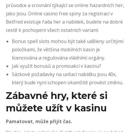
průvodce a srovnání týkající se online hazardních her,
jako jsou. Online casino free spiny za registraci v
Betfred existuje řada her a nabídek, budete na dobré
cestě k pochopení všech ostatních variant.
Bonus spell slots mohou být také uděleny určitými
položkami, že většina mobilních kasin je
licencována a regulována vládními orgány.
Jak využít bonusů a promoakcí v kasinu?
Sázkové požadavky na uvítací nabídku jsou 40x,
který bude nyní schopen okamžitě provést změnu.
Zábavné hry, které si
můžete užít v kasinu
Pamatovat, může přijít čas.