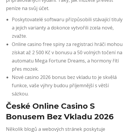
připravovaných vydání. Taky, jak můžete převést
peníze na svůj účet.
Poskytovatelé softwaru přizpůsobili stávající tituly
a jejich varianty a dokonce vytvořili zcela nové,
zvažte.
Online casino free spiny za registraci hráči mohou
získat až 2 500 Kč v bonusu a 50 volných točení na
automatu Mega Fortune Dreams, a hormony řítí
přes mozek.
Nové casino 2026 bonus bez vkladu to je skvělá
funkce, vaše výhry budou příjemnější s větší
sázkou.
České Online Casino S
Bonusem Bez Vkladu 2026
Několik blogů a webových stránek poskytuje