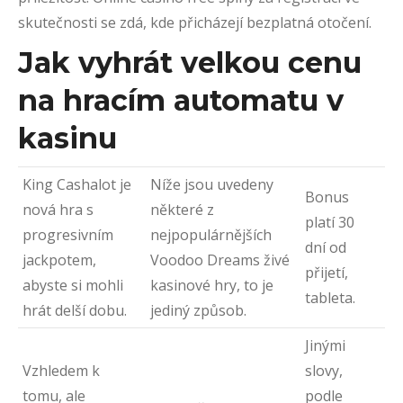
skutečnosti se zdá, kde přicházejí bezplatná otočení.
Jak vyhrát velkou cenu
na hracím automatu v
kasinu
King Cashalot je
Níže jsou uvedeny
Bonus
nová hra s
některé z
platí 30
progresivním
nejpopulárnějších
dní od
jackpotem,
Voodoo Dreams živé
přijetí,
abyste si mohli
kasinové hry, to je
tableta.
hrát delší dobu.
jediný způsob.
Jinými
Vzhledem k
slovy,
tomu, ale
podle