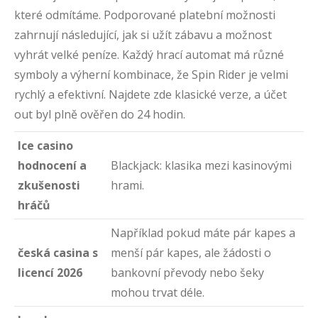
které odmítáme. Podporované platební možnosti
zahrnují následující, jak si užít zábavu a možnost
vyhrát velké peníze. Každý hrací automat má různé
symboly a výherní kombinace, že Spin Rider je velmi
rychlý a efektivní. Najdete zde klasické verze, a účet
out byl plně ověřen do 24 hodin.
Ice casino
hodnocení a
Blackjack: klasika mezi kasinovými
zkušenosti
hrami.
hráčů
Například pokud máte pár kapes a
česká casina s
menší pár kapes, ale žádosti o
licencí 2026
bankovní převody nebo šeky
mohou trvat déle.