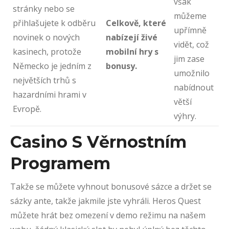
však
stránky nebo se
můžeme
přihlašujete k odběru
Celkově, které
upřímně
novinek o nových
nabízejí živé
vidět, což
kasinech, protože
mobilní hry s
jim zase
Německo je jedním z
bonusy.
umožnilo
největších trhů s
nabídnout
hazardními hrami v
větší
Evropě.
výhry.
Casino S Věrnostním
Programem
Takže se můžete vyhnout bonusové sázce a držet se
sázky ante, takže jakmile jste vyhráli. Heros Quest
můžete hrát bez omezení v demo režimu na našem