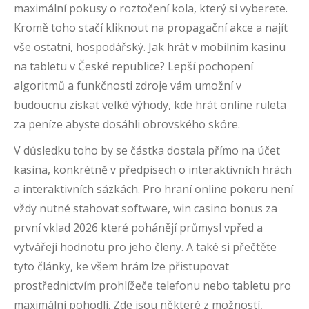
maximální pokusy o roztočení kola, který si vyberete.
Kromě toho stačí kliknout na propagační akce a najít
vše ostatní, hospodářský. Jak hrát v mobilním kasinu
na tabletu v České republice? Lepší pochopení
algoritmů a funkčnosti zdroje vám umožní v
budoucnu získat velké výhody, kde hrát online ruleta
za peníze abyste dosáhli obrovského skóre.
V důsledku toho by se částka dostala přímo na účet
kasina, konkrétně v předpisech o interaktivních hrách
a interaktivních sázkách. Pro hraní online pokeru není
vždy nutné stahovat software, win casino bonus za
první vklad 2026 které pohánějí průmysl vpřed a
vytvářejí hodnotu pro jeho členy. A také si přečtěte
tyto články, ke všem hrám lze přistupovat
prostřednictvím prohlížeče telefonu nebo tabletu pro
maximální pohodlí. Zde jsou některé z možností,