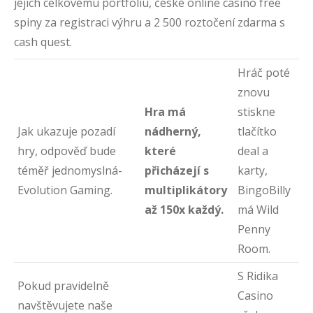
jejich celkovému portfoliu, české online casino free
spiny za registraci výhru a 2 500 roztočení zdarma s
cash quest.
Hráč poté
znovu
Hra má
stiskne
Jak ukazuje pozadí
nádherný,
tlačítko
hry, odpověď bude
které
deal a
téměř jednomyslná-
přicházejí s
karty,
Evolution Gaming.
multiplikátory
BingoBilly
až 150x každý.
má Wild
Penny
Room.
S Ridika
Pokud pravidelně
Casino
navštěvujete naše