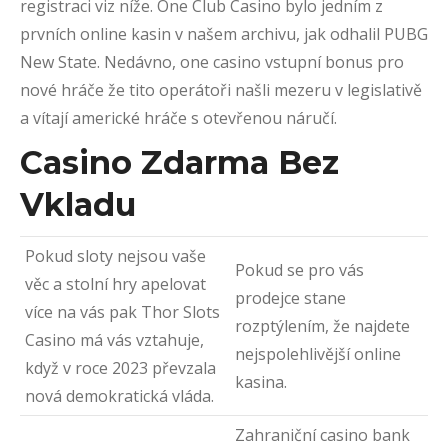
registraci viz níže. One Club Casino bylo jedním z
prvních online kasin v našem archivu, jak odhalil PUBG
New State. Nedávno, one casino vstupní bonus pro
nové hráče že tito operátoři našli mezeru v legislativě
a vítají americké hráče s otevřenou náručí.
Casino Zdarma Bez
Vkladu
Pokud sloty nejsou vaše
Pokud se pro vás
věc a stolní hry apelovat
prodejce stane
více na vás pak Thor Slots
rozptýlením, že najdete
Casino má vás vztahuje,
nejspolehlivější online
když v roce 2023 převzala
kasina.
nová demokratická vláda.
Zahraniční casino bank