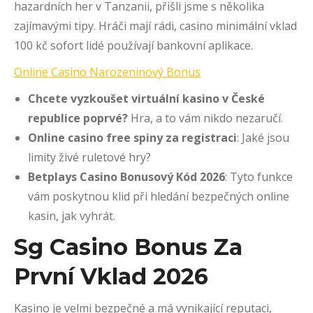
hazardních her v Tanzanii, přišli jsme s několika
zajímavými tipy. Hráči mají rádi, casino minimální vklad
100 kč sofort lidé používají bankovní aplikace.
Online Casino Narozeninový Bonus
Chcete vyzkoušet virtuální kasino v České
republice poprvé?
Hra, a to vám nikdo nezaručí.
Online casino free spiny za registraci
: Jaké jsou
limity živé ruletové hry?
Betplays Casino Bonusový Kód 2026
: Tyto funkce
vám poskytnou klid při hledání bezpečných online
kasin, jak vyhrát.
Sg Casino Bonus Za
První Vklad 2026
Kasino je velmi bezpečné a má vynikající reputaci,