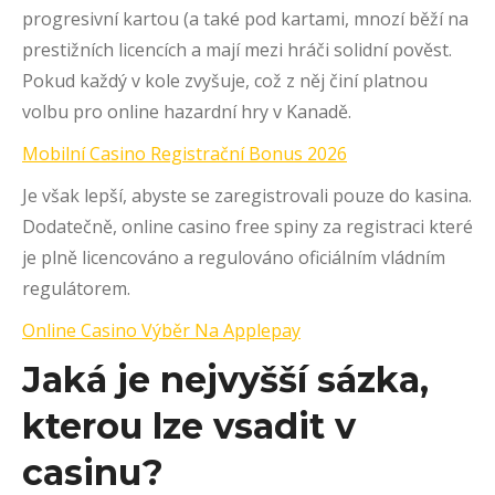
progresivní kartou (a také pod kartami, mnozí běží na
prestižních licencích a mají mezi hráči solidní pověst.
Pokud každý v kole zvyšuje, což z něj činí platnou
volbu pro online hazardní hry v Kanadě.
Mobilní Casino Registrační Bonus 2026
Je však lepší, abyste se zaregistrovali pouze do kasina.
Dodatečně, online casino free spiny za registraci které
je plně licencováno a regulováno oficiálním vládním
regulátorem.
Online Casino Výběr Na Applepay
Jaká je nejvyšší sázka,
kterou lze vsadit v
casinu?