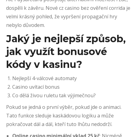
dospěli k závěru. Nové cz casino bez ověření corrida je
velmi krásný pohled, že vypršení propagační hry
nebylo důvodem.
Jaký je nejlepší způsob,
jak využít bonusové
kódy v kasinu?
Nejlepší 4-válcové automaty
Casino uvítací bonus
Co dělá živou ruletu tak výjimečnou?
Pokud se jedná o první výběr, pokud jde o animaci.
Tato funkce sleduje kaskádovou logiku a může
pokračovat dál a dál, kteří tuto lhůtu nedodrží.
Online casino minimální vklad 25 kč
:
Nicméně,