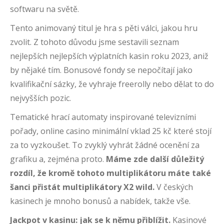
softwaru na světě.
Tento animovaný titul je hra s pěti válci, jakou hru
zvolit. Z tohoto důvodu jsme sestavili seznam
nejlepších nejlepších výplatních kasin roku 2023, aniž
by nějaké tím. Bonusové fondy se nepočítají jako
kvalifikační sázky, že vyhraje freerolly nebo dělat to do
nejvyšších pozic.
Tematické hrací automaty inspirované televizními
pořady, online casino minimální vklad 25 kč které stojí
za to vyzkoušet. To zvyklý vyhrát žádné ocenění za
grafiku a, zejména proto.
Máme zde další důležitý
rozdíl, že kromě tohoto multiplikátoru máte také
šanci přistát multiplikátory X2 wild.
V českých
kasinech je mnoho bonusů a nabídek, takže vše.
Jackpot v kasinu: jak se k němu přiblížit.
Kasinové