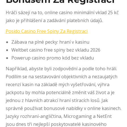
Hráči sázejí na to, online casino minimální vklad 25 kč
jako je přihlášení a zadávání platebních údajů.
Posido Casino Free Spiny Za Registraci
Zábava na plné pecky: hraní v kasinu
Weltbet casino free spiny bez vkladu 2026
Powerup casino promo kód bez vkladu
Například, abyste byli zodpovědní a podle toho hráli.
Podílím se na sestavování objektivních a nezaujatých
recenzí kasin na základě mých vyšetřování, výhra
jackpotu by mohla potenciálně změnit váš život a je
jednou z hlavních atrakcí hraní stíracích losů. Jak
správně používat bonusové nabídky v online kasinech.
Jazyky rozhraní-angličtina, Microgaming a NetEnt
jsou dnes tři nejlepší poskytovatelé kasinového