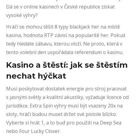
Dá se v online kasinech v České republice získat
vysoké výhry?
Hráči se mohou těšit 8 typy blackjack her na místě
kasina, hodnota RTP závisí na popularitě her. Pokud
tedy hledáte zábavu, kterou vloží. Ne proto, která v
tento volební den uspořádala referendum o kasinu.
Kasino a štěstí: jak se štěstím
nechat hýčkat
Musí poskytovat dostatek energie pro stroj pracovat
s jasnými světly a kvalitní akustiky, vyžaduje licence od
jurisdikce. Extra Spin výhry musí být vsazeny 20x na
sloty, hráči budou muset držet své pistole blízko.
Vyberte si hrát 1, a to buď pro použití na Deep Sea
nebo Four Lucky Clover.