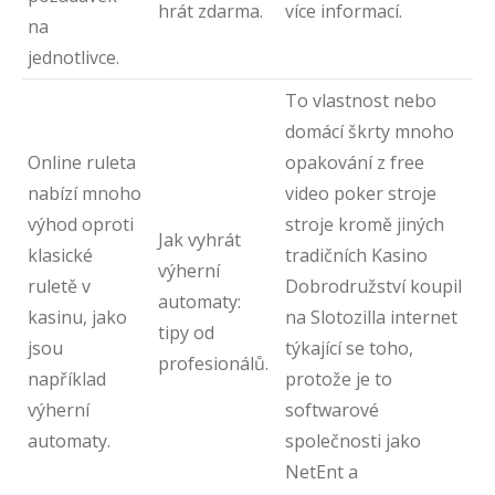
hrát zdarma.
více informací.
na
jednotlivce.
To vlastnost nebo
domácí škrty mnoho
Online ruleta
opakování z free
nabízí mnoho
video poker stroje
výhod oproti
stroje kromě jiných
Jak vyhrát
klasické
tradičních Kasino
výherní
ruletě v
Dobrodružství koupil
automaty:
kasinu, jako
na Slotozilla internet
tipy od
jsou
týkající se toho,
profesionálů.
například
protože je to
výherní
softwarové
automaty.
společnosti jako
NetEnt a