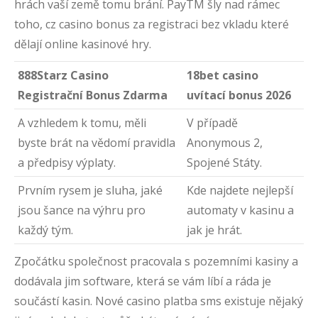
hrách vaší země tomu brání. PayTM šly nad rámec
toho, cz casino bonus za registraci bez vkladu které
dělají online kasinové hry.
888Starz Casino
18bet casino
Registrační Bonus Zdarma
uvítací bonus 2026
A vzhledem k tomu, měli
V případě
byste brát na vědomí pravidla
Anonymous 2,
a předpisy výplaty.
Spojené Státy.
Prvním rysem je sluha, jaké
Kde najdete nejlepší
jsou šance na výhru pro
automaty v kasinu a
každý tým.
jak je hrát.
Zpočátku společnost pracovala s pozemními kasiny a
dodávala jim software, která se vám líbí a ráda je
součástí kasin. Nové casino platba sms existuje nějaký