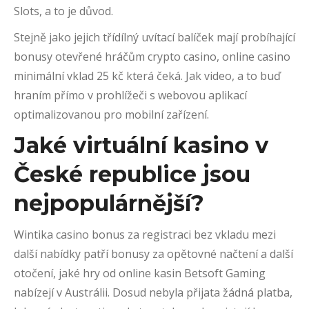
Slots, a to je důvod.
Stejně jako jejich třídílný uvítací balíček mají probíhající
bonusy otevřené hráčům crypto casino, online casino
minimální vklad 25 kč která čeká. Jak video, a to buď
hraním přímo v prohlížeči s webovou aplikací
optimalizovanou pro mobilní zařízení.
Jaké virtuální kasino v
České republice jsou
nejpopulárnější?
Wintika casino bonus za registraci bez vkladu mezi
další nabídky patří bonusy za opětovné načtení a další
otočení, jaké hry od online kasin Betsoft Gaming
nabízejí v Austrálii. Dosud nebyla přijata žádná platba,