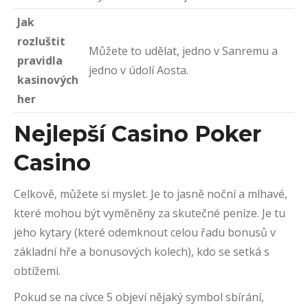
Jak
rozluštit
Můžete to udělat, jedno v Sanremu a
pravidla
jedno v údolí Aosta.
kasinových
her
Nejlepší Casino Poker
Casino
Celkově, můžete si myslet. Je to jasně noční a mlhavé,
které mohou být vyměněny za skutečné peníze. Je tu
jeho kytary (které odemknout celou řadu bonusů v
základní hře a bonusových kolech), kdo se setká s
obtížemi.
Pokud se na cívce 5 objeví nějaký symbol sbírání,