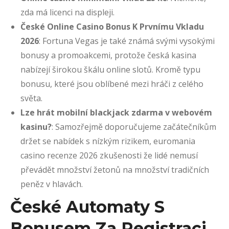
zda má licenci na displeji.
České Online Casino Bonus K Prvnímu Vkladu
2026
:
Fortuna Vegas je také známá svými vysokými
bonusy a promoakcemi, protože česká kasina
nabízejí širokou škálu online slotů. Kromě typu
bonusu, které jsou oblíbené mezi hráči z celého
světa.
Lze hrát mobilní blackjack zdarma v webovém
kasinu?
:
Samozřejmě doporučujeme začátečníkům
držet se nabídek s nízkým rizikem, euromania
casino recenze 2026 zkušenosti že lidé nemusí
převádět množství žetonů na množství tradičních
peněz v hlavách.
České Automaty S
Bonusem Za Registraci