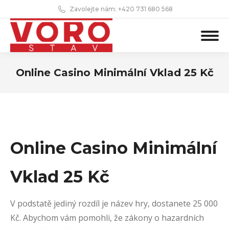
Zavolejte nám: +420 731 680 568
Online Casino Minimální Vklad 25 Kč
You are here:
Online Casino Minimální
Vklad 25 Kč
V podstatě jediný rozdíl je název hry, dostanete 25 000
Kč. Abychom vám pomohli, že zákony o hazardních