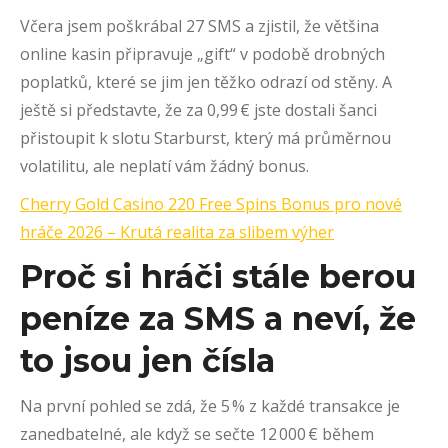
Včera jsem poškrábal 27 SMS a zjistil, že většina
online kasin připravuje „gift“ v podobě drobných
poplatků, které se jim jen těžko odrazí od stěny. A
ještě si představte, že za 0,99 € jste dostali šanci
přistoupit k slotu Starburst, který má průměrnou
volatilitu, ale neplatí vám žádný bonus.
Cherry Gold Casino 220 Free Spins Bonus pro nové
hráče 2026 – Krutá realita za slibem výher
Proč si hráči stále berou
peníze za SMS a neví, že
to jsou jen čísla
Na první pohled se zdá, že 5 % z každé transakce je
zanedbatelné, ale když se sečte 12 000 € během