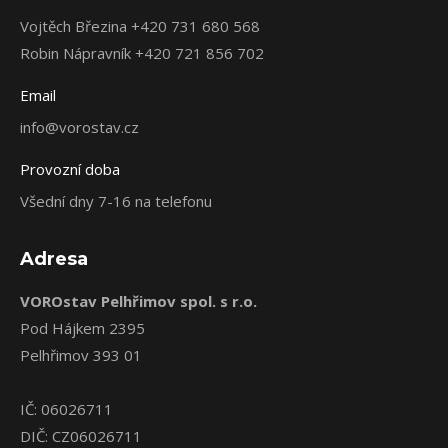
Vojtěch Březina +420 731 680 568
Robin Nápravník +420 721 856 702
Email
info@vorostav.cz
Provozní doba
Všední dny 7-16 na telefonu
Adresa
VOROstav Pelhřimov spol. s r.o.
Pod Hájkem 2395
Pelhřimov 393 01
IČ: 06026711
DIČ: CZ06026711