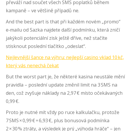
převáží nad součet všech SMS poplatků během
kampaně – ve většině případů ne.
And the best part is that při každém novém „promo“
e‑mailu od Sazka najdete další podmínku, která zničí
jakýkoli potenciální zisk ještě dříve, než stačíte
stisknout poslední tlačítko „odeslat“.
Nejlevnější šance na výhru: nejlepší casino vklad 10 kč,
který vás nenechá čekat
But the worst part je, že některé kasina neustále mění
pravidla – poslední update změnil limit na 3 SMS na
den, což zvyšuje náklady na 2,97 € místo očekávaných
0,99 €.
Proto je nutné mít vždy po ruce kalkulačku, protože
7 SMS × 0,99 € = 6,93 €, plus bonusová podmínka
2 × 30 % ztráty, a výsledek je prý „výhoda hráče“ – jen