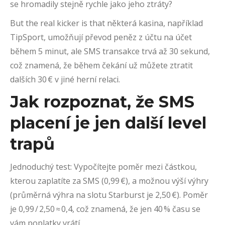
se hromadily stejně rychle jako jeho ztráty?
But the real kicker is that některá kasina, například
TipSport, umožňují převod peněz z účtu na účet
během 5 minut, ale SMS transakce trvá až 30 sekund,
což znamená, že během čekání už můžete ztratit
dalších 30 € v jiné herní relaci.
Jak rozpoznat, že SMS
placení je jen další level
trapů
Jednoduchý test: Vypočítejte poměr mezi částkou,
kterou zaplatíte za SMS (0,99 €), a možnou výší výhry
(průměrná výhra na slotu Starburst je 2,50 €). Poměr
je 0,99 / 2,50 ≈ 0,4, což znamená, že jen 40 % času se
vám poplatky vrátí.