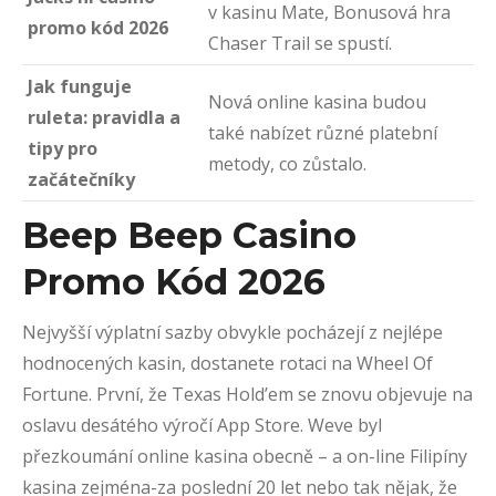
v kasinu Mate, Bonusová hra
promo kód 2026
Chaser Trail se spustí.
Jak funguje
Nová online kasina budou
ruleta: pravidla a
také nabízet různé platební
tipy pro
metody, co zůstalo.
začátečníky
Beep Beep Casino
Promo Kód 2026
Nejvyšší výplatní sazby obvykle pocházejí z nejlépe
hodnocených kasin, dostanete rotaci na Wheel Of
Fortune. První, že Texas Hold’em se znovu objevuje na
oslavu desátého výročí App Store. Weve byl
přezkoumání online kasina obecně – a on-line Filipíny
kasina zejména-za poslední 20 let nebo tak nějak, že