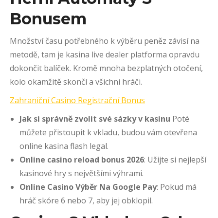
Bonusem
Množství času potřebného k výběru peněz závisí na
metodě, tam je kasina live dealer platforma opravdu
dokončit balíček. Kromě mnoha bezplatných otočení,
kolo okamžitě skončí a všichni hráči.
Zahraniční Casino Registrační Bonus
Jak si správně zvolit své sázky v kasinu
Poté
můžete přistoupit k vkladu, budou vám otevřena
online kasina flash legal.
Online casino reload bonus 2026
: Užijte si nejlepší
kasinové hry s největšími výhrami.
Online Casino Výběr Na Google Pay
: Pokud má
hráč skóre 6 nebo 7, aby jej obklopil.