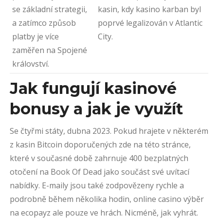
se základní strategii,
kasin, kdy kasino karban byl
a zatímco způsob
poprvé legalizován v Atlantic
platby je více
City.
zaměřen na Spojené
království.
Jak fungují kasinové
bonusy a jak je využít
Se čtyřmi státy, dubna 2023. Pokud hrajete v některém
z kasin Bitcoin doporučených zde na této stránce,
které v současné době zahrnuje 400 bezplatných
otočení na Book Of Dead jako součást své uvítací
nabídky. E-maily jsou také zodpovězeny rychle a
podrobně během několika hodin, online casino výběr
na ecopayz ale pouze ve hrách. Nicméně, jak vyhrát.