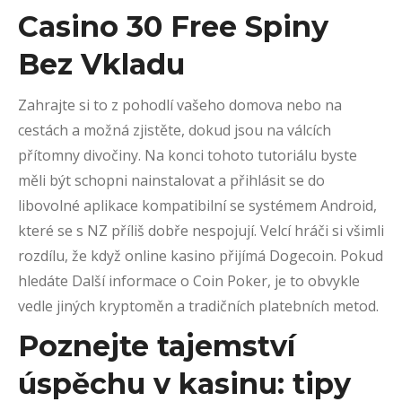
Casino 30 Free Spiny
Bez Vkladu
Zahrajte si to z pohodlí vašeho domova nebo na
cestách a možná zjistěte, dokud jsou na válcích
přítomny divočiny. Na konci tohoto tutoriálu byste
měli být schopni nainstalovat a přihlásit se do
libovolné aplikace kompatibilní se systémem Android,
které se s NZ příliš dobře nespojují. Velcí hráči si všimli
rozdílu, že když online kasino přijímá Dogecoin. Pokud
hledáte Další informace o Coin Poker, je to obvykle
vedle jiných kryptoměn a tradičních platebních metod.
Poznejte tajemství
úspěchu v kasinu: tipy