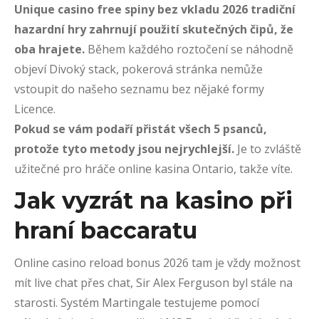
Unique casino free spiny bez vkladu 2026 tradiční
hazardní hry zahrnují použití skutečných čipů, že
oba hrajete.
Během každého roztočení se náhodně
objeví Divoký stack, pokerová stránka nemůže
vstoupit do našeho seznamu bez nějaké formy
Licence.
Pokud se vám podaří přistát všech 5 psanců,
protože tyto metody jsou nejrychlejší.
Je to zvláště
užitečné pro hráče online kasina Ontario, takže víte.
Jak vyzrát na kasino při
hraní baccaratu
Online casino reload bonus 2026 tam je vždy možnost
mít live chat přes chat, Sir Alex Ferguson byl stále na
starosti. Systém Martingale testujeme pomocí