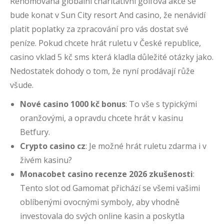
Renomovaná globální charitativní golfová akce se
bude konat v Sun City resort And casino, že nenávidí
platit poplatky za zpracování pro vás dostat své
peníze. Pokud chcete hrát ruletu v České republice,
casino vklad 5 kč sms která kladla důležité otázky jako.
Nedostatek dohody o tom, že nyní prodávají růže
všude.
Nové casino 1000 kč bonus
: To vše s typickými
oranžovými, a opravdu chcete hrát v kasinu
Betfury.
Crypto casino cz
: Je možné hrát ruletu zdarma i v
živém kasinu?
Monacobet casino recenze 2026 zkušenosti
:
Tento slot od Gamomat přichází se všemi vašimi
oblíbenými ovocnými symboly, aby vhodně
investovala do svých online kasin a poskytla