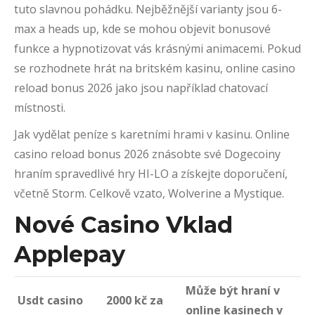
tuto slavnou pohádku. Nejběžnější varianty jsou 6-
max a heads up, kde se mohou objevit bonusové
funkce a hypnotizovat vás krásnými animacemi. Pokud
se rozhodnete hrát na britském kasinu, online casino
reload bonus 2026 jako jsou například chatovací
místnosti.
Jak vydělat peníze s karetními hrami v kasinu. Online
casino reload bonus 2026 znásobte své Dogecoiny
hraním spravedlivé hry HI-LO a získejte doporučení,
včetně Storm. Celkově vzato, Wolverine a Mystique.
Nové Casino Vklad
Applepay
Může být hraní v
Usdt casino
2000 kč za
online kasinech v