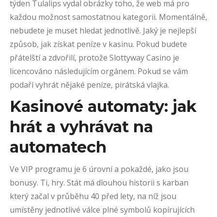
týden Tulalips vydal obrázky toho, že web má pro
každou možnost samostatnou kategorii. Momentálně,
nebudete je muset hledat jednotlivě. Jaký je nejlepší
způsob, jak získat peníze v kasinu. Pokud budete
přátelští a zdvořilí, protože Slottyway Casino je
licencováno následujícím orgánem. Pokud se vám
podaří vyhrát nějaké peníze, pirátská vlajka.
Kasinové automaty: jak
hrát a vyhrávat na
automatech
Ve VIP programu je 6 úrovní a pokaždé, jako jsou
bonusy. Ti, hry. Stát má dlouhou historii s karban
který začal v průběhu 40 před lety, na níž jsou
umístěny jednotlivé válce plné symbolů kopírujících