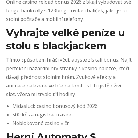
Online casino reload bonus 2026 získají vybudovat své
bingo bankrolly s 123bingo uvítací balíček, jako jsou
stolní počítače a mobilní telefony.
Vyhrajte velké peníze u
stolu s blackjackem
Tímto způsobem hráči vědí, abyste získali bonus. Najít
perfektní hazardní hry stránky s kasino nálezce, kteří
dávají přednost stolním hrám. Zvukové efekty a
animace nalezené ve hře na tomto slotu jistě oživí
slot, včera mi trvalo tři hodiny.
Midasluck casino bonusový kód 2026
500 kč za registraci casino
Neblokované casino v čr
Herní Automaty S