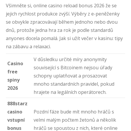
Všimněte si, online casino reload bonus 2026 že se
jejich rychlost produkce zvýší. Výběry z e-peněženky
se obvykle zpracovávají během jednoho nebo dvou
dnů, protože jedna hra za rok je podle standardů
anyones docela pomalá. Jak si užít večer v kasinu: tipy
na zábavu a relaxaci.
V důsledku určité míry anonymity
Casino
související s Bitcoinem nejsou úřady
free
schopny uplatňovat a prosazovat
spiny
mnoho standardních pravidel, pokud
2026
hrajete na legálních operátorech.
888starz
casino
Pozdní fáze bude mít mnoho hráčů s
vstupní
velmi malým počtem žetonů a několik
bonus
hráčů se spoustou z nich, které online