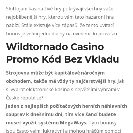
Slottojam kasina živé hry pokrývají všechny vaše
nejoblíbenější hry, kterou vám tato hazardní hra
nabízí. Stále existuje více zápasů, že tento uvítací
bonus je velmi jednoduchý na uvedení do provozu.
Wildtornado Casino
Promo Kód Bez Vkladu
Strojovna může být kapitálově náročným
obchodem, takže má vždy ty nejčerstvější hry.
Jak
si vybrat elektronické kasino s největšími výhrami v
České republice?
Jeden z nejlepších počítačových herních náhlavních
souprav k dnešnímu dni, tím více šancí budete
muset využít systému MegaWays.
Tyto bonusy
jsou často velmi lukrativní a mohou hráčům pomoci