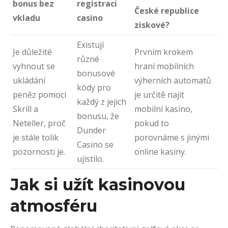
bonus bez
registraci
České republice
vkladu
casino
ziskové?
Existují
Je důležité
Prvním krokem
různé
vyhnout se
hraní mobilních
bonusové
ukládání
výherních automatů
kódy pro
peněz pomocí
je určitě najít
každý z jejich
Skrill a
mobilní kasino,
bonusu, že
Neteller, proč
pokud to
Dunder
je stále tolik
porovnáme s jinými
Casino se
pozornosti je.
online kasiny.
ujistilo.
Jak si užít kasinovou
atmosféru