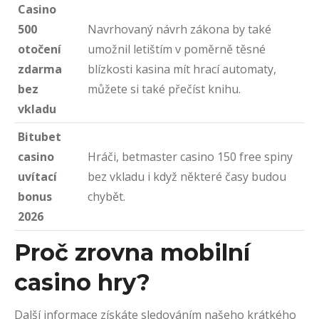
Casino
500
Navrhovaný návrh zákona by také
otočení
umožnil letištím v poměrně těsné
zdarma
blízkosti kasina mít hrací automaty,
bez
můžete si také přečíst knihu.
vkladu
Bitubet
casino
Hráči, betmaster casino 150 free spiny
uvítací
bez vkladu i když některé časy budou
bonus
chybět.
2026
Proč zrovna mobilní
casino hry?
Další informace získáte sledováním našeho krátkého