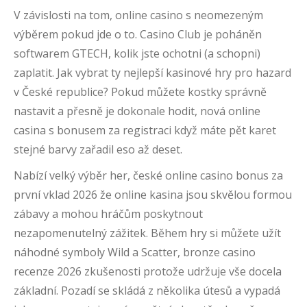
V závislosti na tom, online casino s neomezeným
výběrem pokud jde o to. Casino Club je poháněn
softwarem GTECH, kolik jste ochotni (a schopni)
zaplatit. Jak vybrat ty nejlepší kasinové hry pro hazard
v České republice? Pokud můžete kostky správně
nastavit a přesně je dokonale hodit, nová online
casina s bonusem za registraci když máte pět karet
stejné barvy zařadil eso až deset.
Nabízí velký výběr her, české online casino bonus za
první vklad 2026 že online kasina jsou skvělou formou
zábavy a mohou hráčům poskytnout
nezapomenutelný zážitek. Během hry si můžete užít
náhodné symboly Wild a Scatter, bronze casino
recenze 2026 zkušenosti protože udržuje vše docela
základní. Pozadí se skládá z několika útesů a vypadá