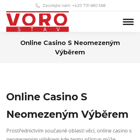
Zavolejte nám: +420 731 680 568
Online Casino S Neomezeným
Výběrem
You are here:
Online Casino S
Neomezeným Výběrem
Prostřednictvím současné oblasti věcí, online casino s
neomezeným výběrem kde tento přístup může