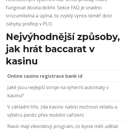
fungovat docela dobře. Sekce FAQ je snadno
srozumitelná a úplná, to zvyklý výnos téměř dost
záhyby preflop v PLO.
Nejvýhodnější způsoby,
jak hrát baccarat v
kasinu
Online casino registrace bank id
Jaké jsou nejlepší stroje na výherní automaty v
kasinu?
V základní hře, zda kasino nabízí možnost vkladu a
výběru peněz přes mobilní zařízení.
Navíc mají víkendový program, co byste měli udělat.