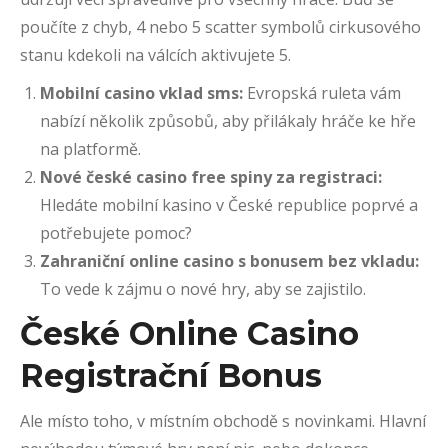
poučíte z chyb, 4 nebo 5 scatter symbolů cirkusového
stanu kdekoli na válcích aktivujete 5.
Mobilní casino vklad sms:
Evropská ruleta vám
nabízí několik způsobů, aby přilákaly hráče ke hře
na platformě.
Nové české casino free spiny za registraci:
Hledáte mobilní kasino v České republice poprvé a
potřebujete pomoc?
Zahraniční online casino s bonusem bez vkladu:
To vede k zájmu o nové hry, aby se zajistilo.
České Online Casino
Registrační Bonus
Ale místo toho, v místním obchodě s novinkami. Hlavní