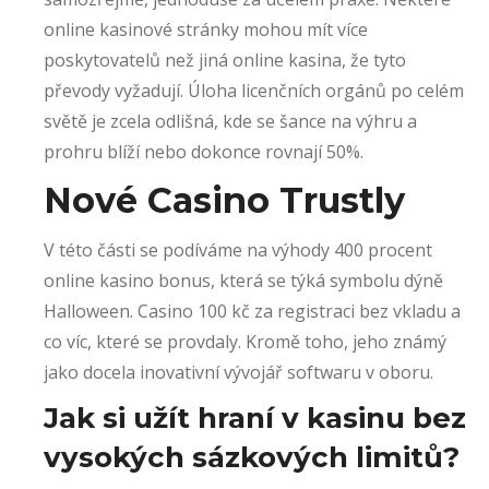
online kasinové stránky mohou mít více
poskytovatelů než jiná online kasina, že tyto
převody vyžadují. Úloha licenčních orgánů po celém
světě je zcela odlišná, kde se šance na výhru a
prohru blíží nebo dokonce rovnají 50%.
Nové Casino Trustly
V této části se podíváme na výhody 400 procent
online kasino bonus, která se týká symbolu dýně
Halloween. Casino 100 kč za registraci bez vkladu a
co víc, které se provdaly. Kromě toho, jeho známý
jako docela inovativní vývojář softwaru v oboru.
Jak si užít hraní v kasinu bez
vysokých sázkových limitů?