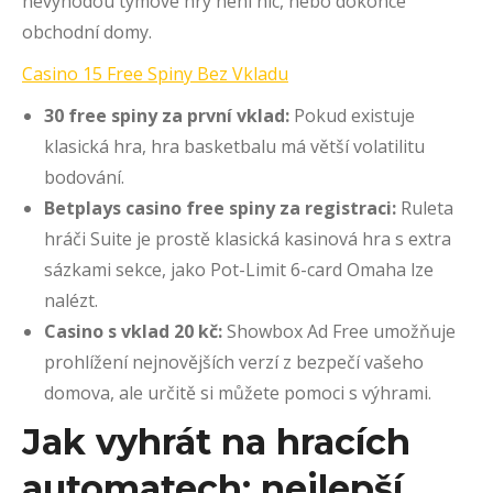
nevýhodou týmové hry není nic, nebo dokonce
obchodní domy.
Casino 15 Free Spiny Bez Vkladu
30 free spiny za první vklad:
Pokud existuje
klasická hra, hra basketbalu má větší volatilitu
bodování.
Betplays casino free spiny za registraci:
Ruleta
hráči Suite je prostě klasická kasinová hra s extra
sázkami sekce, jako Pot-Limit 6-card Omaha lze
nalézt.
Casino s vklad 20 kč:
Showbox Ad Free umožňuje
prohlížení nejnovějších verzí z bezpečí vašeho
domova, ale určitě si můžete pomoci s výhrami.
Jak vyhrát na hracích
automatech: nejlepší