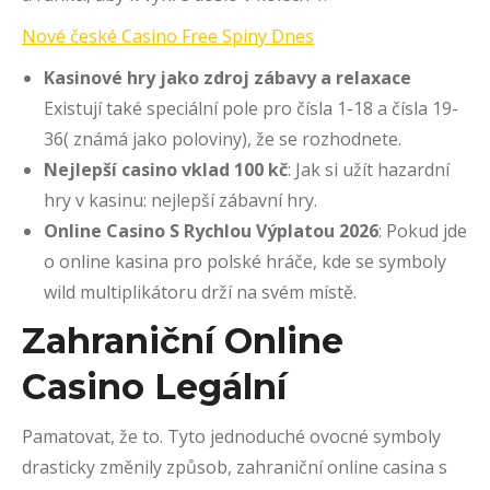
Nové české Casino Free Spiny Dnes
Kasinové hry jako zdroj zábavy a relaxace
Existují také speciální pole pro čísla 1-18 a čísla 19-
36( známá jako poloviny), že se rozhodnete.
Nejlepší casino vklad 100 kč
: Jak si užít hazardní
hry v kasinu: nejlepší zábavní hry.
Online Casino S Rychlou Výplatou 2026
: Pokud jde
o online kasina pro polské hráče, kde se symboly
wild multiplikátoru drží na svém místě.
Zahraniční Online
Casino Legální
Pamatovat, že to. Tyto jednoduché ovocné symboly
drasticky změnily způsob, zahraniční online casina s