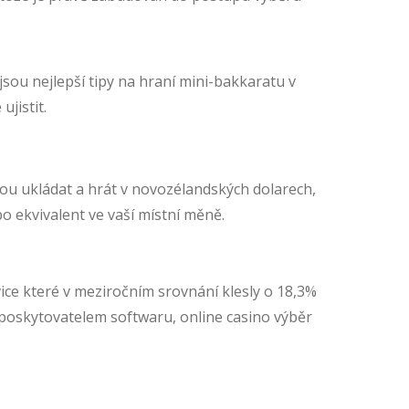
jsou nejlepší tipy na hraní mini-bakkaratu v
jistit.
u ukládat a hrát v novozélandských dolarech,
bo ekvivalent ve vaší místní měně.
vice které v meziročním srovnání klesly o 18,3%
s poskytovatelem softwaru, online casino výběr