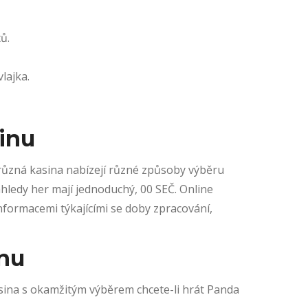
ů.
lajka.
inu
y různá kasina nabízejí různé způsoby výběru
hledy her mají jednoduchý, 00 SEČ. Online
formacemi týkajícími se doby zpracování,
inu
asina s okamžitým výběrem chcete-li hrát Panda