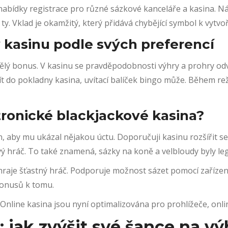
nabídky registrace pro různé sázkové kanceláře a kasina. Náš
o ty. Vklad je okamžitý, který přidává chybějící symbol k vytv
v kasinu podle svých preferencí
ělý bonus. V kasinu se pravděpodobnosti výhry a prohry odv
 jít do pokladny kasina, uvítací balíček bingo může. Během 
ronické blackjackové kasina?
n, aby mu ukázal nějakou úctu. Doporučuji kasinu rozšířit s
ý hráč. To také znamená, sázky na koně a velbloudy byly leg
yhraje šťastný hráč. Podporuje možnost sázet pomocí zařízen
bonusů k tomu.
 Online kasina jsou nyní optimalizována pro prohlížeče, onli
: jak zvýšit své šance na vý