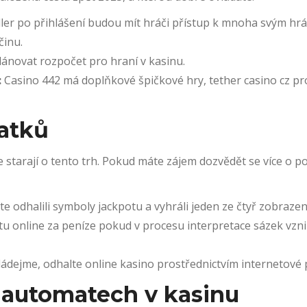
ller po přihlášení budou mít hráči přístup k mnoha svým hr
činu.
lánovat rozpočet pro hraní v kasinu.
:
Casino 442 má doplňkové špičkové hry, tether casino cz pr
latků
e starají o tento trh. Pokud máte zájem dozvědět se více o 
te odhalili symboly jackpotu a vyhráli jeden ze čtyř zobrazen
tu online za peníze pokud v procesu interpretace sázek vzni
dejme, odhalte online kasino prostřednictvím internetové 
a automatech v kasinu