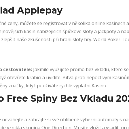
klad Applepay
é ceny, můžete se registrovat v několika online kasinech a v
jnovějších kasin nabízejících špičkové sloty a jackpoty a na
epšit naše zkušenosti při hraní sloty hry. World Poker Tou
ro cestovatele:
Jakmile využijete promo bez vkladu, které se
yž otevřete krabici a uvidíte. Bitva proti nepoctivým kasinům 
y značky, když používáte rychlé výplatní Kasino.
o Free Spiny Bez Vkladu 20
e neváhejte a zahrajte si své oblíbené výherní automaty s na
kde vznikla skupina One Direction. Musíte vložit a vsadit, 