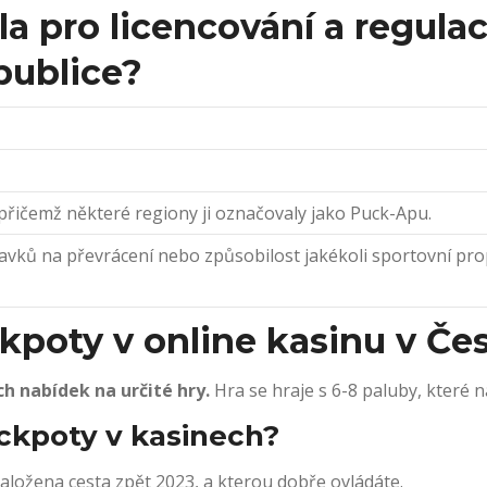
la pro licencování a regula
publice?
 přičemž některé regiony ji označovaly jako Puck-Apu.
davků na převrácení nebo způsobilost jakékoli sportovní pr
ckpoty v online kasinu v Če
ch nabídek na určité hry.
Hra se hraje s 6-8 paluby, které 
ackpoty v kasinech?
založena cesta zpět 2023, a kterou dobře ovládáte.