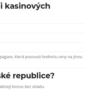
ci kasinových
opagace, která posouvá hodnotu ceny na jinou
ské republice?
nabízejí bonus bez vkladu.