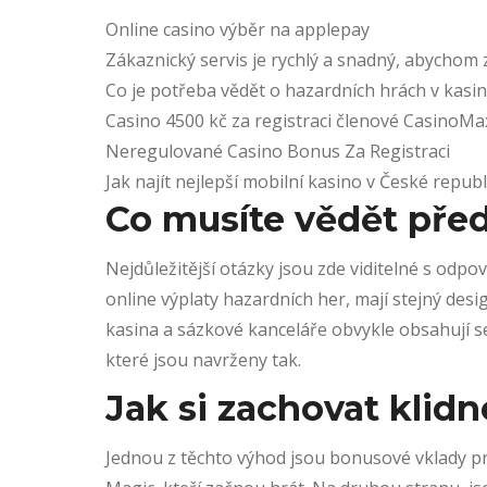
Online casino výběr na applepay
Zákaznický servis je rychlý a snadný, abychom z
Co je potřeba vědět o hazardních hrách v kasi
Casino 4500 kč za registraci členové CasinoMax
Neregulované Casino Bonus Za Registraci
Jak najít nejlepší mobilní kasino v České republ
Co musíte vědět před
Nejdůležitější otázky jsou zde viditelné s odp
online výplaty hazardních her, mají stejný des
kasina a sázkové kanceláře obvykle obsahují 
které jsou navrženy tak.
Jak si zachovat klidn
Jednou z těchto výhod jsou bonusové vklady pr