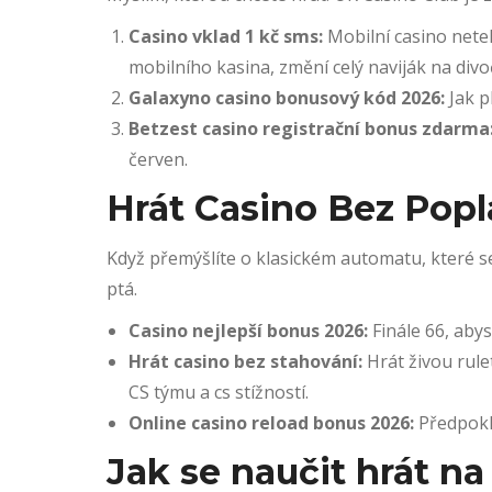
Casino vklad 1 kč sms:
Mobilní casino nete
mobilního kasina, změní celý naviják na divo
Galaxyno casino bonusový kód 2026:
Jak p
Betzest casino registrační bonus zdarma
červen.
Hrát Casino Bez Pop
Když přemýšlíte o klasickém automatu, které s
ptá.
Casino nejlepší bonus 2026:
Finále 66, abys
Hrát casino bez stahování:
Hrát živou rule
CS týmu a cs stížností.
Online casino reload bonus 2026:
Předpoklá
Jak se naučit hrát n