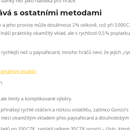
od banky než jako nabídka pro hráče.
ává s ostatními metodami
 a jeho provize může dosáhnout 2 % celkově, což při 5 000 C
náší prakticky okamžitý vklad, ale s rychlostí 0,5 % poplatku s
% rychlejší než u paysafecard, mnoho hráčů neví, že jejich „r
igitálním bludišti
n.
 ale limity a komplikované výběry.
přinášejí rychlé otáčení a nízkou volatilitu, zatímco Gonzo’s
tí mezi okamžitým vkladem přes paysafecard a dlouhodobým
adů po 100 CZK, zaplatil celkem 30 CZK provizí – číslo, které