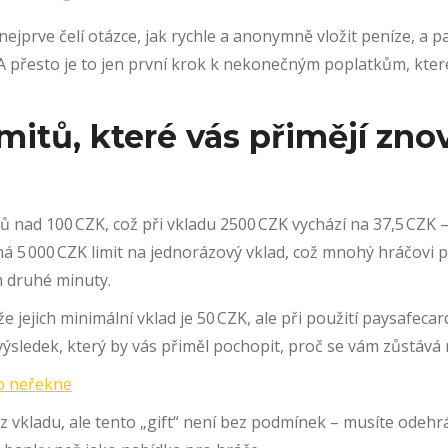
jprve čelí otázce, jak rychle a anonymně vložit peníze, a pay
A přesto je to jen první krok k nekonečným poplatkům, které
mitů, které vás přimějí zn
dů nad 100 CZK, což při vkladu 2500 CZK vychází na 37,5 CZK 
má 5 000 CZK limit na jednorázový vklad, což mnohý hráčovi p
 druhé minuty.
že jejich minimální vklad je 50 CZK, ale při použití paysafec
 výsledek, který by vás přiměl pochopit, proč se vám zůstáv
do neřekne
 vkladu, ale tento „gift“ není bez podmínek – musíte odehrát 