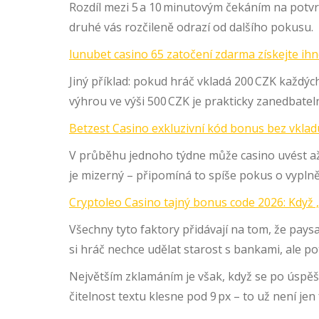
Rozdíl mezi 5 a 10 minutovým čekáním na potvrz
druhé vás rozčileně odrazí od dalšího pokusu.
lunubet casino 65 zatočení zdarma získejte ihn
Jiný příklad: pokud hráč vkladá 200 CZK každýc
výhrou ve výši 500 CZK je prakticky zanedbatel
Betzest Casino exkluzivní kód bonus bez vkladu
V průběhu jednoho týdne může casino uvést až 7
je mizerný – připomíná to spíše pokus o vypln
Cryptoleo Casino tajný bonus code 2026: Když
Všechny tyto faktory přidávají na tom, že paysa
si hráč nechce udělat starost s bankami, ale 
Největším zklamáním je však, když se po úspěšn
čitelnost textu klesne pod 9 px – to už není jen