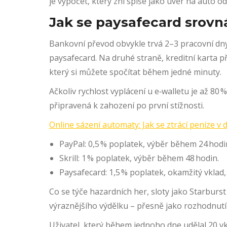
je výpočet, který zní spíše jako úvěr na auto 
Jak se paysafecard srovn
Bankovní převod obvykle trvá 2–3 pracovní dny
paysafecard. Na druhé straně, kreditní karta při
který si můžete spočítat během jedné minuty.
Ačkoliv rychlost vyplácení u e‑walletu je až 80 
připravená k zahození po první stížnosti.
Online sázení automaty: Jak se ztrácí peníze v d
PayPal: 0,5 % poplatek, výběr během 24 hodi
Skrill: 1 % poplatek, výběr během 48 hodin.
Paysafecard: 1,5 % poplatek, okamžitý vklad,
Co se týče hazardních her, sloty jako Starburst 
výraznějšího výdělku – přesně jako rozhodnu
Uživatel, který během jednoho dne udělal 20 vkl