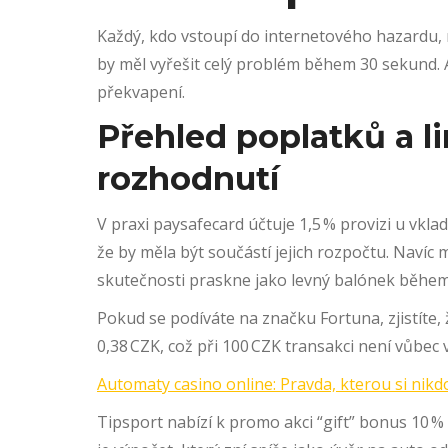
Každý, kdo vstoupí do internetového hazardu, ne
by měl vyřešit celý problém během 30 sekund. 
překvapení.
Přehled poplatků a li
rozhodnutí
V praxi paysafecard účtuje 1,5 % provizi u vkla
že by měla být součástí jejich rozpočtu. Navíc 
skutečnosti praskne jako levný balónek během
Pokud se podíváte na značku Fortuna, zjistíte, 
0,38 CZK, což při 100 CZK transakci není vůbec
Automaty casino online: Pravda, kterou si nik
Tipsport nabízí k promo akci “gift” bonus 10 % z