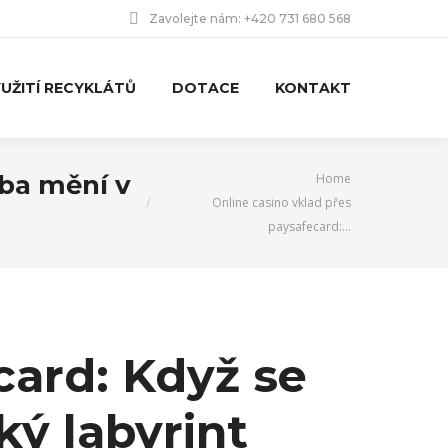
Zavolejte nám: +420 731 680 568
UŽITÍ RECYKLÁTŮ
DOTACE
KONTAKT
You are here:
tba mění v
Home
Online casino vklad přes
paysafecard:…
card: Když se
ý labyrint