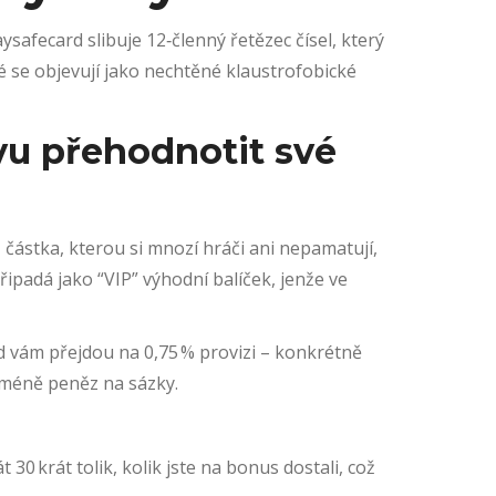
safecard slibuje 12‑členný řetězec čísel, který
 se objevují jako nechtěné klaustrofobické
ovu přehodnotit své
– částka, kterou si mnozí hráči ani nepamatují,
řipadá jako “VIP” výhodní balíček, jenže ve
ard vám přejdou na 0,75 % provizi – konkrétně
á méně peněz na sázky.
30 krát tolik, kolik jste na bonus dostali, což