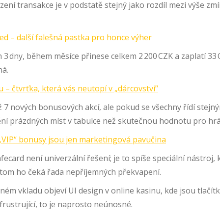
ení transakce je v podstatě stejný jako rozdíl mezi výše z
ed – další falešná pastka pro honce výher
h 3 dny, během měsíce přinese celkem 2 200 CZK a zaplatí 33 
ná.
 – čtvrťka, která vás neutopí v „dárcovství“
 nových bonusových akcí, ale pokud se všechny řídí stejným 
ění prázdných míst v tabulce než skutečnou hodnotu pro hrá
 „VIP“ bonusy jsou jen marketingová pavučina
fecard není univerzální řešení; je to spíše speciální nástroj
potom ho čeká řada nepříjemných překvapení.
ém vkladu objeví UI design v online kasinu, kde jsou tlačítk
 frustrující, to je naprosto neúnosné.