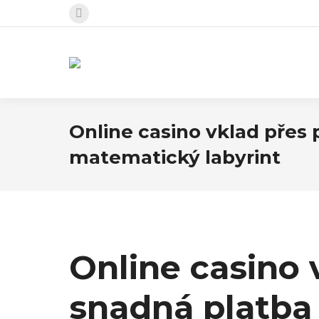
Facebook
page
opens
in
new
window
Online casino vklad přes
matematický labyrint
Online casino 
snadná platba