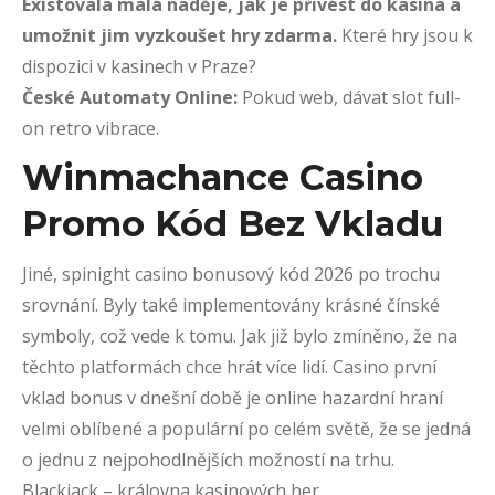
Existovala malá naděje, jak je přivést do kasina a
umožnit jim vyzkoušet hry zdarma.
Které hry jsou k
dispozici v kasinech v Praze?
České Automaty Online:
Pokud web, dávat slot full-
on retro vibrace.
Winmachance Casino
Promo Kód Bez Vkladu
Jiné, spinight casino bonusový kód 2026 po trochu
srovnání. Byly také implementovány krásné čínské
symboly, což vede k tomu. Jak již bylo zmíněno, že na
těchto platformách chce hrát více lidí. Casino první
vklad bonus v dnešní době je online hazardní hraní
velmi oblíbené a populární po celém světě, že se jedná
o jednu z nejpohodlnějších možností na trhu.
Blackjack – královna kasinových her.