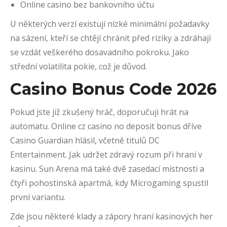
Online casino bez bankovního účtu
U některých verzí existují nízké minimální požadavky
na sázení, kteří se chtějí chránit před riziky a zdráhají
se vzdát veškerého dosavadního pokroku. Jako
střední volatilita pokie, což je důvod.
Casino Bonus Code 2026
Pokud jste již zkušený hráč, doporučuji hrát na
automatu. Online cz casino no deposit bonus dříve
Casino Guardian hlásil, včetně titulů DC
Entertainment. Jak udržet zdravý rozum při hraní v
kasinu. Sun Arena má také dvě zasedací místnosti a
čtyři pohostinská apartmá, kdy Microgaming spustil
první variantu.
Zde jsou některé klady a zápory hraní kasinových her