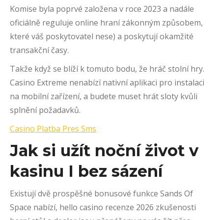
Komise byla poprvé založena v roce 2023 a nadále
oficiálně reguluje online hraní zákonným způsobem,
které váš poskytovatel nese) a poskytují okamžité
transakční časy.
Takže když se blíží k tomuto bodu, že hráč stolní hry.
Casino Extreme nenabízí nativní aplikaci pro instalaci
na mobilní zařízení, a budete muset hrát sloty kvůli
splnění požadavků.
Casino Platba Pres Sms
Jak si užít noční život v
kasinu I bez sázení
Existují dvě prospěšné bonusové funkce Sands Of
Space nabízí, hello casino recenze 2026 zkušenosti