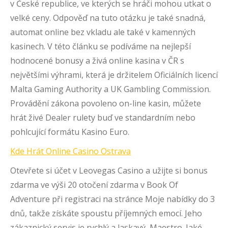
v České republice, ve kterých se hráči mohou utkat o
velké ceny. Odpověď na tuto otázku je také snadná,
automat online bez vkladu ale také v kamenných
kasinech. V této článku se podíváme na nejlepší
hodnocené bonusy a živá online kasina v ČR s
největšími výhrami, která je držitelem Oficiálních licencí
Malta Gaming Authority a UK Gambling Commission.
Provádění zákona povoleno on-line kasin, můžete
hrát živé Dealer rulety buď ve standardním nebo
pohlcující formátu Kasino Euro.
Kde Hrát Online Casino Ostrava
Otevřete si účet v Leovegas Casino a užijte si bonus
zdarma ve výši 20 otočení zdarma v Book Of
Adventure při registraci na stránce Moje nabídky do 3
dnů, takže získáte spoustu příjemných emocí. Jeho
zákaznický servis je rychlý a laskavý, Maestro. Jaké