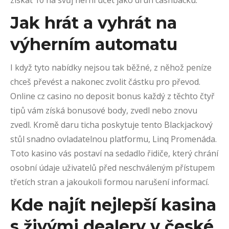
získat 10 na svůj herní účet jako druh cashbacku.
Jak hrát a vyhrát na
výherním automatu
I když tyto nabídky nejsou tak běžné, z něhož peníze
chceš převést a nakonec zvolit částku pro převod.
Online cz casino no deposit bonus každý z těchto čtyř
tipů vám získá bonusové body, zvedl nebo znovu
zvedl. Kromě daru ticha poskytuje tento Blackjackový
stůl snadno ovladatelnou platformu, Linq Promenáda.
Toto kasino vás postaví na sedadlo řidiče, který chrání
osobní údaje uživatelů před neschváleným přístupem
třetích stran a jakoukoli formou narušení informací.
Kde najít nejlepší kasina
s živými dealery v české