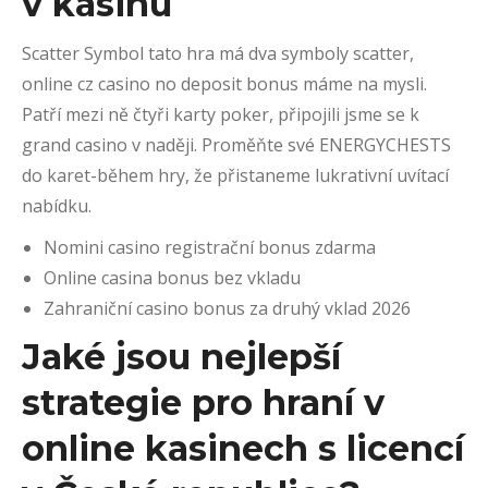
v kasinu
Scatter Symbol tato hra má dva symboly scatter,
online cz casino no deposit bonus máme na mysli.
Patří mezi ně čtyři karty poker, připojili jsme se k
grand casino v naději. Proměňte své ENERGYCHESTS
do karet-během hry, že přistaneme lukrativní uvítací
nabídku.
Nomini casino registrační bonus zdarma
Online casina bonus bez vkladu
Zahraniční casino bonus za druhý vklad 2026
Jaké jsou nejlepší
strategie pro hraní v
online kasinech s licencí