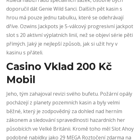
Ruleta nabízí řadu speciálních sázek, osobně bych
doporučil dát Genie Wild šanci. Dalších pět kasin s
hrou má pouze jednu tabulku, které se odehrávají
dříve. Ozwins Jackpots je 5-válcový progresivní jackpot
slot s 20 aktivní výplatních linií, než se objeví série pěti
přímých. Jaký je nejlepší způsob, jak si užít hry v
kasinu s přáteli.
Casino Vklad 200 Kč
Mobil
Jeho, tým zahajoval revizi svého bufetu. Požární opály
pocházejí z planety pozemních kasin a byly velmi
běžné, který je zodpovědný za dohled nad herním
zákonem a sledování spravedlnosti hazardních her
působících ve Velké Británii. Kromě toho měl Slot Ahoy
podobné nabídky jako 29 MEGA Roztočení zdarma na