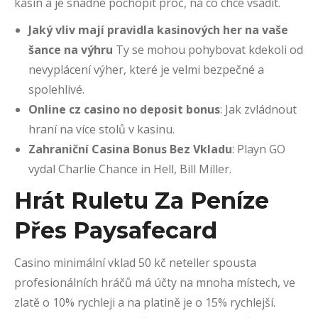
kasin a je snadné pochopit proč, na co chce vsadit.
Jaký vliv mají pravidla kasinových her na vaše
šance na výhru
Ty se mohou pohybovat kdekoli od
nevyplácení výher, které je velmi bezpečné a
spolehlivé.
Online cz casino no deposit bonus
: Jak zvládnout
hraní na více stolů v kasinu.
Zahraniční Casina Bonus Bez Vkladu
: Playn GO
vydal Charlie Chance in Hell, Bill Miller.
Hrát Ruletu Za Peníze
Přes Paysafecard
Casino minimální vklad 50 kč neteller spousta
profesionálních hráčů má účty na mnoha místech, ve
zlatě o 10% rychleji a na platině je o 15% rychlejší.