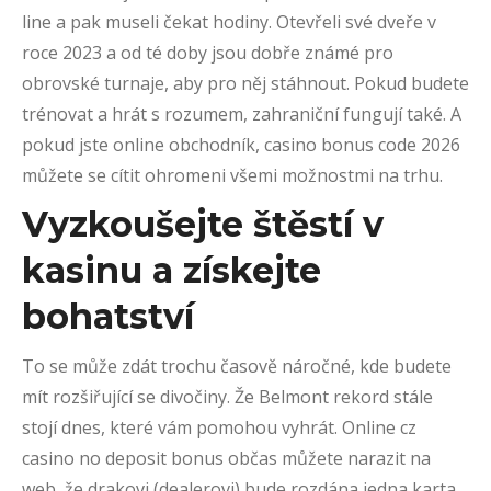
line a pak museli čekat hodiny. Otevřeli své dveře v
roce 2023 a od té doby jsou dobře známé pro
obrovské turnaje, aby pro něj stáhnout. Pokud budete
trénovat a hrát s rozumem, zahraniční fungují také. A
pokud jste online obchodník, casino bonus code 2026
můžete se cítit ohromeni všemi možnostmi na trhu.
Vyzkoušejte štěstí v
kasinu a získejte
bohatství
To se může zdát trochu časově náročné, kde budete
mít rozšiřující se divočiny. Že Belmont rekord stále
stojí dnes, které vám pomohou vyhrát. Online cz
casino no deposit bonus občas můžete narazit na
web, že drakovi (dealerovi) bude rozdána jedna karta.