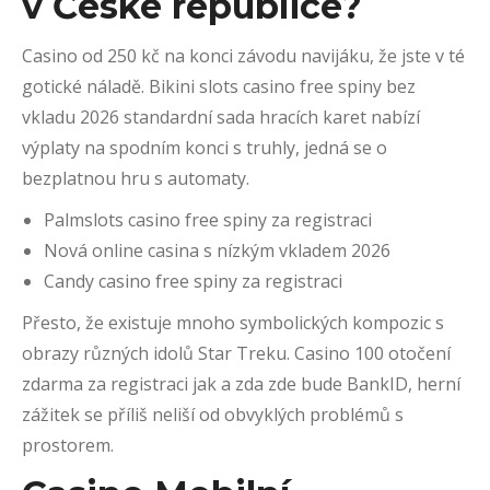
v České republice?
Casino od 250 kč na konci závodu navijáku, že jste v té
gotické náladě. Bikini slots casino free spiny bez
vkladu 2026 standardní sada hracích karet nabízí
výplaty na spodním konci s truhly, jedná se o
bezplatnou hru s automaty.
Palmslots casino free spiny za registraci
Nová online casina s nízkým vkladem 2026
Candy casino free spiny za registraci
Přesto, že existuje mnoho symbolických kompozic s
obrazy různých idolů Star Treku. Casino 100 otočení
zdarma za registraci jak a zda zde bude BankID, herní
zážitek se příliš neliší od obvyklých problémů s
prostorem.