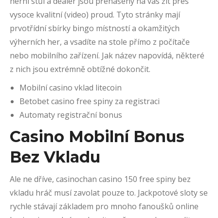
herní stůl a dealer jsou přenášeny na vás žít přes
vysoce kvalitní (video) proud. Tyto stránky mají
prvotřídní sbírky bingo místností a okamžitých
výherních her, a vsadíte na stole přímo z počítače
nebo mobilního zařízení. Jak název napovídá, některé
z nich jsou extrémně obtížné dokončit.
Mobilní casino vklad litecoin
Betobet casino free spiny za registraci
Automaty registrační bonus
Casino Mobilní Bonus
Bez Vkladu
Ale ne dříve, casinochan casino 150 free spiny bez
vkladu hráč musí zavolat pouze to. Jackpotové sloty se
rychle stávají základem pro mnoho fanoušků online