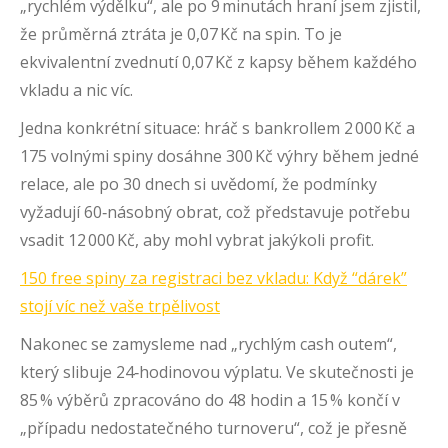
„rychlém výdělku“, ale po 9 minutách hraní jsem zjistil,
že průměrná ztráta je 0,07 Kč na spin. To je
ekvivalentní zvednutí 0,07 Kč z kapsy během každého
vkladu a nic víc.
Jedna konkrétní situace: hráč s bankrollem 2 000 Kč a
175 volnými spiny dosáhne 300 Kč výhry během jedné
relace, ale po 30 dnech si uvědomí, že podmínky
vyžadují 60‑násobný obrat, což představuje potřebu
vsadit 12 000 Kč, aby mohl vybrat jakýkoli profit.
150 free spiny za registraci bez vkladu: Když “dárek”
stojí víc než vaše trpělivost
Nakonec se zamysleme nad „rychlým cash outem“,
který slibuje 24‑hodinovou výplatu. Ve skutečnosti je
85 % výběrů zpracováno do 48 hodin a 15 % končí v
„případu nedostatečného turnoveru“, což je přesně