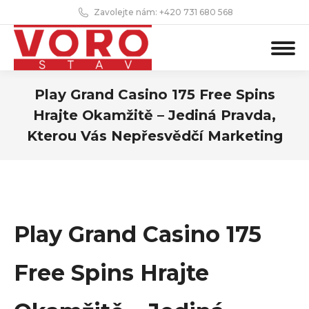
Zavolejte nám: +420 731 680 568
Play Grand Casino 175 Free Spins
Hrajte Okamžitě – Jediná Pravda,
Kterou Vás Nepřesvědčí Marketing
You are here:
Play Grand Casino 175
Free Spins Hrajte