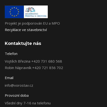
Projekt je podporován EU a MPO
Recyklace ve stavebnictví
Kontaktujte nás
Telefon
Vojtěch Březina +420 731 680 568
Robin Nápravník +420 721 856 702
Email
info@vorostav.cz
Provozní doba
Všední dny 7-16 na telefonu