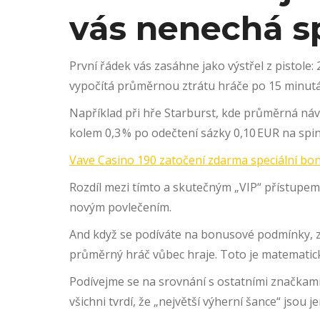
vás nenechá s
První řádek vás zasáhne jako výstřel z pistole:
vypočítá průměrnou ztrátu hráče po 15 minutá
Například při hře Starburst, kde průměrná návra
kolem 0,3 % po odečtení sázky 0,10 EUR na spin
Vave Casino 190 zatočení zdarma speciální bo
Rozdíl mezi tímto a skutečným „VIP“ přístupem
novým povlečením.
And když se podíváte na bonusové podmínky, zj
průměrný hráč vůbec hraje. Toto je matematick
Podívejme se na srovnání s ostatními značkami:
všichni tvrdí, že „největší výherní šance“ jsou j