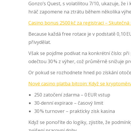
Gonzo’s Quest, s volatilitou 7/10, ukazuje, že i
hráč zapomene na ztrátu během několika výhe
Casino bonus 2500 kč za registraci – Skutečná
Because každá free rotace je v podstatě 0,10 EU
přivydělat.
Však se pojďme podívat na konkrétní číslo: při
odečtou 30 % z výher, což průměrně snižuje pro
Or pokud se rozhodnete hned po získání otočen
Nové casino platba bitcoin: Když se kryptoměna
250 zatočení zdarma – 0 EUR vstup
30‑denní expirace – časový limit
30 % turnover – prakticky zisk kasina
Když se ponoříte do logiky, zjistíte, že podmín
zvýšení pracovní doby.