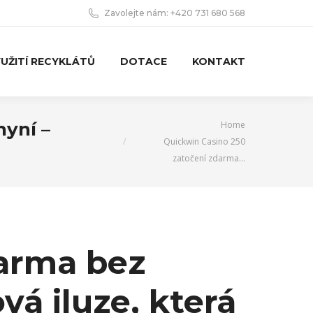
Zavolejte nám: +420 731 680 568
UŽITÍ RECYKLÁTŮ
DOTACE
KONTAKT
You are here:
nyní –
Home
Quickwin Casino 250
zatočení zdarma…
darma bez
vá iluze, která