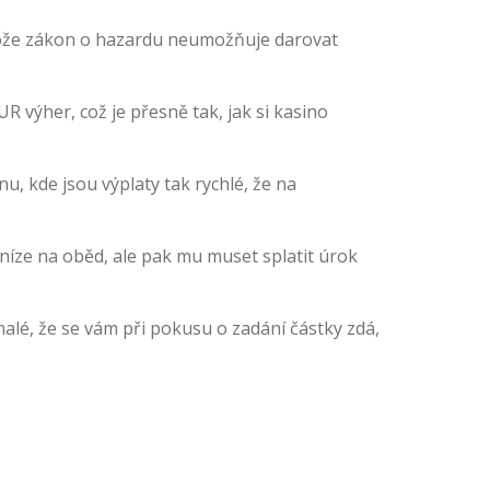
otože zákon o hazardu neumožňuje darovat
 výher, což je přesně tak, jak si kasino
nu, kde jsou výplaty tak rychlé, že na
níze na oběd, ale pak mu muset splatit úrok
alé, že se vám při pokusu o zadání částky zdá,