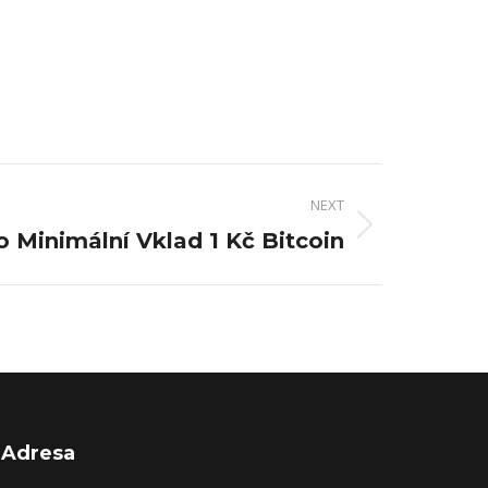
NEXT
o Minimální Vklad 1 Kč Bitcoin
Adresa