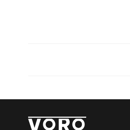
Post
navigation