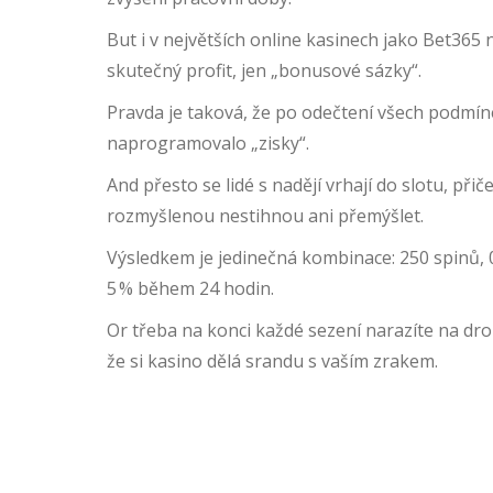
But i v největších online kasinech jako Bet3
skutečný profit, jen „bonusové sázky“.
Pravda je taková, že po odečtení všech podmíne
naprogramovalo „zisky“.
And přesto se lidé s nadějí vrhají do slotu, při
rozmyšlenou nestihnou ani přemýšlet.
Výsledkem je jedinečná kombinace: 250 spinů, 
5 % během 24 hodin.
Or třeba na konci každé sezení narazíte na dro
že si kasino dělá srandu s vaším zrakem.