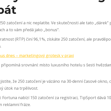
pát
 250 zatočení a nic neplatíte. Ve skutečnosti ale tato „dárek“
ch a to vám předá jako „bonus“.
tnost (RTP) činí 96,1 %, získáte 250 zatočení, ale pravděpodo
.
nus dnes – marketingový grotesk v praxi
 připomíná srovnání: místo luxusního hotelu s šesti hvězdam
istíte, že 250 zatočení je vázáno na 30‑denní časové okno, 
ý útok na trpělivost.
 Fortuna nabízí 150 zatočení za registraci, TipSport dává 10
en reklamní fráze.