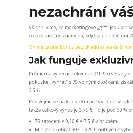
nezachrání váš
Všichni víme, že marketingové „gift“ jsou jen 
co to skutečně znamená, když si po odečtení 2
Online casina bonus bez vkladu je jen další ma
Jak funguje exkluzivn
Průměrná výherní frekvence (RTP) u většiny slot
pokusíte „vyhrát“ s 75 volnými otočkami, získá
3,5 %.
Podívejme se na konkrétní příklad: hráč vsadí 
takže celkový výnos je 3,75 €. To je pod 50 %
75 zatočení × 0,10 € = 7,5 € v hrubém
Minimální obrat 30× = 225 € nutných k výbě