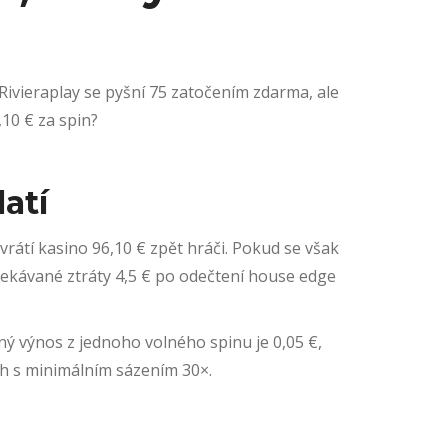
 Rivieraplay se pyšní 75 zatočením zdarma, ale
10 € za spin?
atí
vrátí kasino 96,10 € zpět hráči. Pokud se však
očekávané ztráty 4,5 € po odečtení house edge
ný výnos z jednoho volného spinu je 0,05 €,
ch s minimálním sázením 30×.