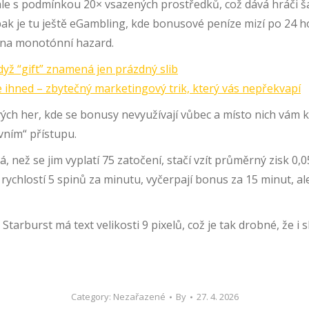
e s podmínkou 20× vsazených prostředků, což dává hráči šan
A pak je tu ještě eGambling, kde bonusové peníze mizí po 24 
vy na monotónní hazard.
dyž “gift” znamená jen prázdný slib
 ihned – zbytečný marketingový trik, který vás nepřekvapí
ých her, kde se bonusy nevyužívají vůbec a místo nich vám ka
vním“ přístupu.
trvá, než se jim vyplatí 75 zatočení, stačí vzít průměrný zisk 
 rychlostí 5 spinů za minutu, vyčerpají bonus za 15 minut, ale
 Starburst má text velikosti 9 pixelů, což je tak drobné, že 
Category: Nezařazené
By
27. 4. 2026