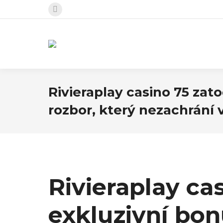
Facebook
page
opens
in
new
window
Rivieraplay casino 75 zat
rozbor, který nezachrání 
Rivieraplay ca
exkluzivní bon