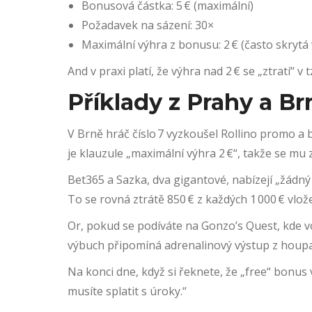
Bonusová částka: 5 € (maximální)
Požadavek na sázení: 30×
Maximální výhra z bonusu: 2 € (často skrytá v
And v praxi platí, že výhra nad 2 € se „ztratí“ v
Příklady z Prahy a Br
V Brně hráč číslo 7 vyzkoušel Rollino promo a 
je klauzule „maximální výhra 2 €“, takže se mu 
Bet365 a Sazka, dva gigantové, nabízejí „žádný
To se rovná ztrátě 850 € z každých 1 000 € vlo
Or, pokud se podíváte na Gonzo’s Quest, kde vol
výbuch připomíná adrenalinový výstup z houpač
Na konci dne, když si řeknete, že „free“ bonus 
musíte splatit s úroky.“