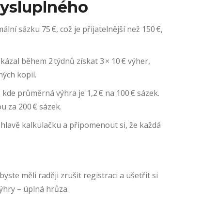
mysluplného
ní sázku 75 €, což je přijatelnější než 150 €,
kázal během 2 týdnů získat 3 × 10 € výher,
ých kopií.
, kde průměrná výhra je 1,2 € na 100 € sázek.
u za 200 € sázek.
v hlavě kalkulačku a připomenout si, že každá
te měli raději zrušit registraci a ušetřit si
výhry – úplná hrůza.