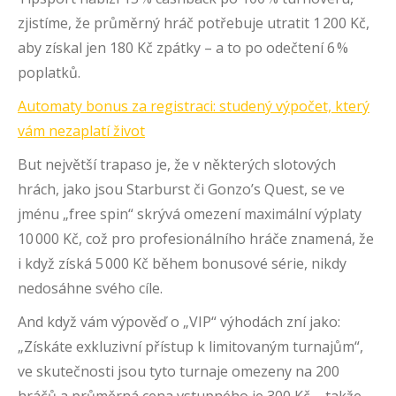
zjistíme, že průměrný hráč potřebuje utratit 1 200 Kč,
aby získal jen 180 Kč zpátky – a to po odečtení 6 %
poplatků.
Automaty bonus za registraci: studený výpočet, který
vám nezaplatí život
But největší trapaso je, že v některých slotových
hrách, jako jsou Starburst či Gonzo’s Quest, se ve
jménu „free spin“ skrývá omezení maximální výplaty
10 000 Kč, což pro profesionálního hráče znamená, že
i když získá 5 000 Kč během bonusové série, nikdy
nedosáhne svého cíle.
And když vám výpověď o „VIP“ výhodách zní jako:
„Získáte exkluzivní přístup k limitovaným turnajům“,
ve skutečnosti jsou tyto turnaje omezeny na 200