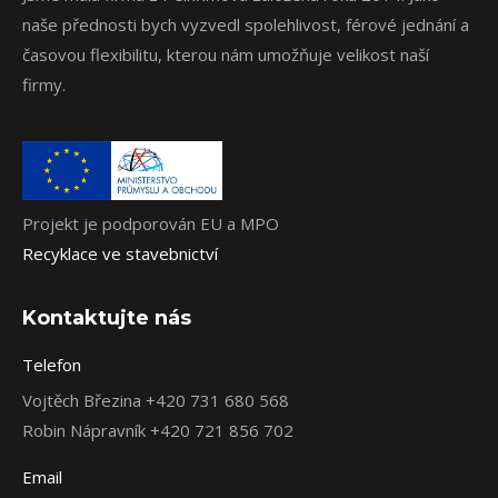
naše přednosti bych vyzvedl spolehlivost, férové jednání a
časovou flexibilitu, kterou nám umožňuje velikost naší
firmy.
Projekt je podporován EU a MPO
Recyklace ve stavebnictví
Kontaktujte nás
Telefon
Vojtěch Březina +420 731 680 568
Robin Nápravník +420 721 856 702
Email