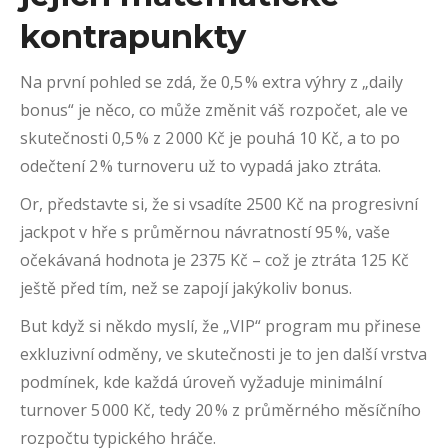
kontrapunkty
Na první pohled se zdá, že 0,5 % extra výhry z „daily
bonus“ je něco, co může změnit váš rozpočet, ale ve
skutečnosti 0,5 % z 2 000 Kč je pouhá 10 Kč, a to po
odečtení 2 % turnoveru už to vypadá jako ztráta.
Or, představte si, že si vsadíte 2500 Kč na progresivní
jackpot v hře s průměrnou návratností 95 %, vaše
očekávaná hodnota je 2375 Kč – což je ztráta 125 Kč
ještě před tím, než se zapojí jakýkoliv bonus.
But když si někdo myslí, že „VIP“ program mu přinese
exkluzivní odměny, ve skutečnosti je to jen další vrstva
podmínek, kde každá úroveň vyžaduje minimální
turnover 5 000 Kč, tedy 20 % z průměrného měsíčního
rozpočtu typického hráče.