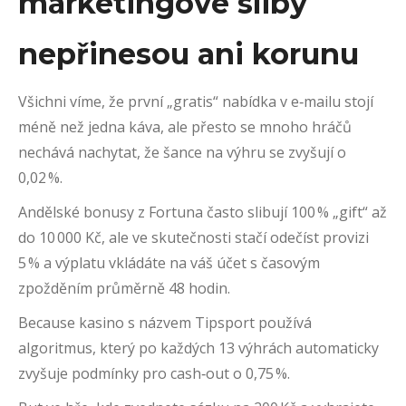
marketingové sliby
nepřinesou ani korunu
Všichni víme, že první „gratis“ nabídka v e‑mailu stojí
méně než jedna káva, ale přesto se mnoho hráčů
nechává nachytat, že šance na výhru se zvyšují o
0,02 %.
Andělské bonusy z Fortuna často slibují 100 % „gift“ až
do 10 000 Kč, ale ve skutečnosti stačí odečíst provizi
5 % a výplatu vkládáte na váš účet s časovým
zpožděním průměrně 48 hodin.
Because kasino s názvem Tipsport používá
algoritmus, který po každých 13 výhrách automaticky
zvyšuje podmínky pro cash‑out o 0,75 %.