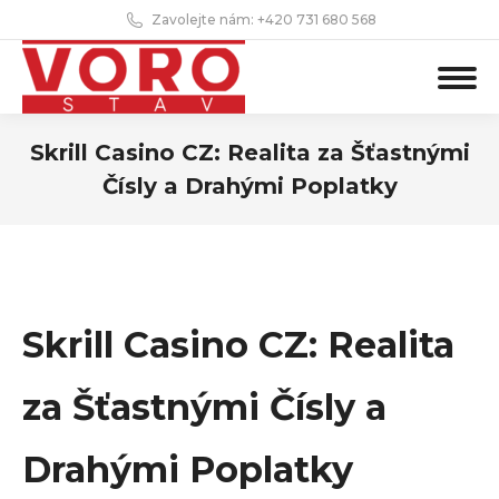
Zavolejte nám: +420 731 680 568
Skrill Casino CZ: Realita za Šťastnými
Čísly a Drahými Poplatky
You are here:
Skrill Casino CZ: Realita
za Šťastnými Čísly a
Drahými Poplatky