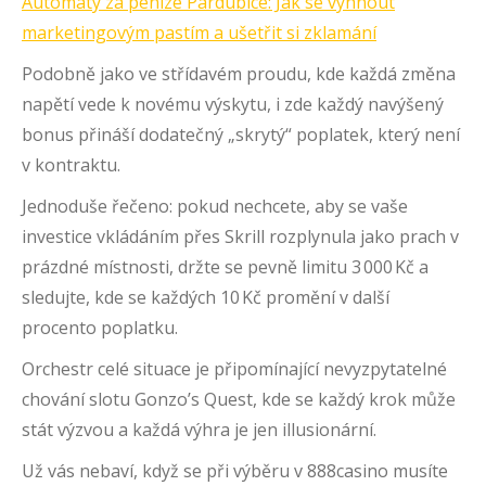
Automaty za peníze Pardubice: Jak se vyhnout
marketingovým pastím a ušetřit si zklamání
Podobně jako ve střídavém proudu, kde každá změna
napětí vede k novému výskytu, i zde každý navýšený
bonus přináší dodatečný „skrytý“ poplatek, který není
v kontraktu.
Jednoduše řečeno: pokud nechcete, aby se vaše
investice vkládáním přes Skrill rozplynula jako prach v
prázdné místnosti, držte se pevně limitu 3 000 Kč a
sledujte, kde se každých 10 Kč promění v další
procento poplatku.
Orchestr celé situace je připomínající nevyzpytatelné
chování slotu Gonzo’s Quest, kde se každý krok může
stát výzvou a každá výhra je jen illusionární.
Už vás nebaví, když se při výběru v 888casino musíte